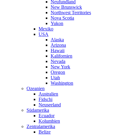
Neufundland
New Brunswick
Northwest Territories
Nova Scotia
Yukon
Mexiko
USA
Alaska
Arizona
Hawaii
Kalifornien
Nevada
New York
Oregon
Utah
Washington
Ozeanien
Australien
Fidschi
Neuseeland
Südamerika
Ecuador
Kolumbien
Zentralamerika
Belize