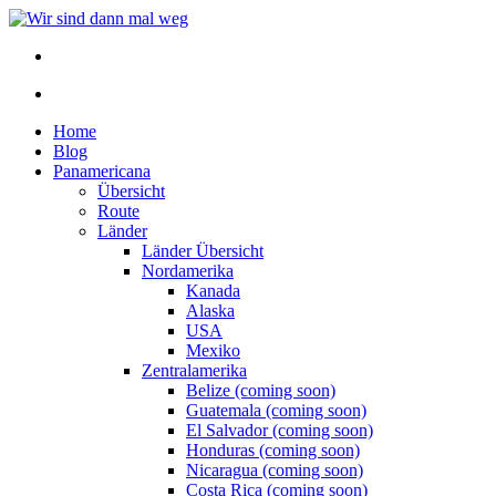
Home
Blog
Panamericana
Übersicht
Route
Länder
Länder Übersicht
Nordamerika
Kanada
Alaska
USA
Mexiko
Zentralamerika
Belize (coming soon)
Guatemala (coming soon)
El Salvador (coming soon)
Honduras (coming soon)
Nicaragua (coming soon)
Costa Rica (coming soon)