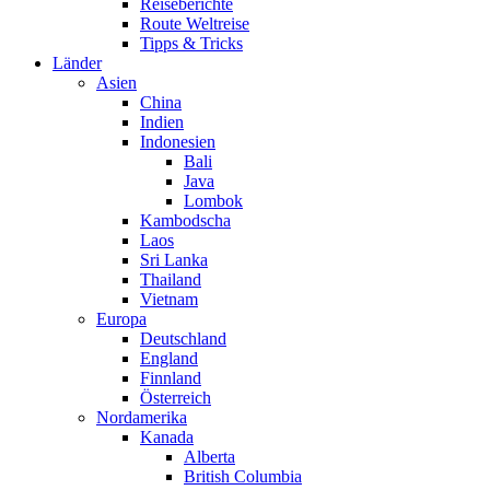
Reiseberichte
Route Weltreise
Tipps & Tricks
Länder
Asien
China
Indien
Indonesien
Bali
Java
Lombok
Kambodscha
Laos
Sri Lanka
Thailand
Vietnam
Europa
Deutschland
England
Finnland
Österreich
Nordamerika
Kanada
Alberta
British Columbia