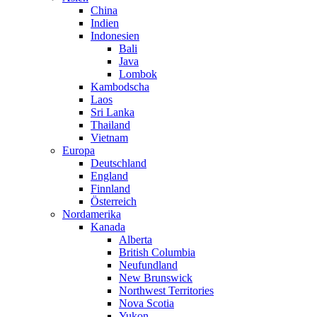
China
Indien
Indonesien
Bali
Java
Lombok
Kambodscha
Laos
Sri Lanka
Thailand
Vietnam
Europa
Deutschland
England
Finnland
Österreich
Nordamerika
Kanada
Alberta
British Columbia
Neufundland
New Brunswick
Northwest Territories
Nova Scotia
Yukon