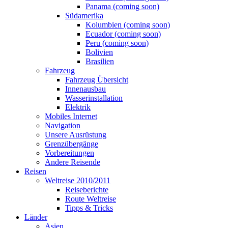
Panama (coming soon)
Südamerika
Kolumbien (coming soon)
Ecuador (coming soon)
Peru (coming soon)
Bolivien
Brasilien
Fahrzeug
Fahrzeug Übersicht
Innenausbau
Wasserinstallation
Elektrik
Mobiles Internet
Navigation
Unsere Ausrüstung
Grenzübergänge
Vorbereitungen
Andere Reisende
Reisen
Weltreise 2010/2011
Reiseberichte
Route Weltreise
Tipps & Tricks
Länder
Asien