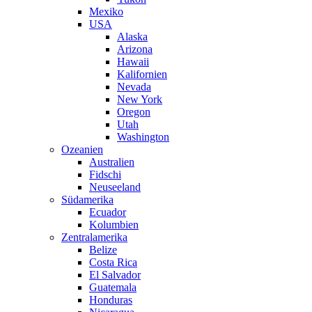
Mexiko
USA
Alaska
Arizona
Hawaii
Kalifornien
Nevada
New York
Oregon
Utah
Washington
Ozeanien
Australien
Fidschi
Neuseeland
Südamerika
Ecuador
Kolumbien
Zentralamerika
Belize
Costa Rica
El Salvador
Guatemala
Honduras