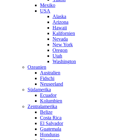
Mexiko
USA
Alaska
Arizona
Hawaii
Kalifornien
Nevada
New York
Oregon
Utah
Washington
Ozeanien
Australien
Fidschi
Neuseeland
Südamerika
Ecuador
Kolumbien
Zentralamerika
Belize
Costa Rica
El Salvador
Guatemala
Honduras