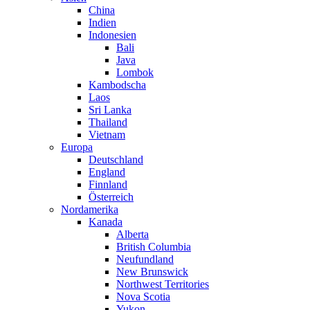
China
Indien
Indonesien
Bali
Java
Lombok
Kambodscha
Laos
Sri Lanka
Thailand
Vietnam
Europa
Deutschland
England
Finnland
Österreich
Nordamerika
Kanada
Alberta
British Columbia
Neufundland
New Brunswick
Northwest Territories
Nova Scotia
Yukon