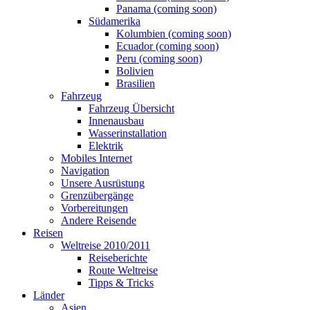
Panama (coming soon)
Südamerika
Kolumbien (coming soon)
Ecuador (coming soon)
Peru (coming soon)
Bolivien
Brasilien
Fahrzeug
Fahrzeug Übersicht
Innenausbau
Wasserinstallation
Elektrik
Mobiles Internet
Navigation
Unsere Ausrüstung
Grenzübergänge
Vorbereitungen
Andere Reisende
Reisen
Weltreise 2010/2011
Reiseberichte
Route Weltreise
Tipps & Tricks
Länder
Asien