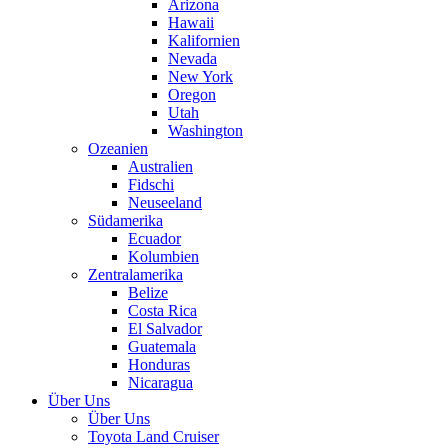
Arizona
Hawaii
Kalifornien
Nevada
New York
Oregon
Utah
Washington
Ozeanien
Australien
Fidschi
Neuseeland
Südamerika
Ecuador
Kolumbien
Zentralamerika
Belize
Costa Rica
El Salvador
Guatemala
Honduras
Nicaragua
Über Uns
Über Uns
Toyota Land Cruiser