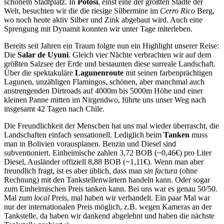
schönem Stadtplatz. In
Potosi
, einst eine der größten Städte der
Welt, besuchten wir die die riesige Silbermine im
Cerro Rico
Berg,
wo noch heute aktiv Silber und Zink abgebaut wird. Auch eine
Sprengung mit Dynamit konnten wir unter Tage miterleben.
Bereits seit Jahren ein Traum folgte nun ein Highlight unserer Reise:
Die
Salar de Uyuni
. Gleich vier Nächte verbrachten wir auf dem
größten Salzsee der Erde und bestaunten diese surreale Landschaft.
Über die spektakuläre
Lagunenroute
mit seinen farbenprächtigen
Lagunen, unzähligen Flamingos, schönen, aber manchmal auch
anstrengenden Dirtroads auf 4000m bis 5000m Höhe und einer
kleinen Panne mitten im Nirgendwo, führte uns unser Weg nach
insgesamt 42 Tagen nach Chile.
Die Freundlichkeit der Menschen hat uns mal wieder überrascht, die
Landschaften einfach sensationell. Lediglich beim
Tanken
muss
man in Bolivien vorausplanen. Benzin und Diesel sind
subventioniert. Einheimische zahlen 3,72 BOB (~0,46€) pro Liter
Diesel, Ausländer offiziell 8,88 BOB (~1,11€). Wenn man aber
freundlich fragt, ist es aber üblich, dass man
sin factura
(ohne
Rechnung) mit den Tankstellenwärtern handeln kann. Oder sogar
zum Einheimischen Preis tanken kann. Bei uns war es genau 50/50.
Mal zum
local
Preis, mal haben wir verhandelt. Ein paar Mal war
nur der internationalen Preis möglich, z.B. wegen Kameras an der
Tankstelle, da haben wir dankend abgelehnt und haben die nächste