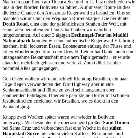
Nach ein paar Tagen am Titicaca See und in La Paz entschieden wir
uns in den Norden Boliviens zu fahren. Auf unserer Route ist dies
die letzte Chance den Amazonas Regenwald zu besuchen. Uns so
machten wir uns auf den Weg nach Rurrenabaque. Die berühmte
Death Road
, einst eine der gefährlichsten Straßen der Welt, mit
seiner atemberaubenden Landschaft haben wir natürlich
mitgenommen. Auf einer 3 tägigen
Dschungel-Tour im Madidi
Nationalpark
konnten wir eine authentische Regenwald Erfahrung
machen, inkl. leckerem Essen, Bootstouren entlang der Flüsse und
tollen Wanderungen durch den Urwald. Leider hat Daniel auch eine
unangenehme Bekanntschaft mit einem Tapir gemacht – er wurde
attackier, mehrfach gebissen und verletzt. Zum Glück ist aber
nochmal Alles gut gegangen.
Gen Osten wollten wir dann schnell Richtung Brasilien, ein paar
Tage Regen verwandelten den Dirt Highway aber in eine
Schlammschlacht und führte zu zwei sehr langsamen aber
spannenden Fahrtagen. Über eine paar kleine Dörfer mit schönen
Jesuitenkirchen erreichten wir Brasilien, wo es direkt in den
Pantanal ging.
Knapp zwei Wochen später waren wir wieder in Bolivien
unterwegs. Wir besuchten die überraschend großen
Sand Dünen
bei Santa Cruz und verbrachten fast eine Woche in der
süßen
Hauptstadt Sucre
mit seinen vielen Kaffees, Restaurants und