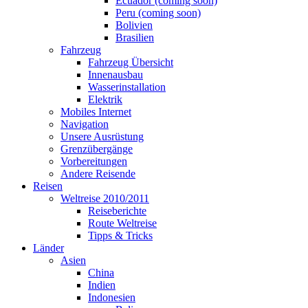
Ecuador (coming soon)
Peru (coming soon)
Bolivien
Brasilien
Fahrzeug
Fahrzeug Übersicht
Innenausbau
Wasserinstallation
Elektrik
Mobiles Internet
Navigation
Unsere Ausrüstung
Grenzübergänge
Vorbereitungen
Andere Reisende
Reisen
Weltreise 2010/2011
Reiseberichte
Route Weltreise
Tipps & Tricks
Länder
Asien
China
Indien
Indonesien