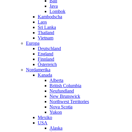
Bali
Java
Lombok
Kambodscha
Laos
Sri Lanka
Thailand
Vietnam
Europa
Deutschland
England
Finnland
Österreich
Nordamerika
Kanada
Alberta
British Columbia
Neufundland
New Brunswick
Northwest Territories
Nova Scotia
Yukon
Mexiko
USA
Alaska