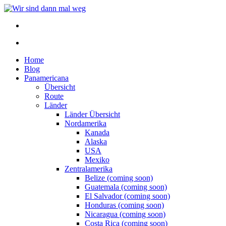
Home
Blog
Panamericana
Übersicht
Route
Länder
Länder Übersicht
Nordamerika
Kanada
Alaska
USA
Mexiko
Zentralamerika
Belize (coming soon)
Guatemala (coming soon)
El Salvador (coming soon)
Honduras (coming soon)
Nicaragua (coming soon)
Costa Rica (coming soon)