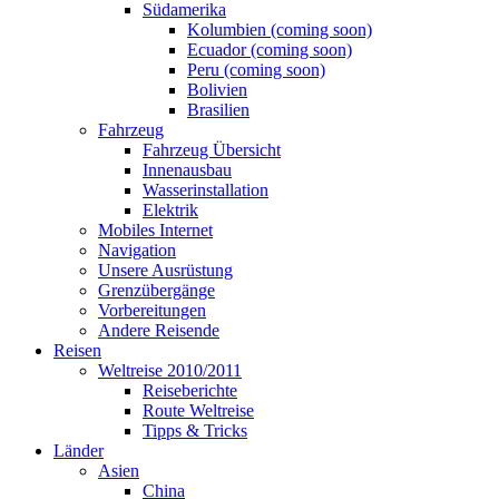
Südamerika
Kolumbien (coming soon)
Ecuador (coming soon)
Peru (coming soon)
Bolivien
Brasilien
Fahrzeug
Fahrzeug Übersicht
Innenausbau
Wasserinstallation
Elektrik
Mobiles Internet
Navigation
Unsere Ausrüstung
Grenzübergänge
Vorbereitungen
Andere Reisende
Reisen
Weltreise 2010/2011
Reiseberichte
Route Weltreise
Tipps & Tricks
Länder
Asien
China