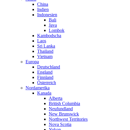
China
Indien
Indonesien
Bali
Java
Lombok
Kambodscha
Laos
Sri Lanka
Thailand
Vietnam
Europa
Deutschland
England
Finnland
Österreich
Nordamerika
Kanada
Alberta
British Columbia
Neufundland
New Brunswick
Northwest Territories
Nova Scotia
Yukon