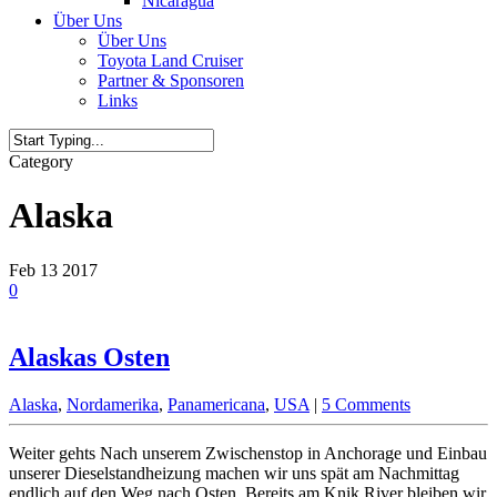
Nicaragua
Über Uns
Über Uns
Toyota Land Cruiser
Partner & Sponsoren
Links
Category
Alaska
Feb
13
2017
0
Alaskas Osten
Alaska
,
Nordamerika
,
Panamericana
,
USA
|
5 Comments
Weiter gehts Nach unserem Zwischenstop in Anchorage und Einbau
unserer Dieselstandheizung machen wir uns spät am Nachmittag
endlich auf den Weg nach Osten. Bereits am Knik River bleiben wir