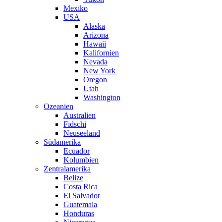
Mexiko
USA
Alaska
Arizona
Hawaii
Kalifornien
Nevada
New York
Oregon
Utah
Washington
Ozeanien
Australien
Fidschi
Neuseeland
Südamerika
Ecuador
Kolumbien
Zentralamerika
Belize
Costa Rica
El Salvador
Guatemala
Honduras