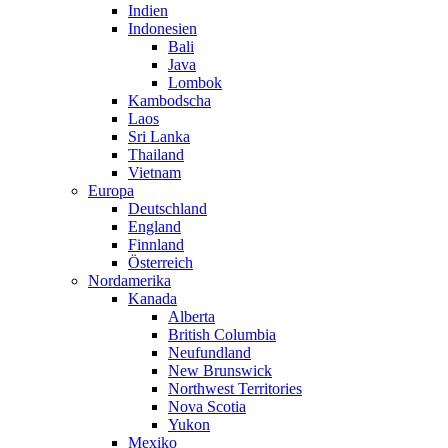
Indien
Indonesien
Bali
Java
Lombok
Kambodscha
Laos
Sri Lanka
Thailand
Vietnam
Europa
Deutschland
England
Finnland
Österreich
Nordamerika
Kanada
Alberta
British Columbia
Neufundland
New Brunswick
Northwest Territories
Nova Scotia
Yukon
Mexiko