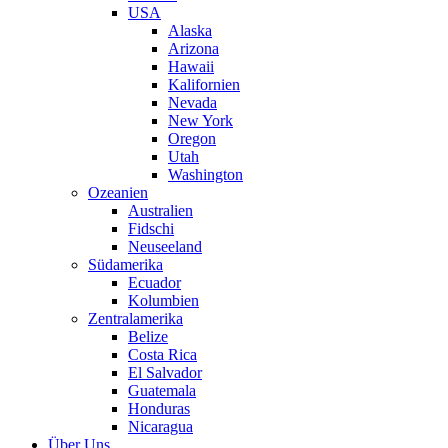
USA
Alaska
Arizona
Hawaii
Kalifornien
Nevada
New York
Oregon
Utah
Washington
Ozeanien
Australien
Fidschi
Neuseeland
Südamerika
Ecuador
Kolumbien
Zentralamerika
Belize
Costa Rica
El Salvador
Guatemala
Honduras
Nicaragua
Über Uns