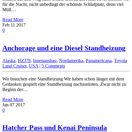
für die Nacht, nicht unbedingt der schönste Schlafplatz, denn viel
Müll…
Read More
Feb
11
2017
0
Anchorage und eine Diesel Standheizung
Alaska
,
HZJ78
,
Innenausbau
,
Nordamerika
,
Panamericana
,
Toyota
Land Cruiser
,
USA
|
5 Comments
Wir brauchen eine Standheizung Wir haben schon länger mit dem
Gedanken gespielt eine Standheizung nachzurüsten. Zwar nicht zu
Beginn der…
Read More
Jan
07
2017
0
Hatcher Pass und Kenai Peninsula