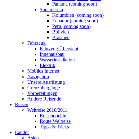
Panama (coming soon)
Südamerika
Kolumbien (coming soon)
Ecuador (coming soon)
Peru (coming soon)
Bolivien
Brasilien
Fahrzeug
Fahrzeug Übersicht
Innenausbau
Wasserinstallation
Elektrik
Mobiles Internet
Navigation
Unsere Ausrüstung
Grenzübergänge
Vorbereitungen
Andere Reisende
Reisen
Weltreise 2010/2011
Reiseberichte
Route Weltreise
Tipps & Tricks
Länder
Asien