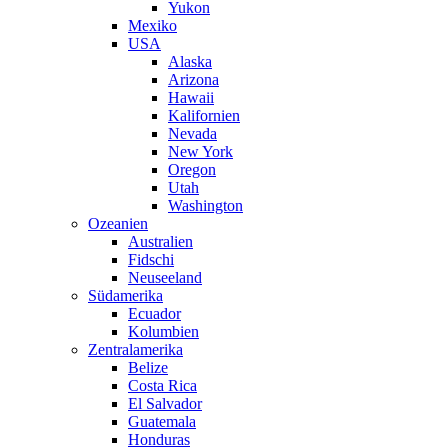
Yukon
Mexiko
USA
Alaska
Arizona
Hawaii
Kalifornien
Nevada
New York
Oregon
Utah
Washington
Ozeanien
Australien
Fidschi
Neuseeland
Südamerika
Ecuador
Kolumbien
Zentralamerika
Belize
Costa Rica
El Salvador
Guatemala
Honduras