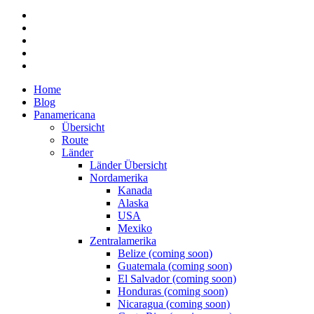
Home
Blog
Panamericana
Übersicht
Route
Länder
Länder Übersicht
Nordamerika
Kanada
Alaska
USA
Mexiko
Zentralamerika
Belize (coming soon)
Guatemala (coming soon)
El Salvador (coming soon)
Honduras (coming soon)
Nicaragua (coming soon)