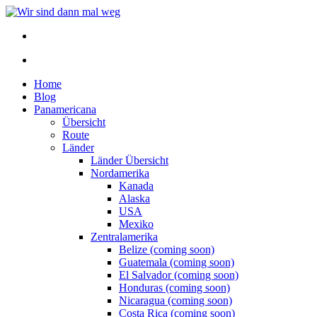
Home
Blog
Panamericana
Übersicht
Route
Länder
Länder Übersicht
Nordamerika
Kanada
Alaska
USA
Mexiko
Zentralamerika
Belize (coming soon)
Guatemala (coming soon)
El Salvador (coming soon)
Honduras (coming soon)
Nicaragua (coming soon)
Costa Rica (coming soon)