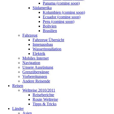
Panama (coming soon)
Südamerika
Kolumbien (coming soon)
Ecuador (coming soon)
Peru (coming soon)
Bolivien
Brasilien
Fahrzeug
Fahrzeug Übersicht
Innenausbau
Wasserinstallation
Elektrik
Mobiles Internet
Navigation
Unsere Ausrüstung
Grenzübergänge
Vorbereitungen
Andere Reisende
Reisen
Weltreise 2010/2011
Reiseberichte
Route Weltreise
Tipps & Tricks
Länder
Asien