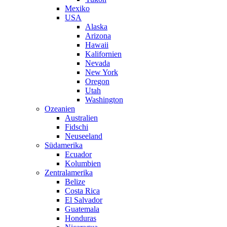
Mexiko
USA
Alaska
Arizona
Hawaii
Kalifornien
Nevada
New York
Oregon
Utah
Washington
Ozeanien
Australien
Fidschi
Neuseeland
Südamerika
Ecuador
Kolumbien
Zentralamerika
Belize
Costa Rica
El Salvador
Guatemala
Honduras