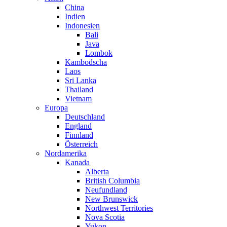
China
Indien
Indonesien
Bali
Java
Lombok
Kambodscha
Laos
Sri Lanka
Thailand
Vietnam
Europa
Deutschland
England
Finnland
Österreich
Nordamerika
Kanada
Alberta
British Columbia
Neufundland
New Brunswick
Northwest Territories
Nova Scotia
Yukon