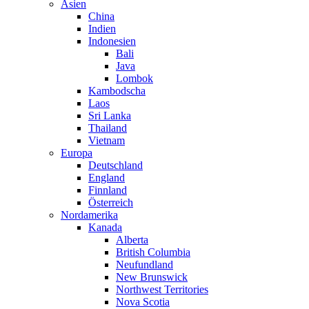
Asien
China
Indien
Indonesien
Bali
Java
Lombok
Kambodscha
Laos
Sri Lanka
Thailand
Vietnam
Europa
Deutschland
England
Finnland
Österreich
Nordamerika
Kanada
Alberta
British Columbia
Neufundland
New Brunswick
Northwest Territories
Nova Scotia