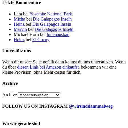
Letzte Kommentare
Lara
bei
Yosemite National Park
Micha
bei
Die Galapagos Inseln
Heinz
bei
Die Galapagos Inseln
Marvin
bei
Die Galapagos Inseln
Michael Horn
bei
Innenausbau
Heinz
bei
El Cocuy
Unterstütz uns
Wenn dir unsere Seite gefällt dann kannst du uns unterstützen. Wenn
du über
diesen Link bei Amazon einkaufst
, bekommen wir eine
kleine Provision, ohne Mehrkosten für dich.
Archive
Archive
FOLLOW US ON INSTAGRAM
@wirsinddannmalweg
Wo wir gerade sind