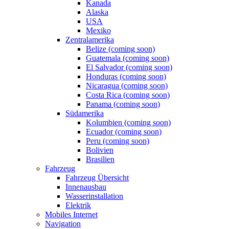
Kanada
Alaska
USA
Mexiko
Zentralamerika
Belize (coming soon)
Guatemala (coming soon)
El Salvador (coming soon)
Honduras (coming soon)
Nicaragua (coming soon)
Costa Rica (coming soon)
Panama (coming soon)
Südamerika
Kolumbien (coming soon)
Ecuador (coming soon)
Peru (coming soon)
Bolivien
Brasilien
Fahrzeug
Fahrzeug Übersicht
Innenausbau
Wasserinstallation
Elektrik
Mobiles Internet
Navigation