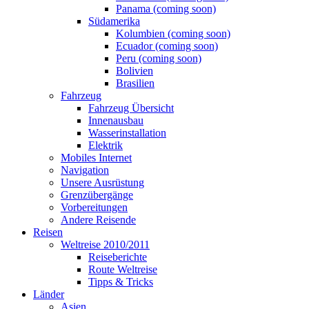
Panama (coming soon)
Südamerika
Kolumbien (coming soon)
Ecuador (coming soon)
Peru (coming soon)
Bolivien
Brasilien
Fahrzeug
Fahrzeug Übersicht
Innenausbau
Wasserinstallation
Elektrik
Mobiles Internet
Navigation
Unsere Ausrüstung
Grenzübergänge
Vorbereitungen
Andere Reisende
Reisen
Weltreise 2010/2011
Reiseberichte
Route Weltreise
Tipps & Tricks
Länder
Asien