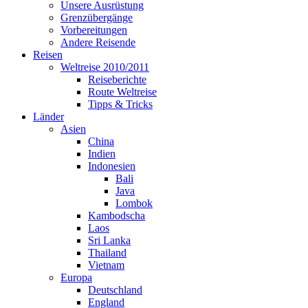
Unsere Ausrüstung
Grenzübergänge
Vorbereitungen
Andere Reisende
Reisen
Weltreise 2010/2011
Reiseberichte
Route Weltreise
Tipps & Tricks
Länder
Asien
China
Indien
Indonesien
Bali
Java
Lombok
Kambodscha
Laos
Sri Lanka
Thailand
Vietnam
Europa
Deutschland
England