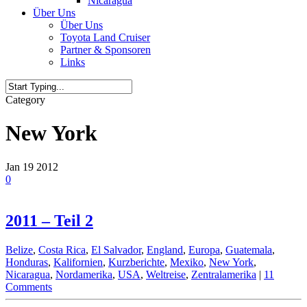
Nicaragua
Über Uns
Über Uns
Toyota Land Cruiser
Partner & Sponsoren
Links
Category
New York
Jan
19
2012
0
2011 – Teil 2
Belize
,
Costa Rica
,
El Salvador
,
England
,
Europa
,
Guatemala
,
Honduras
,
Kalifornien
,
Kurzberichte
,
Mexiko
,
New York
,
Nicaragua
,
Nordamerika
,
USA
,
Weltreise
,
Zentralamerika
|
11
Comments