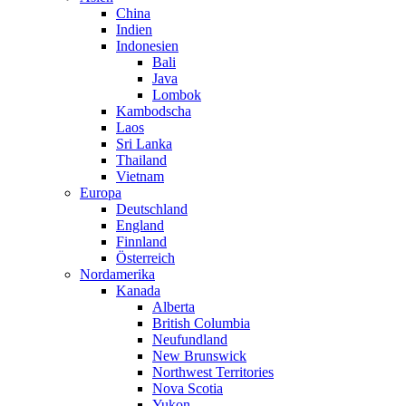
China
Indien
Indonesien
Bali
Java
Lombok
Kambodscha
Laos
Sri Lanka
Thailand
Vietnam
Europa
Deutschland
England
Finnland
Österreich
Nordamerika
Kanada
Alberta
British Columbia
Neufundland
New Brunswick
Northwest Territories
Nova Scotia
Yukon