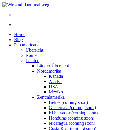
Home
Blog
Panamericana
Übersicht
Route
Länder
Länder Übersicht
Nordamerika
Kanada
Alaska
USA
Mexiko
Zentralamerika
Belize (coming soon)
Guatemala (coming soon)
El Salvador (coming soon)
Honduras (coming soon)
Nicaragua (coming soon)
Costa Rica (coming soon)