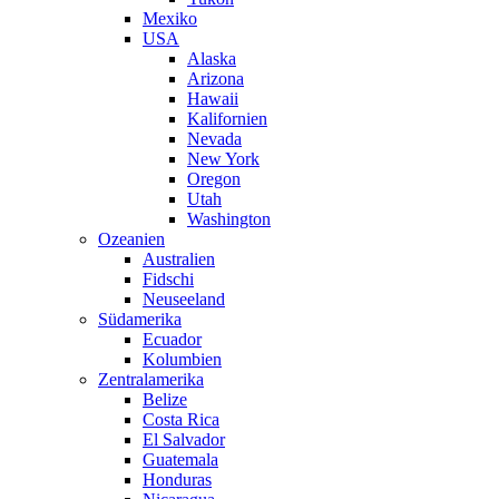
Mexiko
USA
Alaska
Arizona
Hawaii
Kalifornien
Nevada
New York
Oregon
Utah
Washington
Ozeanien
Australien
Fidschi
Neuseeland
Südamerika
Ecuador
Kolumbien
Zentralamerika
Belize
Costa Rica
El Salvador
Guatemala
Honduras