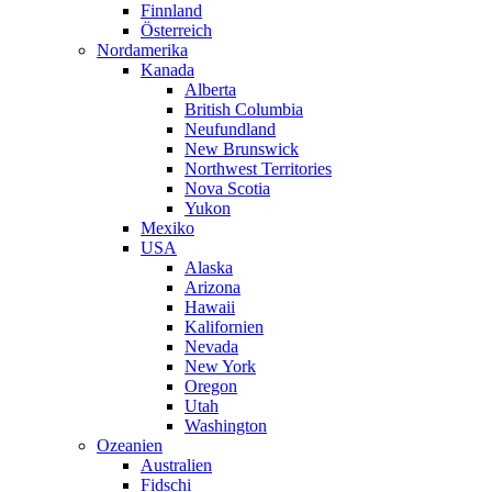
Finnland
Österreich
Nordamerika
Kanada
Alberta
British Columbia
Neufundland
New Brunswick
Northwest Territories
Nova Scotia
Yukon
Mexiko
USA
Alaska
Arizona
Hawaii
Kalifornien
Nevada
New York
Oregon
Utah
Washington
Ozeanien
Australien
Fidschi