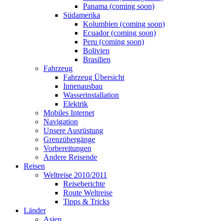
Panama (coming soon)
Südamerika
Kolumbien (coming soon)
Ecuador (coming soon)
Peru (coming soon)
Bolivien
Brasilien
Fahrzeug
Fahrzeug Übersicht
Innenausbau
Wasserinstallation
Elektrik
Mobiles Internet
Navigation
Unsere Ausrüstung
Grenzübergänge
Vorbereitungen
Andere Reisende
Reisen
Weltreise 2010/2011
Reiseberichte
Route Weltreise
Tipps & Tricks
Länder
Asien