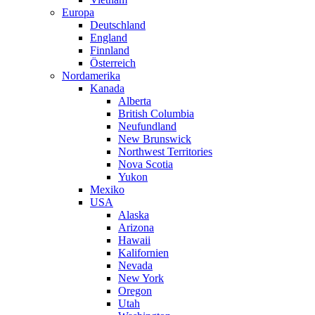
Europa
Deutschland
England
Finnland
Österreich
Nordamerika
Kanada
Alberta
British Columbia
Neufundland
New Brunswick
Northwest Territories
Nova Scotia
Yukon
Mexiko
USA
Alaska
Arizona
Hawaii
Kalifornien
Nevada
New York
Oregon
Utah