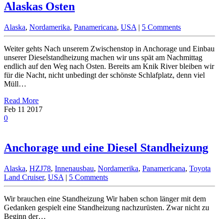
Alaskas Osten
Alaska
,
Nordamerika
,
Panamericana
,
USA
|
5 Comments
Weiter gehts Nach unserem Zwischenstop in Anchorage und Einbau
unserer Dieselstandheizung machen wir uns spät am Nachmittag
endlich auf den Weg nach Osten. Bereits am Knik River bleiben wir
für die Nacht, nicht unbedingt der schönste Schlafplatz, denn viel
Müll…
Read More
Feb
11
2017
0
Anchorage und eine Diesel Standheizung
Alaska
,
HZJ78
,
Innenausbau
,
Nordamerika
,
Panamericana
,
Toyota
Land Cruiser
,
USA
|
5 Comments
Wir brauchen eine Standheizung Wir haben schon länger mit dem
Gedanken gespielt eine Standheizung nachzurüsten. Zwar nicht zu
Beginn der…