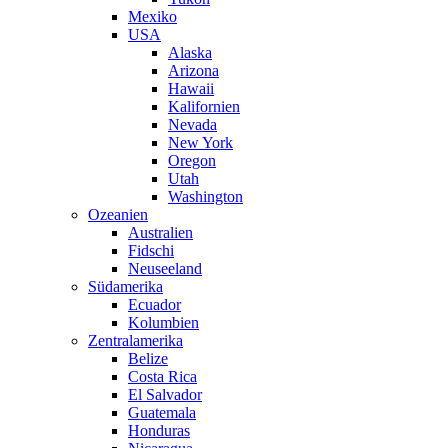
Mexiko
USA
Alaska
Arizona
Hawaii
Kalifornien
Nevada
New York
Oregon
Utah
Washington
Ozeanien
Australien
Fidschi
Neuseeland
Südamerika
Ecuador
Kolumbien
Zentralamerika
Belize
Costa Rica
El Salvador
Guatemala
Honduras