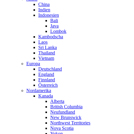
China
Indien
Indonesien
Bali
Java
Lombok
Kambodscha
Laos
Sri Lanka
Thailand
Vietnam
Europa
Deutschland
England
Finnland
Österreich
Nordamerika
Kanada
Alberta
British Columbia
Neufundland
New Brunswick
Northwest Territories
Nova Scotia
Yukon