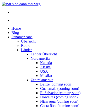
Home
Blog
Panamericana
Übersicht
Route
Länder
Länder Übersicht
Nordamerika
Kanada
Alaska
USA
Mexiko
Zentralamerika
Belize (coming soon)
Guatemala (coming soon)
El Salvador (coming soon)
Honduras (coming soon)
Nicaragua (coming soon)
Costa Rica (coming soon)