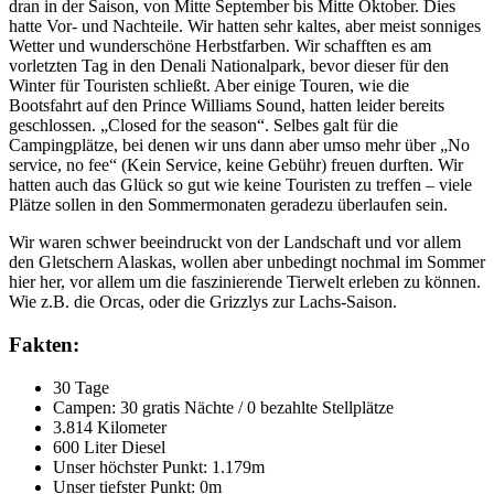
dran in der Saison, von Mitte September bis Mitte Oktober. Dies
hatte Vor- und Nachteile. Wir hatten sehr kaltes, aber meist sonniges
Wetter und wunderschöne Herbstfarben. Wir schafften es am
vorletzten Tag in den Denali Nationalpark, bevor dieser für den
Winter für Touristen schließt. Aber einige Touren, wie die
Bootsfahrt auf den Prince Williams Sound, hatten leider bereits
geschlossen. „Closed for the season“. Selbes galt für die
Campingplätze, bei denen wir uns dann aber umso mehr über „No
service, no fee“ (Kein Service, keine Gebühr) freuen durften. Wir
hatten auch das Glück so gut wie keine Touristen zu treffen – viele
Plätze sollen in den Sommermonaten geradezu überlaufen sein.
Wir waren schwer beeindruckt von der Landschaft und vor allem
den Gletschern Alaskas, wollen aber unbedingt nochmal im Sommer
hier her, vor allem um die faszinierende Tierwelt erleben zu können.
Wie z.B. die Orcas, oder die Grizzlys zur Lachs-Saison.
Fakten:
30 Tage
Campen: 30 gratis Nächte / 0 bezahlte Stellplätze
3.814 Kilometer
600 Liter Diesel
Unser höchster Punkt: 1.179m
Unser tiefster Punkt: 0m