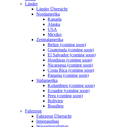
Länder
Länder Übersicht
Nordamerika
Kanada
Alaska
USA
Mexiko
Zentralamerika
Belize (coming soon)
Guatemala (coming soon)
El Salvador (coming soon)
Honduras (coming soon)
Nicaragua (coming soon)
Costa Rica (coming soon)
Panama (coming soon)
Südamerika
Kolumbien (coming soon)
Ecuador (coming soon)
Peru (coming soon)
Bolivien
Brasilien
Fahrzeug
Fahrzeug Übersicht
Innenausbau
Wasserinstallation