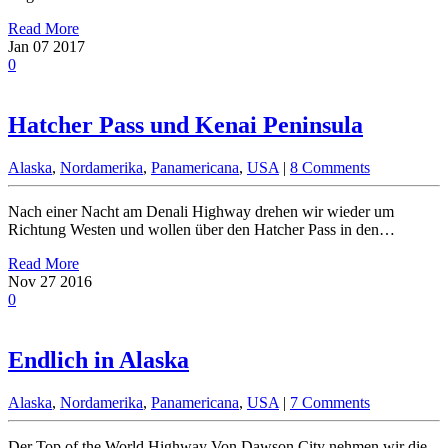
Read More
Jan
07
2017
0
Hatcher Pass und Kenai Peninsula
Alaska
,
Nordamerika
,
Panamericana
,
USA
|
8 Comments
Nach einer Nacht am Denali Highway drehen wir wieder um
Richtung Westen und wollen über den Hatcher Pass in den…
Read More
Nov
27
2016
0
Endlich in Alaska
Alaska
,
Nordamerika
,
Panamericana
,
USA
|
7 Comments
Der Top of the World Highway Von Dawson City nehmen wir die