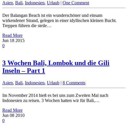
Asien
,
Bali
,
Indonesien
,
Urlaub
|
One Comment
Der Balangan Beach ist ein wunderschöner und einsam
wirkendener Strand, gelegen in einer idyllischen kleinen Bucht.
Treppen führen die steile…
Read More
Jun
18
2015
0
3 Wochen Bali, Lombok und die Gili
Inseln – Part 1
Asien
,
Bali
,
Indonesien
,
Urlaub
|
8 Comments
Im November 2014 hieß es bei uns zum Zweiten Mal nach
Indonesien zu reisen. 3 Wochen hatten wir für Bali,…
Read More
Jun
08
2010
0