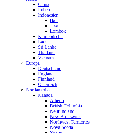
China
Indien
Indonesien
Bali
Java
Lombok
Kambodscha
Laos
Sri Lanka
Thailand
Vietnam
Europa
Deutschland
England
Finnland
Österreich
Nordamerika
Kanada
Alberta
British Columbia
Neufundland
New Brunswick
Northwest Territories
Nova Scotia
Yukon