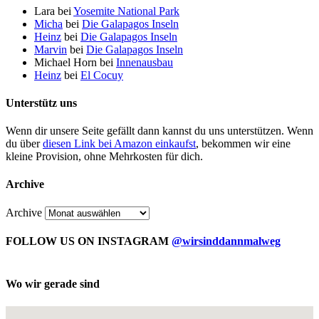
Lara
bei
Yosemite National Park
Micha
bei
Die Galapagos Inseln
Heinz
bei
Die Galapagos Inseln
Marvin
bei
Die Galapagos Inseln
Michael Horn
bei
Innenausbau
Heinz
bei
El Cocuy
Unterstütz uns
Wenn dir unsere Seite gefällt dann kannst du uns unterstützen. Wenn
du über
diesen Link bei Amazon einkaufst
, bekommen wir eine
kleine Provision, ohne Mehrkosten für dich.
Archive
Archive
FOLLOW US ON INSTAGRAM
@wirsinddannmalweg
Wo wir gerade sind