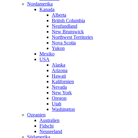
Nordamerika
Kanada
Alberta
British Columbia
Neufundland
New Brunswick
Northwest Territories
Nova Scotia
Yukon
Mexiko
USA
Alaska
Arizona
Hawaii
Kalifornien
Nevada
New York
Oregon
Utah
Washington
Ozeanien
Australien
Fidschi
Neuseeland
Südamerika