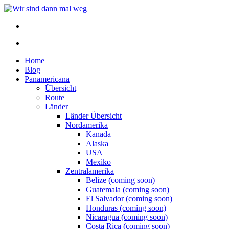
Home
Blog
Panamericana
Übersicht
Route
Länder
Länder Übersicht
Nordamerika
Kanada
Alaska
USA
Mexiko
Zentralamerika
Belize (coming soon)
Guatemala (coming soon)
El Salvador (coming soon)
Honduras (coming soon)
Nicaragua (coming soon)
Costa Rica (coming soon)