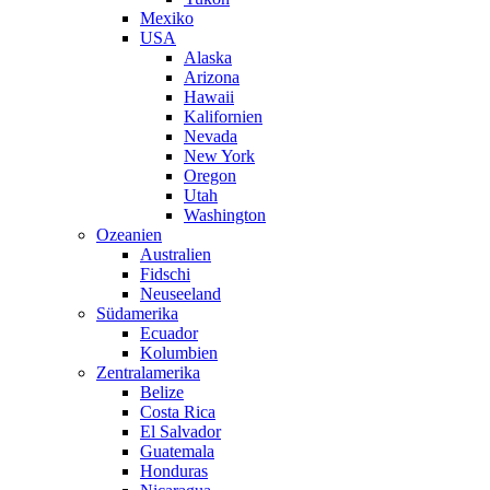
Mexiko
USA
Alaska
Arizona
Hawaii
Kalifornien
Nevada
New York
Oregon
Utah
Washington
Ozeanien
Australien
Fidschi
Neuseeland
Südamerika
Ecuador
Kolumbien
Zentralamerika
Belize
Costa Rica
El Salvador
Guatemala
Honduras