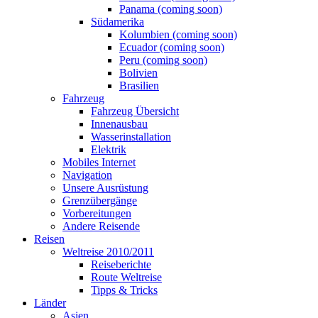
Panama (coming soon)
Südamerika
Kolumbien (coming soon)
Ecuador (coming soon)
Peru (coming soon)
Bolivien
Brasilien
Fahrzeug
Fahrzeug Übersicht
Innenausbau
Wasserinstallation
Elektrik
Mobiles Internet
Navigation
Unsere Ausrüstung
Grenzübergänge
Vorbereitungen
Andere Reisende
Reisen
Weltreise 2010/2011
Reiseberichte
Route Weltreise
Tipps & Tricks
Länder
Asien