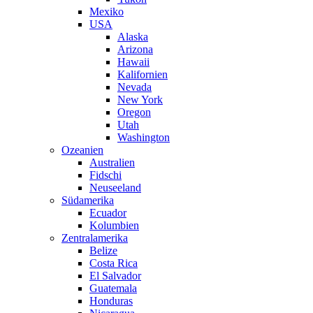
Mexiko
USA
Alaska
Arizona
Hawaii
Kalifornien
Nevada
New York
Oregon
Utah
Washington
Ozeanien
Australien
Fidschi
Neuseeland
Südamerika
Ecuador
Kolumbien
Zentralamerika
Belize
Costa Rica
El Salvador
Guatemala
Honduras