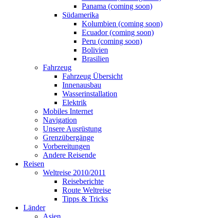
Panama (coming soon)
Südamerika
Kolumbien (coming soon)
Ecuador (coming soon)
Peru (coming soon)
Bolivien
Brasilien
Fahrzeug
Fahrzeug Übersicht
Innenausbau
Wasserinstallation
Elektrik
Mobiles Internet
Navigation
Unsere Ausrüstung
Grenzübergänge
Vorbereitungen
Andere Reisende
Reisen
Weltreise 2010/2011
Reiseberichte
Route Weltreise
Tipps & Tricks
Länder
Asien