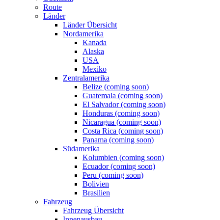
Route
Länder
Länder Übersicht
Nordamerika
Kanada
Alaska
USA
Mexiko
Zentralamerika
Belize (coming soon)
Guatemala (coming soon)
El Salvador (coming soon)
Honduras (coming soon)
Nicaragua (coming soon)
Costa Rica (coming soon)
Panama (coming soon)
Südamerika
Kolumbien (coming soon)
Ecuador (coming soon)
Peru (coming soon)
Bolivien
Brasilien
Fahrzeug
Fahrzeug Übersicht
Innenausbau