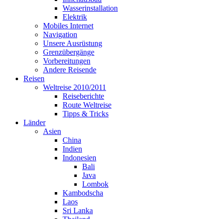
Wasserinstallation
Elektrik
Mobiles Internet
Navigation
Unsere Ausrüstung
Grenzübergänge
Vorbereitungen
Andere Reisende
Reisen
Weltreise 2010/2011
Reiseberichte
Route Weltreise
Tipps & Tricks
Länder
Asien
China
Indien
Indonesien
Bali
Java
Lombok
Kambodscha
Laos
Sri Lanka