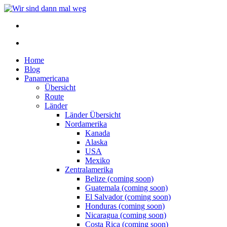
Home
Blog
Panamericana
Übersicht
Route
Länder
Länder Übersicht
Nordamerika
Kanada
Alaska
USA
Mexiko
Zentralamerika
Belize (coming soon)
Guatemala (coming soon)
El Salvador (coming soon)
Honduras (coming soon)
Nicaragua (coming soon)
Costa Rica (coming soon)