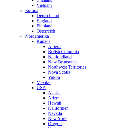
Thailand
Vietnam
Europa
Deutschland
England
Finnland
Österreich
Nordamerika
Kanada
Alberta
British Columbia
Neufundland
New Brunswick
Northwest Territories
Nova Scotia
Yukon
Mexiko
USA
Alaska
Arizona
Hawaii
Kalifornien
Nevada
New York
Oregon