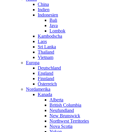
China
Indien
Indonesien
Bali
Java
Lombok
Kambodscha
Laos
Sri Lanka
Thailand
Vietnam
Europa
Deutschland
England
Finnland
Österreich
Nordamerika
Kanada
Alberta
British Columbia
Neufundland
New Brunswick
Northwest Territories
Nova Scotia
Yukon