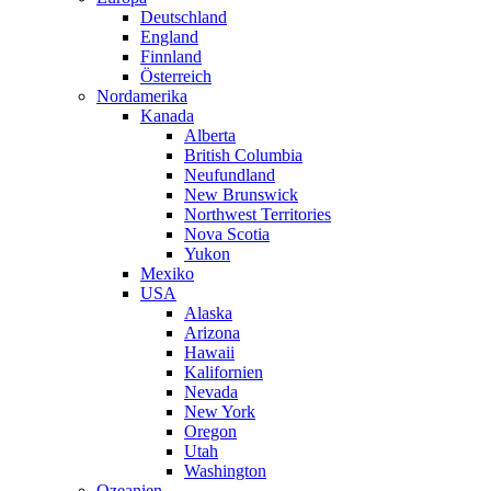
Deutschland
England
Finnland
Österreich
Nordamerika
Kanada
Alberta
British Columbia
Neufundland
New Brunswick
Northwest Territories
Nova Scotia
Yukon
Mexiko
USA
Alaska
Arizona
Hawaii
Kalifornien
Nevada
New York
Oregon
Utah
Washington
Ozeanien