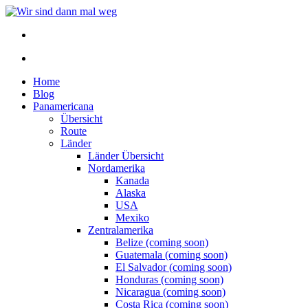
Home
Blog
Panamericana
Übersicht
Route
Länder
Länder Übersicht
Nordamerika
Kanada
Alaska
USA
Mexiko
Zentralamerika
Belize (coming soon)
Guatemala (coming soon)
El Salvador (coming soon)
Honduras (coming soon)
Nicaragua (coming soon)
Costa Rica (coming soon)