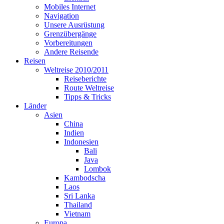
Mobiles Internet
Navigation
Unsere Ausrüstung
Grenzübergänge
Vorbereitungen
Andere Reisende
Reisen
Weltreise 2010/2011
Reiseberichte
Route Weltreise
Tipps & Tricks
Länder
Asien
China
Indien
Indonesien
Bali
Java
Lombok
Kambodscha
Laos
Sri Lanka
Thailand
Vietnam
Europa