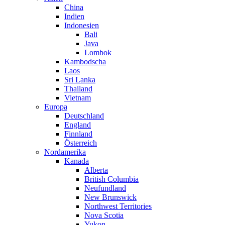
China
Indien
Indonesien
Bali
Java
Lombok
Kambodscha
Laos
Sri Lanka
Thailand
Vietnam
Europa
Deutschland
England
Finnland
Österreich
Nordamerika
Kanada
Alberta
British Columbia
Neufundland
New Brunswick
Northwest Territories
Nova Scotia
Yukon