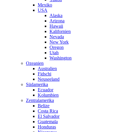
Mexiko
USA
Alaska
Arizona
Hawaii
Kalifornien
Nevada
New York
Oregon
Utah
Washington
Ozeanien
Australien
Fidschi
Neuseeland
Südamerika
Ecuador
Kolumbien
Zentralamerika
Belize
Costa Rica
El Salvador
Guatemala
Honduras