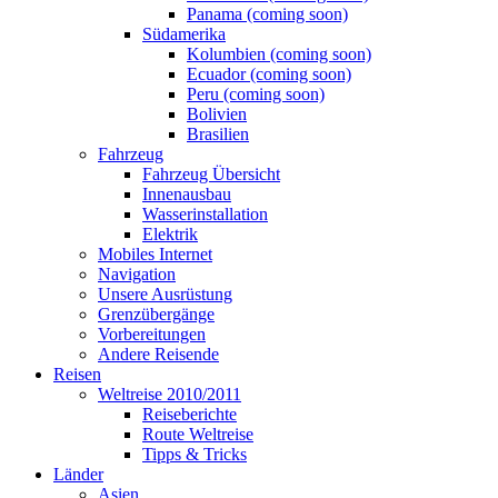
Panama (coming soon)
Südamerika
Kolumbien (coming soon)
Ecuador (coming soon)
Peru (coming soon)
Bolivien
Brasilien
Fahrzeug
Fahrzeug Übersicht
Innenausbau
Wasserinstallation
Elektrik
Mobiles Internet
Navigation
Unsere Ausrüstung
Grenzübergänge
Vorbereitungen
Andere Reisende
Reisen
Weltreise 2010/2011
Reiseberichte
Route Weltreise
Tipps & Tricks
Länder
Asien