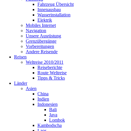
Fahrzeug Übersicht
Innenausbau
Wasserinstallation
Elektrik
Mobiles Internet
Navigation
Unsere Ausrüstung
Grenzübergänge
Vorbereitungen
Andere Reisende
Reisen
Weltreise 2010/2011
Reiseberichte
Route Weltreise
Tipps & Tricks
Länder
Asien
China
Indien
Indonesien
Bali
Java
Lombok
Kambodscha
Laos