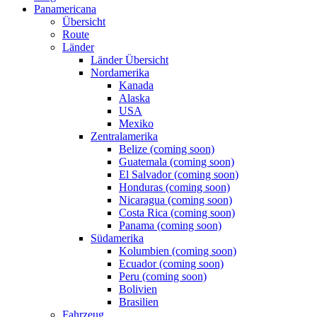
Panamericana
Übersicht
Route
Länder
Länder Übersicht
Nordamerika
Kanada
Alaska
USA
Mexiko
Zentralamerika
Belize (coming soon)
Guatemala (coming soon)
El Salvador (coming soon)
Honduras (coming soon)
Nicaragua (coming soon)
Costa Rica (coming soon)
Panama (coming soon)
Südamerika
Kolumbien (coming soon)
Ecuador (coming soon)
Peru (coming soon)
Bolivien
Brasilien
Fahrzeug