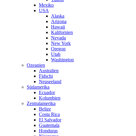
Mexiko
USA
Alaska
Arizona
Hawaii
Kalifornien
Nevada
New York
Oregon
Utah
Washington
Ozeanien
Australien
Fidschi
Neuseeland
Südamerika
Ecuador
Kolumbien
Zentralamerika
Belize
Costa Rica
El Salvador
Guatemala
Honduras