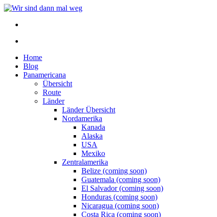
Home
Blog
Panamericana
Übersicht
Route
Länder
Länder Übersicht
Nordamerika
Kanada
Alaska
USA
Mexiko
Zentralamerika
Belize (coming soon)
Guatemala (coming soon)
El Salvador (coming soon)
Honduras (coming soon)
Nicaragua (coming soon)
Costa Rica (coming soon)