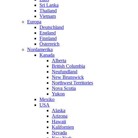
Sri Lanka
Thailand
Vietnam
Europa
Deutschland
England
Finnland
Österreich
Nordamerika
Kanada
Alberta
British Columbia
Neufundland
New Brunswick
Northwest Territories
Nova Scotia
Yukon
Mexiko
USA
Alaska
Arizona
Hawaii
Kalifornien
Nevada