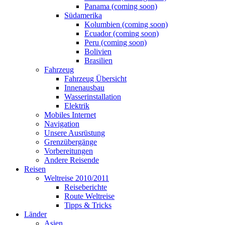
Panama (coming soon)
Südamerika
Kolumbien (coming soon)
Ecuador (coming soon)
Peru (coming soon)
Bolivien
Brasilien
Fahrzeug
Fahrzeug Übersicht
Innenausbau
Wasserinstallation
Elektrik
Mobiles Internet
Navigation
Unsere Ausrüstung
Grenzübergänge
Vorbereitungen
Andere Reisende
Reisen
Weltreise 2010/2011
Reiseberichte
Route Weltreise
Tipps & Tricks
Länder
Asien