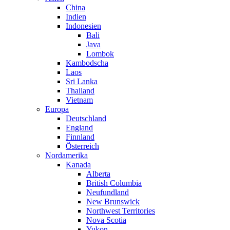
China
Indien
Indonesien
Bali
Java
Lombok
Kambodscha
Laos
Sri Lanka
Thailand
Vietnam
Europa
Deutschland
England
Finnland
Österreich
Nordamerika
Kanada
Alberta
British Columbia
Neufundland
New Brunswick
Northwest Territories
Nova Scotia
Yukon