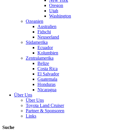
New York
Oregon
Utah
Washington
Ozeanien
Australien
Fidschi
Neuseeland
Südamerika
Ecuador
Kolumbien
Zentralamerika
Belize
Costa Rica
El Salvador
Guatemala
Honduras
Nicaragua
Über Uns
Über Uns
Toyota Land Cruiser
Partner & Sponsoren
Links
Suche