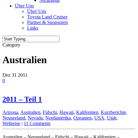
Nicaragua
Über Uns
Über Uns
Toyota Land Cruiser
Partner & Sponsoren
Links
Category
Australien
Dez
31
2011
0
2011 – Teil 1
Arizona
,
Australien
,
Fidschi
,
Hawaii
,
Kalifornien
,
Kurzberichte
,
Neuseeland
,
Nevada
,
Nordamerika
,
Ozeanien
,
USA
,
Utah
,
Weltreise
|
11 Comments
Australien – Neuseeland – Fidschi – Hawaii – Kalifornien –