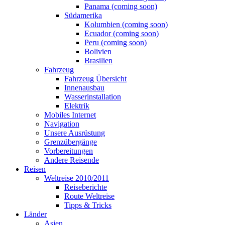
Panama (coming soon)
Südamerika
Kolumbien (coming soon)
Ecuador (coming soon)
Peru (coming soon)
Bolivien
Brasilien
Fahrzeug
Fahrzeug Übersicht
Innenausbau
Wasserinstallation
Elektrik
Mobiles Internet
Navigation
Unsere Ausrüstung
Grenzübergänge
Vorbereitungen
Andere Reisende
Reisen
Weltreise 2010/2011
Reiseberichte
Route Weltreise
Tipps & Tricks
Länder
Asien