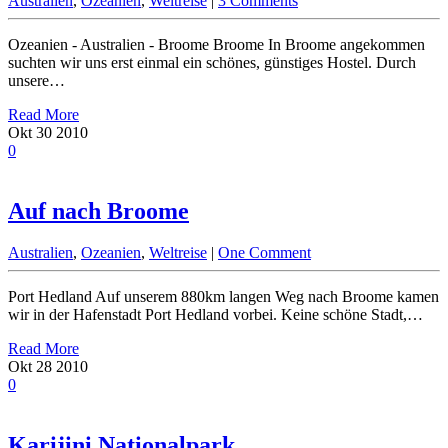
Australien
,
Ozeanien
,
Weltreise
|
3 Comments
Ozeanien - Australien - Broome Broome In Broome angekommen
suchten wir uns erst einmal ein schönes, günstiges Hostel. Durch
unsere…
Read More
Okt
30
2010
0
Auf nach Broome
Australien
,
Ozeanien
,
Weltreise
|
One Comment
Port Hedland Auf unserem 880km langen Weg nach Broome kamen
wir in der Hafenstadt Port Hedland vorbei. Keine schöne Stadt,…
Read More
Okt
28
2010
0
Karijini Nationalpark