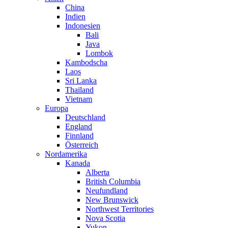
China
Indien
Indonesien
Bali
Java
Lombok
Kambodscha
Laos
Sri Lanka
Thailand
Vietnam
Europa
Deutschland
England
Finnland
Österreich
Nordamerika
Kanada
Alberta
British Columbia
Neufundland
New Brunswick
Northwest Territories
Nova Scotia
Yukon