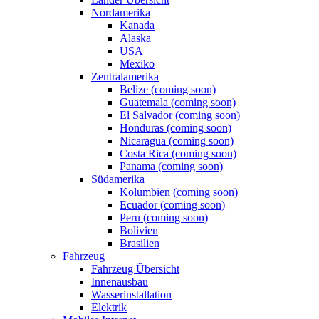
Nordamerika
Kanada
Alaska
USA
Mexiko
Zentralamerika
Belize (coming soon)
Guatemala (coming soon)
El Salvador (coming soon)
Honduras (coming soon)
Nicaragua (coming soon)
Costa Rica (coming soon)
Panama (coming soon)
Südamerika
Kolumbien (coming soon)
Ecuador (coming soon)
Peru (coming soon)
Bolivien
Brasilien
Fahrzeug
Fahrzeug Übersicht
Innenausbau
Wasserinstallation
Elektrik