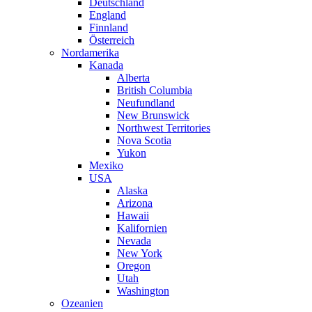
Deutschland
England
Finnland
Österreich
Nordamerika
Kanada
Alberta
British Columbia
Neufundland
New Brunswick
Northwest Territories
Nova Scotia
Yukon
Mexiko
USA
Alaska
Arizona
Hawaii
Kalifornien
Nevada
New York
Oregon
Utah
Washington
Ozeanien