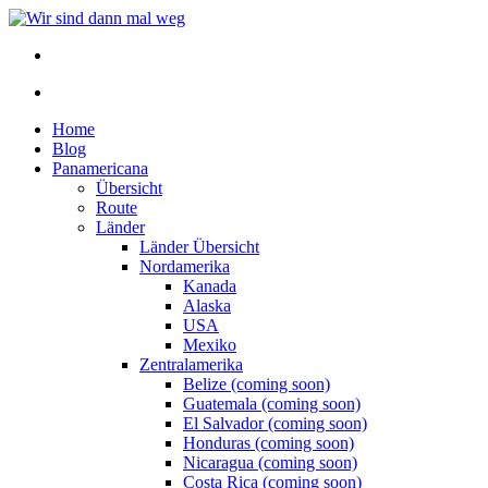
Home
Blog
Panamericana
Übersicht
Route
Länder
Länder Übersicht
Nordamerika
Kanada
Alaska
USA
Mexiko
Zentralamerika
Belize (coming soon)
Guatemala (coming soon)
El Salvador (coming soon)
Honduras (coming soon)
Nicaragua (coming soon)
Costa Rica (coming soon)