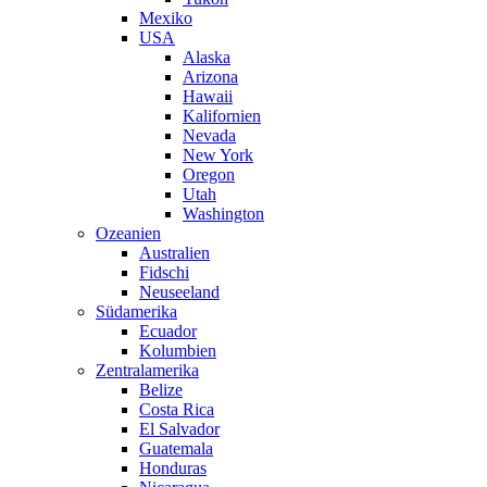
Mexiko
USA
Alaska
Arizona
Hawaii
Kalifornien
Nevada
New York
Oregon
Utah
Washington
Ozeanien
Australien
Fidschi
Neuseeland
Südamerika
Ecuador
Kolumbien
Zentralamerika
Belize
Costa Rica
El Salvador
Guatemala
Honduras