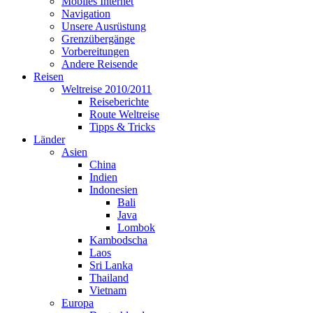
Mobiles Internet
Navigation
Unsere Ausrüstung
Grenzübergänge
Vorbereitungen
Andere Reisende
Reisen
Weltreise 2010/2011
Reiseberichte
Route Weltreise
Tipps & Tricks
Länder
Asien
China
Indien
Indonesien
Bali
Java
Lombok
Kambodscha
Laos
Sri Lanka
Thailand
Vietnam
Europa