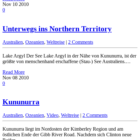
Nov
10
2010
0
Unterwegs ins Northern Territory
Australien
,
Ozeanien
,
Weltreise
|
2 Comments
Lake Argyl Der See Lake Argyl in der Nähe von Kununurra, ist der
größte von menschenhand erschaffene (Stau-) See Australiens.…
Read More
Nov
08
2010
0
Kununurra
Australien
,
Ozeanien
,
Video
,
Weltreise
|
2 Comments
Kununurra liegt im Nordosten der Kimberley Region und am
östlichen Ende der Gibb River Road. Nachdem sich Clinton neue