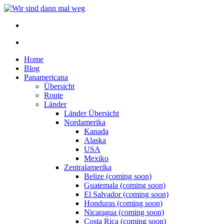
Home
Blog
Panamericana
Übersicht
Route
Länder
Länder Übersicht
Nordamerika
Kanada
Alaska
USA
Mexiko
Zentralamerika
Belize (coming soon)
Guatemala (coming soon)
El Salvador (coming soon)
Honduras (coming soon)
Nicaragua (coming soon)
Costa Rica (coming soon)