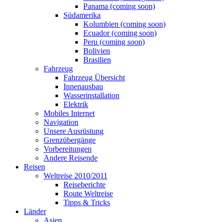
Panama (coming soon)
Südamerika
Kolumbien (coming soon)
Ecuador (coming soon)
Peru (coming soon)
Bolivien
Brasilien
Fahrzeug
Fahrzeug Übersicht
Innenausbau
Wasserinstallation
Elektrik
Mobiles Internet
Navigation
Unsere Ausrüstung
Grenzübergänge
Vorbereitungen
Andere Reisende
Reisen
Weltreise 2010/2011
Reiseberichte
Route Weltreise
Tipps & Tricks
Länder
Asien