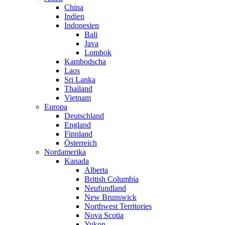
China
Indien
Indonesien
Bali
Java
Lombok
Kambodscha
Laos
Sri Lanka
Thailand
Vietnam
Europa
Deutschland
England
Finnland
Österreich
Nordamerika
Kanada
Alberta
British Columbia
Neufundland
New Brunswick
Northwest Territories
Nova Scotia
Yukon