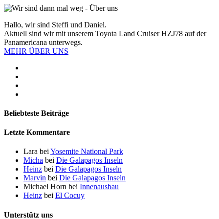
Hallo, wir sind Steffi und Daniel.
Aktuell sind wir mit unserem Toyota Land Cruiser HZJ78 auf der
Panamericana unterwegs.
MEHR ÜBER UNS
Beliebteste Beiträge
Letzte Kommentare
Lara
bei
Yosemite National Park
Micha
bei
Die Galapagos Inseln
Heinz
bei
Die Galapagos Inseln
Marvin
bei
Die Galapagos Inseln
Michael Horn
bei
Innenausbau
Heinz
bei
El Cocuy
Unterstütz uns