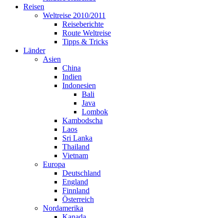
Reisen
Weltreise 2010/2011
Reiseberichte
Route Weltreise
Tipps & Tricks
Länder
Asien
China
Indien
Indonesien
Bali
Java
Lombok
Kambodscha
Laos
Sri Lanka
Thailand
Vietnam
Europa
Deutschland
England
Finnland
Österreich
Nordamerika
Kanada