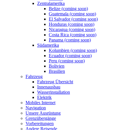
Zentralamerika
Belize (coming soon)
Guatemala (coming soon)
El Salvador (coming soon)
Honduras (coming soon)
Nicaragua (coming soon)
Costa Rica (coming soon)
Panama (coming soon)
Südamerika
Kolumbien (coming soon)
Ecuador (coming soon)
Peru (coming soon)
Bolivien
Brasilien
Fahrzeug
Fahrzeug Übersicht
Innenausbau
Wasserinstallation
Elektrik
Mobiles Internet
Navigation
Unsere Ausrüstung
Grenzübergänge
Vorbereitungen
Andere Reisende