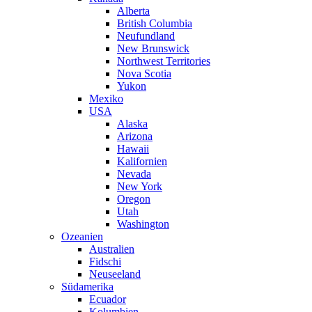
Alberta
British Columbia
Neufundland
New Brunswick
Northwest Territories
Nova Scotia
Yukon
Mexiko
USA
Alaska
Arizona
Hawaii
Kalifornien
Nevada
New York
Oregon
Utah
Washington
Ozeanien
Australien
Fidschi
Neuseeland
Südamerika
Ecuador
Kolumbien