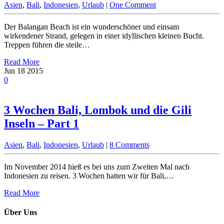
Asien
,
Bali
,
Indonesien
,
Urlaub
|
One Comment
Der Balangan Beach ist ein wunderschöner und einsam
wirkendener Strand, gelegen in einer idyllischen kleinen Bucht.
Treppen führen die steile…
Read More
Jun
18
2015
0
3 Wochen Bali, Lombok und die Gili
Inseln – Part 1
Asien
,
Bali
,
Indonesien
,
Urlaub
|
8 Comments
Im November 2014 hieß es bei uns zum Zweiten Mal nach
Indonesien zu reisen. 3 Wochen hatten wir für Bali,…
Read More
Über Uns