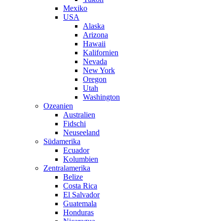
Mexiko
USA
Alaska
Arizona
Hawaii
Kalifornien
Nevada
New York
Oregon
Utah
Washington
Ozeanien
Australien
Fidschi
Neuseeland
Südamerika
Ecuador
Kolumbien
Zentralamerika
Belize
Costa Rica
El Salvador
Guatemala
Honduras