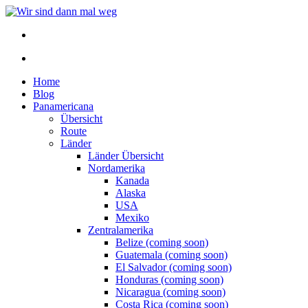
Home
Blog
Panamericana
Übersicht
Route
Länder
Länder Übersicht
Nordamerika
Kanada
Alaska
USA
Mexiko
Zentralamerika
Belize (coming soon)
Guatemala (coming soon)
El Salvador (coming soon)
Honduras (coming soon)
Nicaragua (coming soon)
Costa Rica (coming soon)