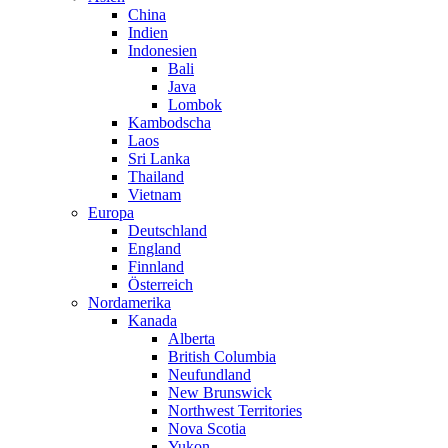
China
Indien
Indonesien
Bali
Java
Lombok
Kambodscha
Laos
Sri Lanka
Thailand
Vietnam
Europa
Deutschland
England
Finnland
Österreich
Nordamerika
Kanada
Alberta
British Columbia
Neufundland
New Brunswick
Northwest Territories
Nova Scotia
Yukon