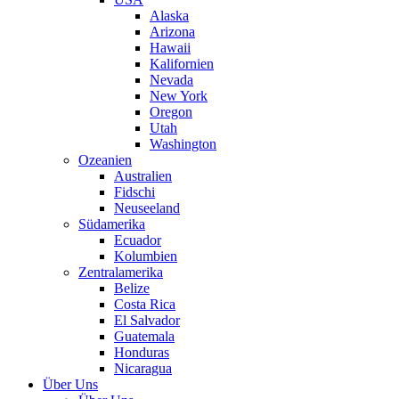
Alaska
Arizona
Hawaii
Kalifornien
Nevada
New York
Oregon
Utah
Washington
Ozeanien
Australien
Fidschi
Neuseeland
Südamerika
Ecuador
Kolumbien
Zentralamerika
Belize
Costa Rica
El Salvador
Guatemala
Honduras
Nicaragua
Über Uns