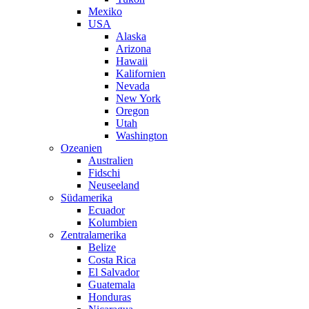
Mexiko
USA
Alaska
Arizona
Hawaii
Kalifornien
Nevada
New York
Oregon
Utah
Washington
Ozeanien
Australien
Fidschi
Neuseeland
Südamerika
Ecuador
Kolumbien
Zentralamerika
Belize
Costa Rica
El Salvador
Guatemala
Honduras