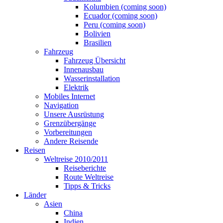
Kolumbien (coming soon)
Ecuador (coming soon)
Peru (coming soon)
Bolivien
Brasilien
Fahrzeug
Fahrzeug Übersicht
Innenausbau
Wasserinstallation
Elektrik
Mobiles Internet
Navigation
Unsere Ausrüstung
Grenzübergänge
Vorbereitungen
Andere Reisende
Reisen
Weltreise 2010/2011
Reiseberichte
Route Weltreise
Tipps & Tricks
Länder
Asien
China
Indien