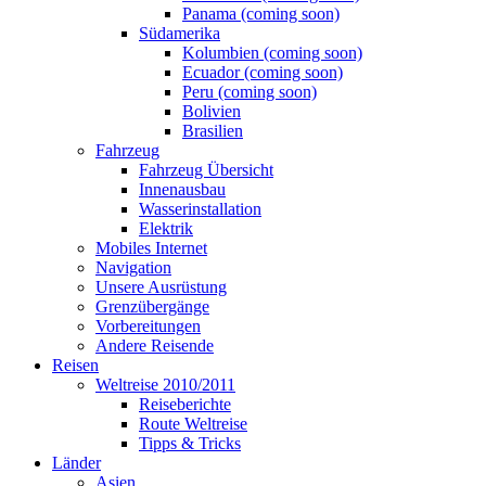
Panama (coming soon)
Südamerika
Kolumbien (coming soon)
Ecuador (coming soon)
Peru (coming soon)
Bolivien
Brasilien
Fahrzeug
Fahrzeug Übersicht
Innenausbau
Wasserinstallation
Elektrik
Mobiles Internet
Navigation
Unsere Ausrüstung
Grenzübergänge
Vorbereitungen
Andere Reisende
Reisen
Weltreise 2010/2011
Reiseberichte
Route Weltreise
Tipps & Tricks
Länder
Asien