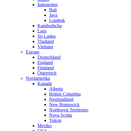
Indonesien
Bali
Java
Lombok
Kambodscha
Laos
Sri Lanka
Thailand
Vietnam
Europa
Deutschland
England
Finnland
Österreich
Nordamerika
Kanada
Alberta
British Columbia
Neufundland
New Brunswick
Northwest Territories
Nova Scotia
Yukon
Mexiko
USA