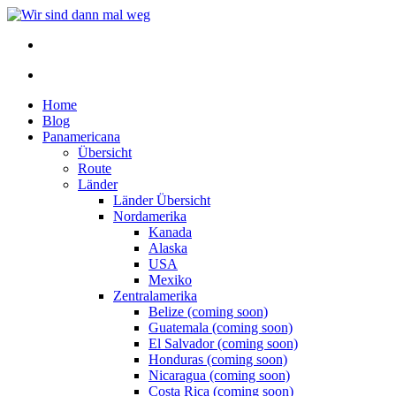
Home
Blog
Panamericana
Übersicht
Route
Länder
Länder Übersicht
Nordamerika
Kanada
Alaska
USA
Mexiko
Zentralamerika
Belize (coming soon)
Guatemala (coming soon)
El Salvador (coming soon)
Honduras (coming soon)
Nicaragua (coming soon)
Costa Rica (coming soon)