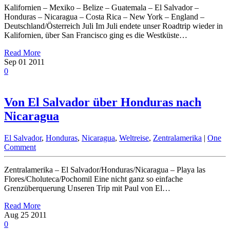
Kalifornien – Mexiko – Belize – Guatemala – El Salvador –
Honduras – Nicaragua – Costa Rica – New York – England –
Deutschland/Österreich Juli Im Juli endete unser Roadtrip wieder in
Kalifornien, über San Francisco ging es die Westküste…
Read More
Sep
01
2011
0
Von El Salvador über Honduras nach
Nicaragua
El Salvador
,
Honduras
,
Nicaragua
,
Weltreise
,
Zentralamerika
|
One
Comment
Zentralamerika – El Salvador/Honduras/Nicaragua – Playa las
Flores/Choluteca/Pochomil Eine nicht ganz so einfache
Grenzüberquerung Unseren Trip mit Paul von El…
Read More
Aug
25
2011
0