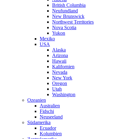
British Columbia
Neufundland
New Brunswick
Northwest Territories
Nova Scotia
Yukon
Mexiko
USA
Alaska
Arizona
Hawaii
Kalifornien
Nevada
New York
Oregon
Utah
Washington
Ozeanien
Australien
Fidschi
Neuseeland
Südamerika
Ecuador
Kolumbien