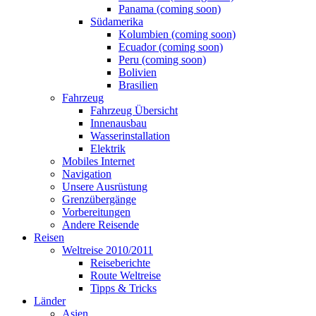
Panama (coming soon)
Südamerika
Kolumbien (coming soon)
Ecuador (coming soon)
Peru (coming soon)
Bolivien
Brasilien
Fahrzeug
Fahrzeug Übersicht
Innenausbau
Wasserinstallation
Elektrik
Mobiles Internet
Navigation
Unsere Ausrüstung
Grenzübergänge
Vorbereitungen
Andere Reisende
Reisen
Weltreise 2010/2011
Reiseberichte
Route Weltreise
Tipps & Tricks
Länder
Asien