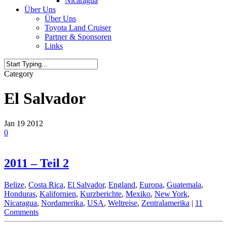
Nicaragua
Über Uns
Über Uns
Toyota Land Cruiser
Partner & Sponsoren
Links
Category
El Salvador
Jan
19
2012
0
2011 – Teil 2
Belize
,
Costa Rica
,
El Salvador
,
England
,
Europa
,
Guatemala
,
Honduras
,
Kalifornien
,
Kurzberichte
,
Mexiko
,
New York
,
Nicaragua
,
Nordamerika
,
USA
,
Weltreise
,
Zentralamerika
|
11
Comments