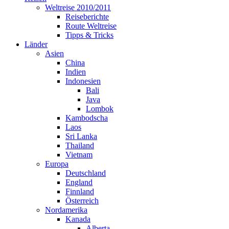
Weltreise 2010/2011
Reiseberichte
Route Weltreise
Tipps & Tricks
Länder
Asien
China
Indien
Indonesien
Bali
Java
Lombok
Kambodscha
Laos
Sri Lanka
Thailand
Vietnam
Europa
Deutschland
England
Finnland
Österreich
Nordamerika
Kanada
Alberta