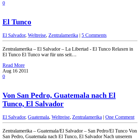
0
El Tunco
El Salvador
,
Weltreise
,
Zentralamerika
|
5 Comments
Zentralamerika – El Salvador – La Libertad - El Tunco Relaxen in
El Tunco El Tunco war für uns seit…
Read More
Aug
16
2011
0
Von San Pedro, Guatemala nach El
Tunco, El Salvador
El Salvador
,
Guatemala
,
Weltreise
,
Zentralamerika
|
One Comment
Zentralamerika – Guatemala/El Salvador – San Pedro/El Tunco Von
San Pedro, Guatemala nach El Tunco, El Salvador Nach unserem