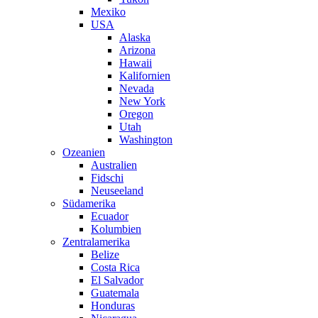
Mexiko
USA
Alaska
Arizona
Hawaii
Kalifornien
Nevada
New York
Oregon
Utah
Washington
Ozeanien
Australien
Fidschi
Neuseeland
Südamerika
Ecuador
Kolumbien
Zentralamerika
Belize
Costa Rica
El Salvador
Guatemala
Honduras