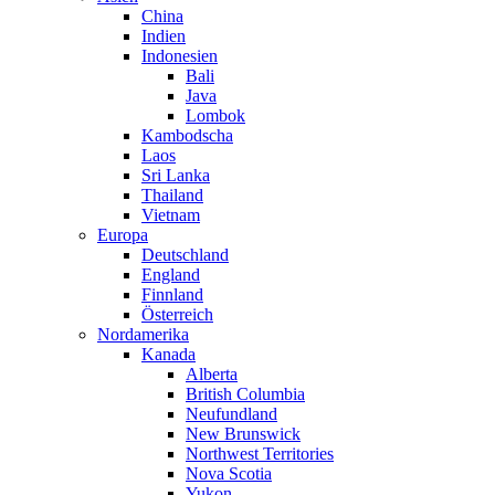
China
Indien
Indonesien
Bali
Java
Lombok
Kambodscha
Laos
Sri Lanka
Thailand
Vietnam
Europa
Deutschland
England
Finnland
Österreich
Nordamerika
Kanada
Alberta
British Columbia
Neufundland
New Brunswick
Northwest Territories
Nova Scotia
Yukon