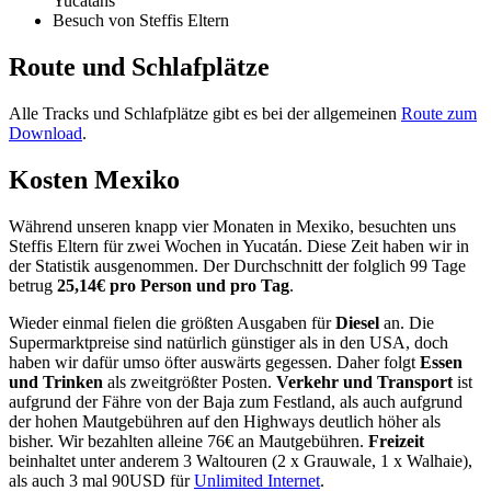
Yucatáns
Besuch von Steffis Eltern
Route und Schlafplätze
Alle Tracks und Schlafplätze gibt es bei der allgemeinen
Route zum
Download
.
Kosten Mexiko
Während unseren knapp vier Monaten in Mexiko, besuchten uns
Steffis Eltern für zwei Wochen in Yucatán. Diese Zeit haben wir in
der Statistik ausgenommen. Der Durchschnitt der folglich 99 Tage
betrug
25,14€ pro Person und pro Tag
.
Wieder einmal fielen die größten Ausgaben für
Diesel
an. Die
Supermarktpreise sind natürlich günstiger als in den USA, doch
haben wir dafür umso öfter auswärts gegessen. Daher folgt
Essen
und Trinken
als zweitgrößter Posten.
Verkehr und Transport
ist
aufgrund der Fähre von der Baja zum Festland, als auch aufgrund
der hohen Mautgebühren auf den Highways deutlich höher als
bisher. Wir bezahlten alleine 76€ an Mautgebühren.
Freizeit
beinhaltet unter anderem 3 Waltouren (2 x Grauwale, 1 x Walhaie),
als auch 3 mal 90USD für
Unlimited Internet
.