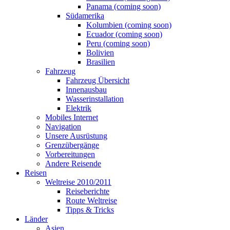
Panama (coming soon)
Südamerika
Kolumbien (coming soon)
Ecuador (coming soon)
Peru (coming soon)
Bolivien
Brasilien
Fahrzeug
Fahrzeug Übersicht
Innenausbau
Wasserinstallation
Elektrik
Mobiles Internet
Navigation
Unsere Ausrüstung
Grenzübergänge
Vorbereitungen
Andere Reisende
Reisen
Weltreise 2010/2011
Reiseberichte
Route Weltreise
Tipps & Tricks
Länder
Asien