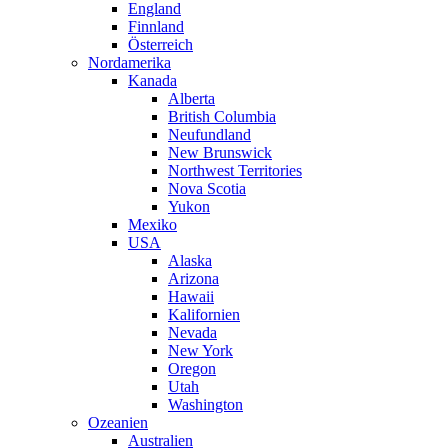
England
Finnland
Österreich
Nordamerika
Kanada
Alberta
British Columbia
Neufundland
New Brunswick
Northwest Territories
Nova Scotia
Yukon
Mexiko
USA
Alaska
Arizona
Hawaii
Kalifornien
Nevada
New York
Oregon
Utah
Washington
Ozeanien
Australien