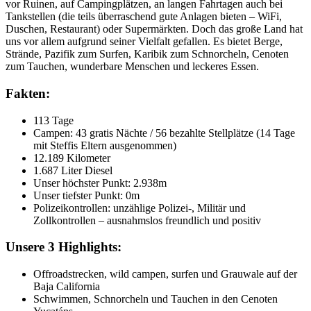
vor Ruinen, auf Campingplätzen, an langen Fahrtagen auch bei
Tankstellen (die teils überraschend gute Anlagen bieten – WiFi,
Duschen, Restaurant) oder Supermärkten. Doch das große Land hat
uns vor allem aufgrund seiner Vielfalt gefallen. Es bietet Berge,
Strände, Pazifik zum Surfen, Karibik zum Schnorcheln, Cenoten
zum Tauchen, wunderbare Menschen und leckeres Essen.
Fakten:
113 Tage
Campen: 43 gratis Nächte / 56 bezahlte Stellplätze (14 Tage
mit Steffis Eltern ausgenommen)
12.189 Kilometer
1.687 Liter Diesel
Unser höchster Punkt: 2.938m
Unser tiefster Punkt: 0m
Polizeikontrollen: unzählige Polizei-, Militär und
Zollkontrollen – ausnahmslos freundlich und positiv
Unsere 3 Highlights:
Offroadstrecken, wild campen, surfen und Grauwale auf der
Baja California
Schwimmen, Schnorcheln und Tauchen in den Cenoten