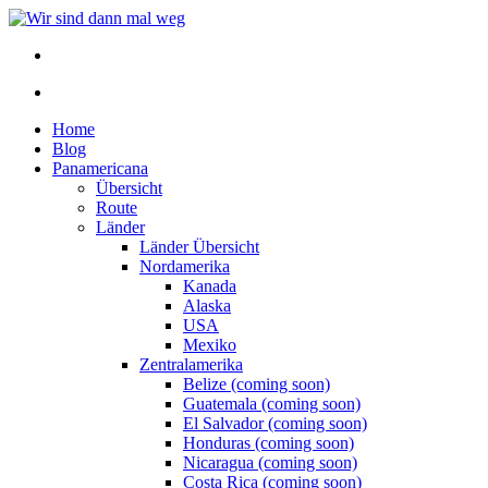
Home
Blog
Panamericana
Übersicht
Route
Länder
Länder Übersicht
Nordamerika
Kanada
Alaska
USA
Mexiko
Zentralamerika
Belize (coming soon)
Guatemala (coming soon)
El Salvador (coming soon)
Honduras (coming soon)
Nicaragua (coming soon)
Costa Rica (coming soon)