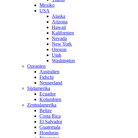
Mexiko
USA
Alaska
Arizona
Hawaii
Kalifornien
Nevada
New York
Oregon
Utah
Washington
Ozeanien
Australien
Fidschi
Neuseeland
Südamerika
Ecuador
Kolumbien
Zentralamerika
Belize
Costa Rica
El Salvador
Guatemala
Honduras