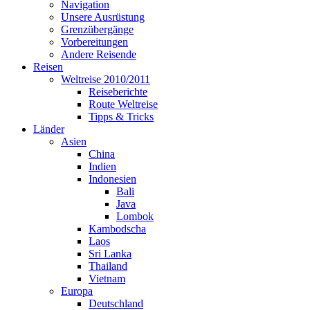
Navigation
Unsere Ausrüstung
Grenzübergänge
Vorbereitungen
Andere Reisende
Reisen
Weltreise 2010/2011
Reiseberichte
Route Weltreise
Tipps & Tricks
Länder
Asien
China
Indien
Indonesien
Bali
Java
Lombok
Kambodscha
Laos
Sri Lanka
Thailand
Vietnam
Europa
Deutschland