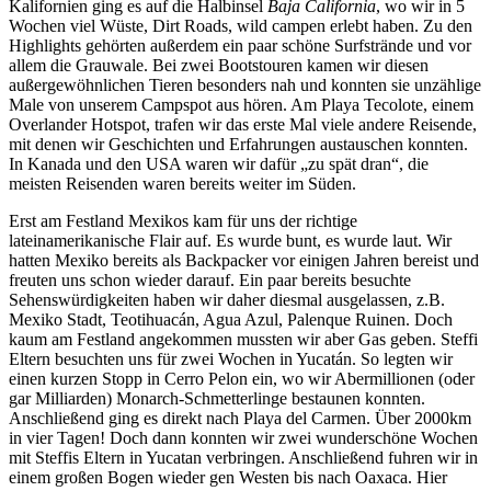
Kalifornien ging es auf die Halbinsel
Baja California
, wo wir in 5
Wochen viel Wüste, Dirt Roads, wild campen erlebt haben. Zu den
Highlights gehörten außerdem ein paar schöne Surfstrände und vor
allem die Grauwale. Bei zwei Bootstouren kamen wir diesen
außergewöhnlichen Tieren besonders nah und konnten sie unzählige
Male von unserem Campspot aus hören. Am Playa Tecolote, einem
Overlander Hotspot, trafen wir das erste Mal viele andere Reisende,
mit denen wir Geschichten und Erfahrungen austauschen konnten.
In Kanada und den USA waren wir dafür „zu spät dran“, die
meisten Reisenden waren bereits weiter im Süden.
Erst am Festland Mexikos kam für uns der richtige
lateinamerikanische Flair auf. Es wurde bunt, es wurde laut. Wir
hatten Mexiko bereits als Backpacker vor einigen Jahren bereist und
freuten uns schon wieder darauf. Ein paar bereits besuchte
Sehenswürdigkeiten haben wir daher diesmal ausgelassen, z.B.
Mexiko Stadt, Teotihuacán, Agua Azul, Palenque Ruinen. Doch
kaum am Festland angekommen mussten wir aber Gas geben. Steffi
Eltern besuchten uns für zwei Wochen in Yucatán. So legten wir
einen kurzen Stopp in Cerro Pelon ein, wo wir Abermillionen (oder
gar Milliarden) Monarch-Schmetterlinge bestaunen konnten.
Anschließend ging es direkt nach Playa del Carmen. Über 2000km
in vier Tagen! Doch dann konnten wir zwei wunderschöne Wochen
mit Steffis Eltern in Yucatan verbringen. Anschließend fuhren wir in
einem großen Bogen wieder gen Westen bis nach Oaxaca. Hier