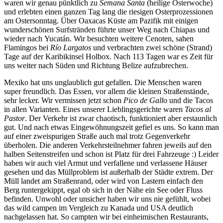
waren wir genau pünktlich zu
Semana Santa
(heilige Osterwoche)
und erlebten einen ganzen Tag lang die riesigen Osterprozessionen
am Ostersonntag. Über Oaxacas Küste am Pazifik mit einigen
wunderschönen Surfstränden führte unser Weg nach Chiapas und
wieder nach Yucatán. Wir besuchten weitere Cenoten, sahen
Flamingos bei
Río Largatos
und verbrachten zwei schöne (Strand)
Tage auf der Karibikinsel Holbox. Nach 113 Tagen war es Zeit für
uns weiter nach Süden und Richtung Belize aufzubrechen.
Mexiko hat uns unglaublich gut gefallen. Die Menschen waren
super freundlich. Das Essen, vor allem die kleinen Straßenstände,
sehr lecker. Wir vermissen jetzt schon
Pico de Gallo
und die Tacos
in allen Varianten. Eines unserer Lieblingsgerichte waren
Tacos al
Pastor
. Der Verkehr ist zwar chaotisch, funktioniert aber erstaunlich
gut. Und nach etwas Eingewöhnungszeit gefiel es uns. So kann man
auf einer zweispurigen Straße auch mal trotz Gegenverkehr
überholen. Die anderen Verkehrsteilnehmer fahren jeweils auf den
halben Seitenstreifen und schon ist Platz für drei Fahrzeuge :) Leider
haben wir auch viel Armut und verfallene und verlassene Häuser
gesehen und das Müllproblem ist außerhalb der Städte extrem. Der
Müll landet am Straßenrand, oder wird von Lastern einfach den
Berg runtergekippt, egal ob sich in der Nähe ein See oder Fluss
befinden. Unwohl oder unsicher haben wir uns nie gefühlt, wobei
das wild campen im Vergleich zu Kanada und USA deutlich
nachgelassen hat. So campten wir bei einheimischen Restaurants,