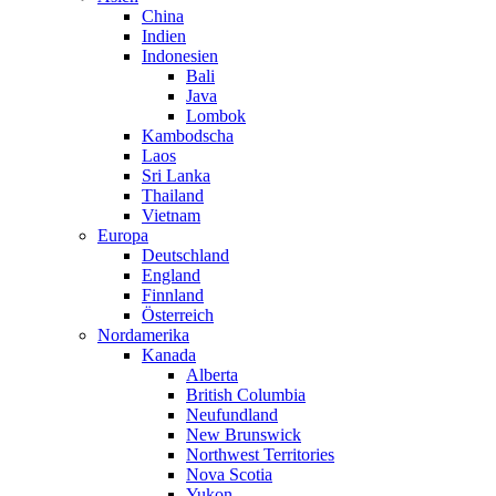
China
Indien
Indonesien
Bali
Java
Lombok
Kambodscha
Laos
Sri Lanka
Thailand
Vietnam
Europa
Deutschland
England
Finnland
Österreich
Nordamerika
Kanada
Alberta
British Columbia
Neufundland
New Brunswick
Northwest Territories
Nova Scotia
Yukon