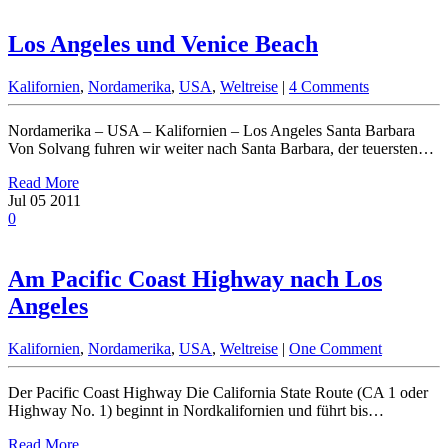
Los Angeles und Venice Beach
Kalifornien
,
Nordamerika
,
USA
,
Weltreise
|
4 Comments
Nordamerika – USA – Kalifornien – Los Angeles Santa Barbara
Von Solvang fuhren wir weiter nach Santa Barbara, der teuersten…
Read More
Jul
05
2011
0
Am Pacific Coast Highway nach Los
Angeles
Kalifornien
,
Nordamerika
,
USA
,
Weltreise
|
One Comment
Der Pacific Coast Highway Die California State Route (CA 1 oder
Highway No. 1) beginnt in Nordkalifornien und führt bis…
Read More