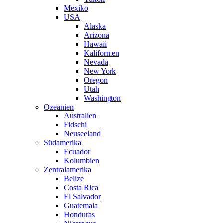
Mexiko
USA
Alaska
Arizona
Hawaii
Kalifornien
Nevada
New York
Oregon
Utah
Washington
Ozeanien
Australien
Fidschi
Neuseeland
Südamerika
Ecuador
Kolumbien
Zentralamerika
Belize
Costa Rica
El Salvador
Guatemala
Honduras