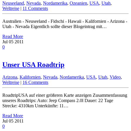
Neuseeland
,
Nevada
,
Nordamerika
,
Ozeanien
,
USA
,
Utah
,
Weltreise
|
11 Comments
Australien - Neuseeland - Fidschi - Hawaii - Kalifornien - Arizona -
Utah - Nevada Eigentlich sollte dieser Blogeintrag mit…
Read More
Jul
05
2011
0
Unser USA Roadtrip
Arizona
,
Kalifornien
,
Nevada
,
Nordamerika
,
USA
,
Utah
,
Video
,
Weltreise
|
16 Comments
RoadtripUSA auf einer größeren Karte anzeigen Zusammenfassung
unseres Roadtrips: Auto: Jeep Compass 2.0l Dauer: 22 Tage
Strecke: 4310km Unterkünfte: 11…
Read More
Jul
05
2011
0