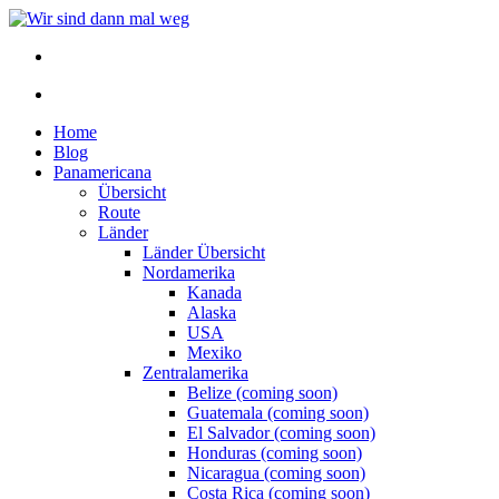
Home
Blog
Panamericana
Übersicht
Route
Länder
Länder Übersicht
Nordamerika
Kanada
Alaska
USA
Mexiko
Zentralamerika
Belize (coming soon)
Guatemala (coming soon)
El Salvador (coming soon)
Honduras (coming soon)
Nicaragua (coming soon)
Costa Rica (coming soon)