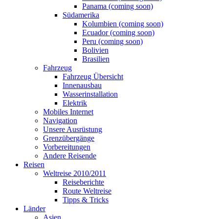
Panama (coming soon)
Südamerika
Kolumbien (coming soon)
Ecuador (coming soon)
Peru (coming soon)
Bolivien
Brasilien
Fahrzeug
Fahrzeug Übersicht
Innenausbau
Wasserinstallation
Elektrik
Mobiles Internet
Navigation
Unsere Ausrüstung
Grenzübergänge
Vorbereitungen
Andere Reisende
Reisen
Weltreise 2010/2011
Reiseberichte
Route Weltreise
Tipps & Tricks
Länder
Asien