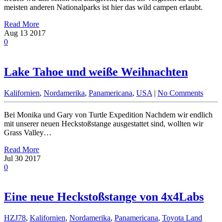
meisten anderen Nationalparks ist hier das wild campen erlaubt.
Read More
Aug
13
2017
0
Lake Tahoe und weiße Weihnachten
Kalifornien
,
Nordamerika
,
Panamericana
,
USA
|
No Comments
Bei Monika und Gary von Turtle Expedition Nachdem wir endlich
mit unserer neuen Heckstoßstange ausgestattet sind, wollten wir
Grass Valley…
Read More
Jul
30
2017
0
Eine neue Heckstoßstange von 4x4Labs
HZJ78
,
Kalifornien
,
Nordamerika
,
Panamericana
,
Toyota Land