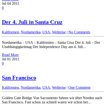
Jul
04
2011
0
Der 4. Juli in Santa Cruz
Kalifornien
,
Nordamerika
,
USA
,
Weltreise
|
No Comments
Nordamerika – USA – Kalifornien – Santa Cruz Der 4. Juli – Der
Unabhängigkeitstag Der Independence Day am 4. Juli…
Read More
Jul
01
2011
0
San Francisco
Kalifornien
,
Nordamerika
,
USA
,
Weltreise
|
One Comment
Golden Gate Bridge Von Sacramento fuhren wir über Norden nach
San Francisco. Fast schon zu schnell waren wir schon bei…