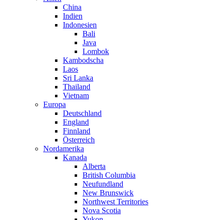
China
Indien
Indonesien
Bali
Java
Lombok
Kambodscha
Laos
Sri Lanka
Thailand
Vietnam
Europa
Deutschland
England
Finnland
Österreich
Nordamerika
Kanada
Alberta
British Columbia
Neufundland
New Brunswick
Northwest Territories
Nova Scotia
Yukon