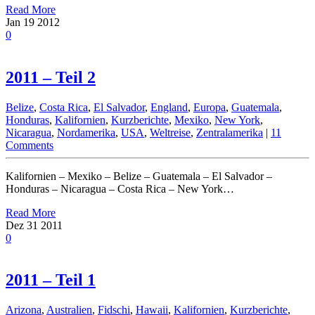
Read More
Jan
19
2012
0
2011 – Teil 2
Belize
,
Costa Rica
,
El Salvador
,
England
,
Europa
,
Guatemala
,
Honduras
,
Kalifornien
,
Kurzberichte
,
Mexiko
,
New York
,
Nicaragua
,
Nordamerika
,
USA
,
Weltreise
,
Zentralamerika
|
11
Comments
Kalifornien – Mexiko – Belize – Guatemala – El Salvador –
Honduras – Nicaragua – Costa Rica – New York…
Read More
Dez
31
2011
0
2011 – Teil 1
Arizona
,
Australien
,
Fidschi
,
Hawaii
,
Kalifornien
,
Kurzberichte
,