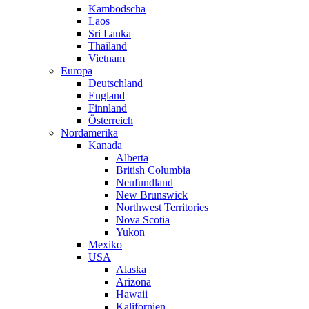
Kambodscha
Laos
Sri Lanka
Thailand
Vietnam
Europa
Deutschland
England
Finnland
Österreich
Nordamerika
Kanada
Alberta
British Columbia
Neufundland
New Brunswick
Northwest Territories
Nova Scotia
Yukon
Mexiko
USA
Alaska
Arizona
Hawaii
Kalifornien