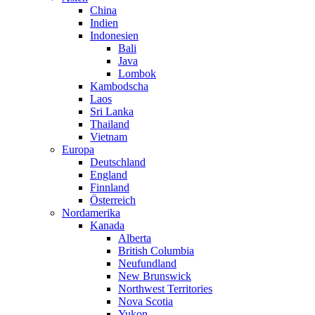
China
Indien
Indonesien
Bali
Java
Lombok
Kambodscha
Laos
Sri Lanka
Thailand
Vietnam
Europa
Deutschland
England
Finnland
Österreich
Nordamerika
Kanada
Alberta
British Columbia
Neufundland
New Brunswick
Northwest Territories
Nova Scotia
Yukon