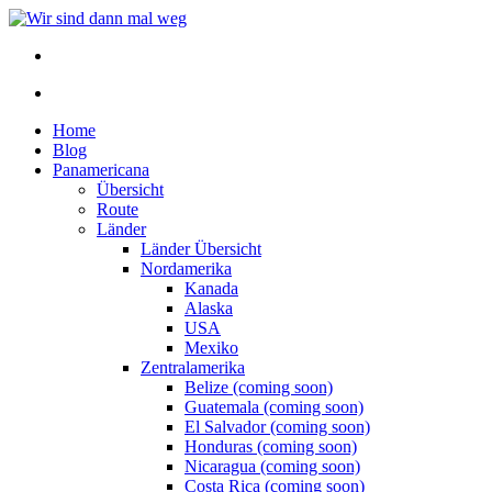
Home
Blog
Panamericana
Übersicht
Route
Länder
Länder Übersicht
Nordamerika
Kanada
Alaska
USA
Mexiko
Zentralamerika
Belize (coming soon)
Guatemala (coming soon)
El Salvador (coming soon)
Honduras (coming soon)
Nicaragua (coming soon)
Costa Rica (coming soon)