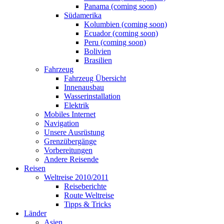
Panama (coming soon)
Südamerika
Kolumbien (coming soon)
Ecuador (coming soon)
Peru (coming soon)
Bolivien
Brasilien
Fahrzeug
Fahrzeug Übersicht
Innenausbau
Wasserinstallation
Elektrik
Mobiles Internet
Navigation
Unsere Ausrüstung
Grenzübergänge
Vorbereitungen
Andere Reisende
Reisen
Weltreise 2010/2011
Reiseberichte
Route Weltreise
Tipps & Tricks
Länder
Asien