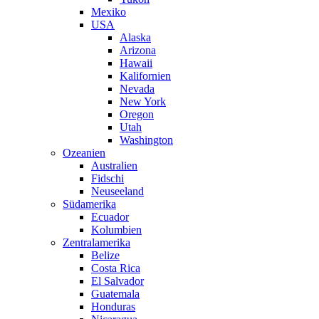
Mexiko
USA
Alaska
Arizona
Hawaii
Kalifornien
Nevada
New York
Oregon
Utah
Washington
Ozeanien
Australien
Fidschi
Neuseeland
Südamerika
Ecuador
Kolumbien
Zentralamerika
Belize
Costa Rica
El Salvador
Guatemala
Honduras