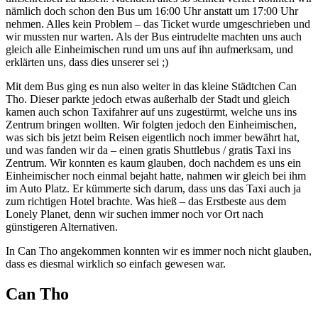
nämlich doch schon den Bus um 16:00 Uhr anstatt um 17:00 Uhr
nehmen. Alles kein Problem – das Ticket wurde umgeschrieben und
wir mussten nur warten. Als der Bus eintrudelte machten uns auch
gleich alle Einheimischen rund um uns auf ihn aufmerksam, und
erklärten uns, dass dies unserer sei ;)
Mit dem Bus ging es nun also weiter in das kleine Städtchen Can
Tho. Dieser parkte jedoch etwas außerhalb der Stadt und gleich
kamen auch schon Taxifahrer auf uns zugestürmt, welche uns ins
Zentrum bringen wollten. Wir folgten jedoch den Einheimischen,
was sich bis jetzt beim Reisen eigentlich noch immer bewährt hat,
und was fanden wir da – einen gratis Shuttlebus / gratis Taxi ins
Zentrum. Wir konnten es kaum glauben, doch nachdem es uns ein
Einheimischer noch einmal bejaht hatte, nahmen wir gleich bei ihm
im Auto Platz. Er kümmerte sich darum, dass uns das Taxi auch ja
zum richtigen Hotel brachte. Was hieß – das Erstbeste aus dem
Lonely Planet, denn wir suchen immer noch vor Ort nach
günstigeren Alternativen.
In Can Tho angekommen konnten wir es immer noch nicht glauben,
dass es diesmal wirklich so einfach gewesen war.
Can Tho