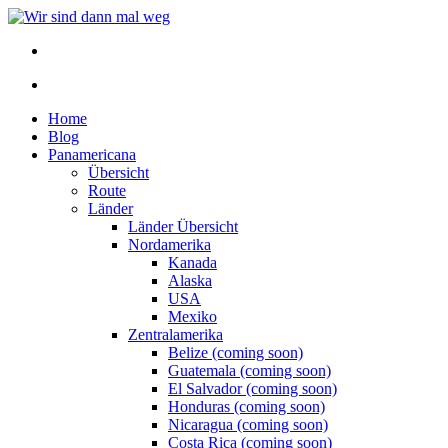
Home
Blog
Panamericana
Übersicht
Route
Länder
Länder Übersicht
Nordamerika
Kanada
Alaska
USA
Mexiko
Zentralamerika
Belize (coming soon)
Guatemala (coming soon)
El Salvador (coming soon)
Honduras (coming soon)
Nicaragua (coming soon)
Costa Rica (coming soon)