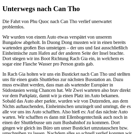
Unterwegs nach Can Tho
Die Fahrt von Phu Quoc nach Can Tho verlief unerwartet
problemlos.
Wir wurden von einem Auto etwas verspätet von unserem
Bungalow abgeholt. In Duong Dong mussten wir in einen bereits
wartenden großen Bus umsteigen – der uns und fast ausschließlich
Einheimische zum Hafen auf der anderen Seite der Insel brachte.
Dort stiegen wir ins Boot Richtung Rach Gia ein, in welchem es
sogar eine Flasche Wasser pro Person gratis gab.
In Rach Gia holten wir uns ein Busticket nach Can Tho und stellten
uns für einen gratis Shuttlebus zur nächsten Busstation an. Dazu
muss erwähnt werden, dass man als wartender Europäer in
Südostasien wenig Chancen hat. Wir Zwei warteten also brav direkt
vor dem Parkplatz, damit wir ja einen Platz im Auto bekamen.
Sobald das Auto aber parkte, wurden wir von Dutzenden, aus dem
Nichts auftauchenden, Einheimischen umzingelt und umringt, die es
alle vor uns ins Auto schafften. Also hieß es: Auf das nächste Auto
warten. Wir schafften es dann mit Ellenbogentechnik auch noch in
einen der Shuttlebusse um zum Busbahnhof zu kommen. Dort
gingen wir gleich ins Büro um unser Busticket umzutauschen bzw.
umschreiben zu lassen. Nachdem alles so schnell verlief konnten wir