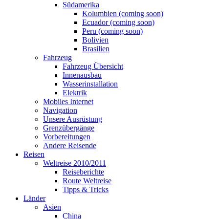
Südamerika
Kolumbien (coming soon)
Ecuador (coming soon)
Peru (coming soon)
Bolivien
Brasilien
Fahrzeug
Fahrzeug Übersicht
Innenausbau
Wasserinstallation
Elektrik
Mobiles Internet
Navigation
Unsere Ausrüstung
Grenzübergänge
Vorbereitungen
Andere Reisende
Reisen
Weltreise 2010/2011
Reiseberichte
Route Weltreise
Tipps & Tricks
Länder
Asien
China