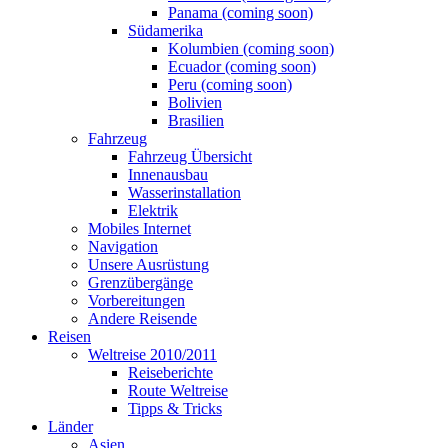
Panama (coming soon)
Südamerika
Kolumbien (coming soon)
Ecuador (coming soon)
Peru (coming soon)
Bolivien
Brasilien
Fahrzeug
Fahrzeug Übersicht
Innenausbau
Wasserinstallation
Elektrik
Mobiles Internet
Navigation
Unsere Ausrüstung
Grenzübergänge
Vorbereitungen
Andere Reisende
Reisen
Weltreise 2010/2011
Reiseberichte
Route Weltreise
Tipps & Tricks
Länder
Asien