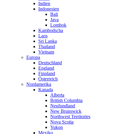
Indien
Indonesien
Bali
Java
Lombok
Kambodscha
Laos
Sri Lanka
Thailand
Vietnam
Europa
Deutschland
England
Finnland
Österreich
Nordamerika
Kanada
Alberta
British Columbia
Neufundland
New Brunswick
Northwest Territories
Nova Scotia
Yukon
Mexiko