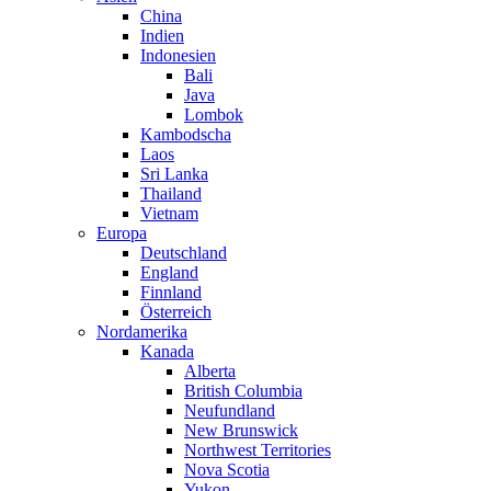
China
Indien
Indonesien
Bali
Java
Lombok
Kambodscha
Laos
Sri Lanka
Thailand
Vietnam
Europa
Deutschland
England
Finnland
Österreich
Nordamerika
Kanada
Alberta
British Columbia
Neufundland
New Brunswick
Northwest Territories
Nova Scotia
Yukon