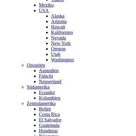
Mexiko
USA
Alaska
Arizona
Hawaii
Kalifornien
Nevada
New York
Oregon
Utah
Washington
Ozeanien
Australien
Fidschi
Neuseeland
Südamerika
Ecuador
Kolumbien
Zentralamerika
Belize
Costa Rica
El Salvador
Guatemala
Honduras