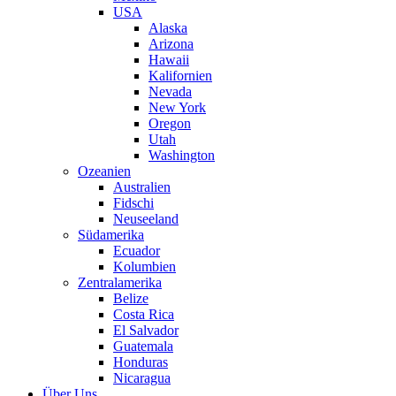
USA
Alaska
Arizona
Hawaii
Kalifornien
Nevada
New York
Oregon
Utah
Washington
Ozeanien
Australien
Fidschi
Neuseeland
Südamerika
Ecuador
Kolumbien
Zentralamerika
Belize
Costa Rica
El Salvador
Guatemala
Honduras
Nicaragua
Über Uns