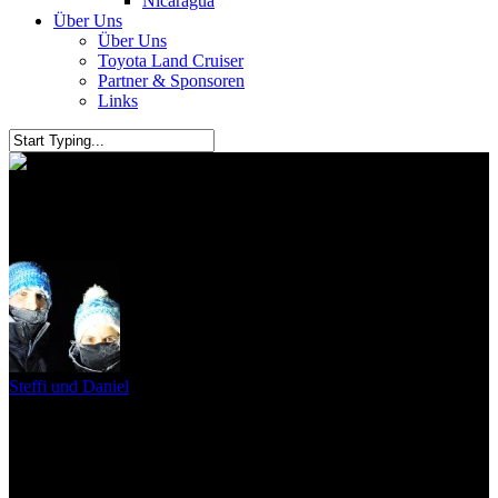
Nicaragua
Über Uns
Über Uns
Toyota Land Cruiser
Partner & Sponsoren
Links
Ab ins Mekong Delta
Steffi und Daniel
12. Mai 2010