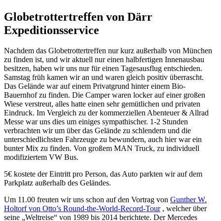
Globetrottertreffen von Därr
Expeditionsservice
Nachdem das Globetrottertreffen nur kurz außerhalb von München
zu finden ist, und wir aktuell nur einen halbfertigen Innenausbau
besitzen, haben wir uns nur für einen Tagesausflug entschieden.
Samstag früh kamen wir an und waren gleich positiv überrascht.
Das Gelände war auf einem Privatgrund hinter einem Bio-
Bauernhof zu finden. Die Camper waren locker auf einer großen
Wiese verstreut, alles hatte einen sehr gemütlichen und privaten
Eindruck. Im Vergleich zu der kommerziellen Abenteuer & Allrad
Messe war uns dies um einiges sympathischer. 1-2 Stunden
verbrachten wir um über das Gelände zu schlendern und die
unterschiedlichsten Fahrzeuge zu bewundern, auch hier war ein
bunter Mix zu finden. Von großem MAN Truck, zu individuell
modifiziertem VW Bus.
5€ kostete der Eintritt pro Person, das Auto parkten wir auf dem
Parkplatz außerhalb des Geländes.
Um 11.00 freuten wir uns schon auf den Vortrag von
Gunther W.
Holtorf von Otto’s Round-the-World-Record-Tour
, welcher über
seine „Weltreise“ von 1989 bis 2014 berichtete. Der Mercedes