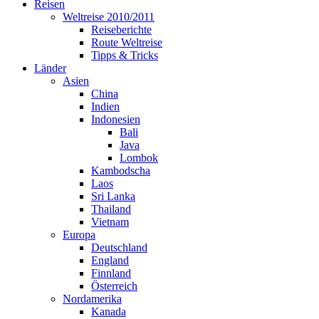
Reisen
Weltreise 2010/2011
Reiseberichte
Route Weltreise
Tipps & Tricks
Länder
Asien
China
Indien
Indonesien
Bali
Java
Lombok
Kambodscha
Laos
Sri Lanka
Thailand
Vietnam
Europa
Deutschland
England
Finnland
Österreich
Nordamerika
Kanada