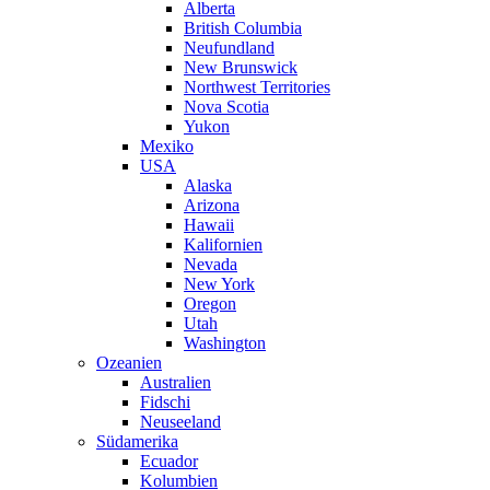
Alberta
British Columbia
Neufundland
New Brunswick
Northwest Territories
Nova Scotia
Yukon
Mexiko
USA
Alaska
Arizona
Hawaii
Kalifornien
Nevada
New York
Oregon
Utah
Washington
Ozeanien
Australien
Fidschi
Neuseeland
Südamerika
Ecuador
Kolumbien