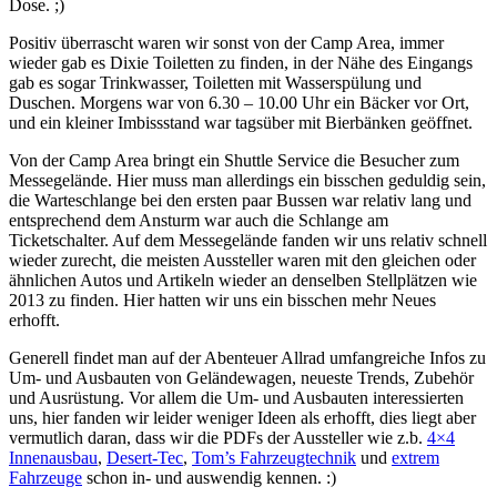
Dose. ;)
Positiv überrascht waren wir sonst von der Camp Area, immer
wieder gab es Dixie Toiletten zu finden, in der Nähe des Eingangs
gab es sogar Trinkwasser, Toiletten mit Wasserspülung und
Duschen. Morgens war von 6.30 – 10.00 Uhr ein Bäcker vor Ort,
und ein kleiner Imbissstand war tagsüber mit Bierbänken geöffnet.
Von der Camp Area bringt ein Shuttle Service die Besucher zum
Messegelände. Hier muss man allerdings ein bisschen geduldig sein,
die Warteschlange bei den ersten paar Bussen war relativ lang und
entsprechend dem Ansturm war auch die Schlange am
Ticketschalter. Auf dem Messegelände fanden wir uns relativ schnell
wieder zurecht, die meisten Aussteller waren mit den gleichen oder
ähnlichen Autos und Artikeln wieder an denselben Stellplätzen wie
2013 zu finden. Hier hatten wir uns ein bisschen mehr Neues
erhofft.
Generell findet man auf der Abenteuer Allrad umfangreiche Infos zu
Um- und Ausbauten von Geländewagen, neueste Trends, Zubehör
und Ausrüstung. Vor allem die Um- und Ausbauten interessierten
uns, hier fanden wir leider weniger Ideen als erhofft, dies liegt aber
vermutlich daran, dass wir die PDFs der Aussteller wie z.b.
4×4
Innenausbau
,
Desert-Tec
,
Tom’s Fahrzeugtechnik
und
extrem
Fahrzeuge
schon in- und auswendig kennen. :)