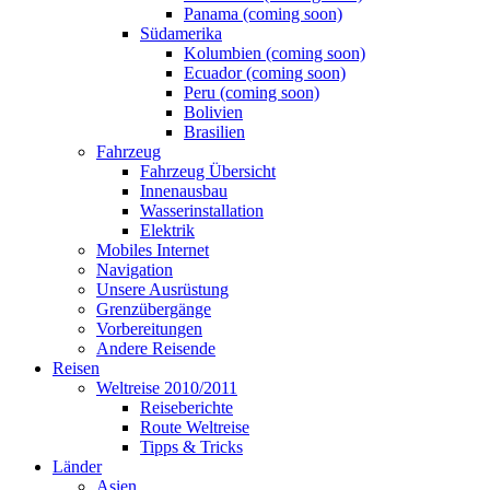
Panama (coming soon)
Südamerika
Kolumbien (coming soon)
Ecuador (coming soon)
Peru (coming soon)
Bolivien
Brasilien
Fahrzeug
Fahrzeug Übersicht
Innenausbau
Wasserinstallation
Elektrik
Mobiles Internet
Navigation
Unsere Ausrüstung
Grenzübergänge
Vorbereitungen
Andere Reisende
Reisen
Weltreise 2010/2011
Reiseberichte
Route Weltreise
Tipps & Tricks
Länder
Asien