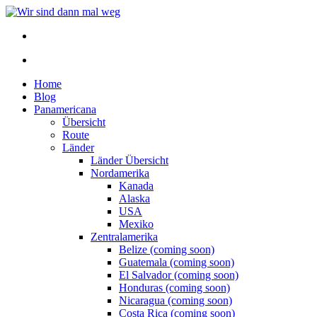
Home
Blog
Panamericana
Übersicht
Route
Länder
Länder Übersicht
Nordamerika
Kanada
Alaska
USA
Mexiko
Zentralamerika
Belize (coming soon)
Guatemala (coming soon)
El Salvador (coming soon)
Honduras (coming soon)
Nicaragua (coming soon)
Costa Rica (coming soon)