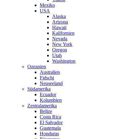
Mexiko
USA
Alaska
Arizona
Hawaii
Kalifornien
Nevada
New York
Oregon
Utah
Washington
Ozeanien
Australien
Fidschi
Neuseeland
Südamerika
Ecuador
Kolumbien
Zentralamerika
Belize
Costa Rica
El Salvador
Guatemala
Honduras