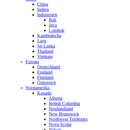
China
Indien
Indonesien
Bali
Java
Lombok
Kambodscha
Laos
Sri Lanka
Thailand
Vietnam
Europa
Deutschland
England
Finnland
Österreich
Nordamerika
Kanada
Alberta
British Columbia
Neufundland
New Brunswick
Northwest Territories
Nova Scotia
Yukon