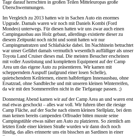
Tage darauf herrschten in großen Teilen Mitteleuropas große
Überschwemmungen.
Im Vergleich zu 2013 hatten wir in Sachen Auto ein enormes
Upgrade. Damals waren wir noch mit Daniels Kombi (Ford
Mondeo) unterwegs. Für diesen hatten wir uns zwar auch einen
Campingausbau aus Holz gebaut, allerdings existierte dieser zu
diesem Zeitpunkt noch nicht und somit hatten wir nur
Campingmatratzen und Schlafsäcke dabei. Im Nachhinein betrachtet
war unser Gefährt damals vermutlich wesentlich auffälliger als unser
Toyota Land Cruiser dieses mal. Die meisten Besucher erscheinen
mit voller Ausrüstung und komplettem Equipment auf der Camp
Area um das eigene Auto zu präsentieren. Wir kamen mit
schepperndem Auspuff (aufgrund einer losen Schelle),
quietschendem Keilriemen, einem halbfertigen Innenausbau, ohne
Ersatzrad, ohne Sandbleche und mit unseren kleinen Winterreifen,
da wir mit den Sommerreifen nicht in die Tiefgarage passen. ;)
Donnerstag Abend kamen wir auf der Camp Area an und waren erst
mal etwas geschockt – alles war voll. Wir fuhren über die riesige
Camp Fläche, auf der Suche nach einem kleinen Stellplatz, bei dem
man keinen bereits campenden Offroader bitten musste seine
Campingstühle etwas näher am Auto zu platzieren. So ziemlich am
letzten Ende einer kleinen Straße wurden wir dann doch noch
fündig, das alles erinnerte uns ein bisschen an Sardinen in einer