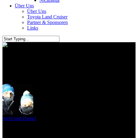
Nicaragua
Über Uns
Über Uns
Toyota Land Cruiser
Partner & Sponsoren
Links
Abenteuer & Allrad und
Globetrottertreffen von Därr
Steffi und Daniel
8. Juni 2015