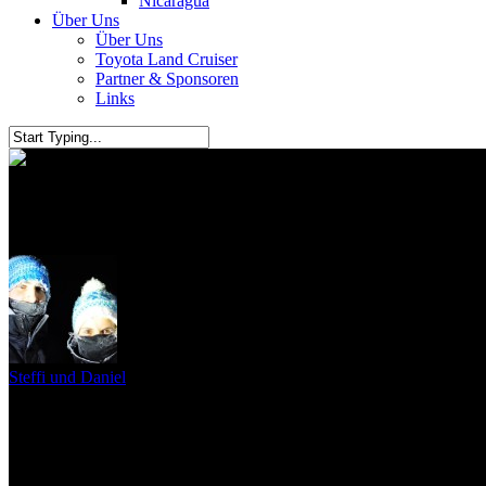
Nicaragua
Über Uns
Über Uns
Toyota Land Cruiser
Partner & Sponsoren
Links
Caye Caulker – „No shirt, no sh
Steffi und Daniel
5. August 2011