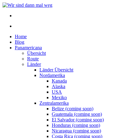
Home
Blog
Panamericana
Übersicht
Route
Länder
Länder Übersicht
Nordamerika
Kanada
Alaska
USA
Mexiko
Zentralamerika
Belize (coming soon)
Guatemala (coming soon)
El Salvador (coming soon)
Honduras (coming soon)
Nicaragua (coming soon)
Costa Rica (coming soon)