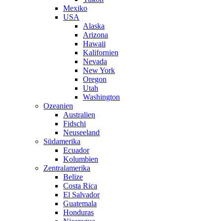
Mexiko
USA
Alaska
Arizona
Hawaii
Kalifornien
Nevada
New York
Oregon
Utah
Washington
Ozeanien
Australien
Fidschi
Neuseeland
Südamerika
Ecuador
Kolumbien
Zentralamerika
Belize
Costa Rica
El Salvador
Guatemala
Honduras