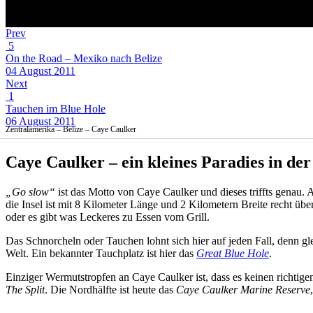
Prev
5
On the Road – Mexiko nach Belize
04 August 2011
Next
1
Tauchen im Blue Hole
06 August 2011
Zentralamerika – Belize – Caye Caulker
Caye Caulker – ein kleines Paradies in de
„Go slow“
ist das Motto von Caye Caulker und dieses triffts genau. A
die Insel ist mit 8 Kilometer Länge und 2 Kilometern Breite recht übe
oder es gibt was Leckeres zu Essen vom Grill.
Das Schnorcheln oder Tauchen lohnt sich hier auf jeden Fall, denn gl
Welt. Ein bekannter Tauchplatz ist hier das
Great Blue Hole
.
Einziger Wermutstropfen an Caye Caulker ist, dass es keinen richtige
The Split
. Die Nordhälfte ist heute das
Caye Caulker Marine Reserve