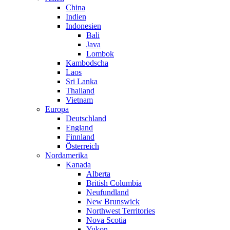
China
Indien
Indonesien
Bali
Java
Lombok
Kambodscha
Laos
Sri Lanka
Thailand
Vietnam
Europa
Deutschland
England
Finnland
Österreich
Nordamerika
Kanada
Alberta
British Columbia
Neufundland
New Brunswick
Northwest Territories
Nova Scotia
Yukon