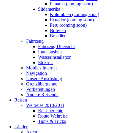
Panama (coming soon)
Südamerika
Kolumbien (coming soon)
Ecuador (coming soon)
Peru (coming soon)
Bolivien
Brasilien
Fahrzeug
Fahrzeug Übersicht
Innenausbau
Wasserinstallation
Elektrik
Mobiles Internet
Navigation
Unsere Ausrüstung
Grenzübergänge
Vorbereitungen
Andere Reisende
Reisen
Weltreise 2010/2011
Reiseberichte
Route Weltreise
Tipps & Tricks
Länder
Asien