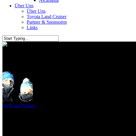
Nicaragua
Über Uns
Über Uns
Toyota Land Cruiser
Partner & Sponsoren
Links
Delfine hautnah
Steffi und Daniel
16. Oktober 2010