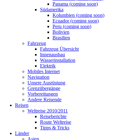
Panama (coming soon)
Südamerika
Kolumbien (coming soon)
Ecuador (coming soon)
Peru (coming soon)
Bolivien
Brasilien
Fahrzeug
Fahrzeug Übersicht
Innenausbau
Wasserinstallation
Elektrik
Mobiles Internet
Navigation
Unsere Ausrüstung
Grenzübergänge
Vorbereitungen
Andere Reisende
Reisen
Weltreise 2010/2011
Reiseberichte
Route Weltreise
Tipps & Tricks
Länder
Asien