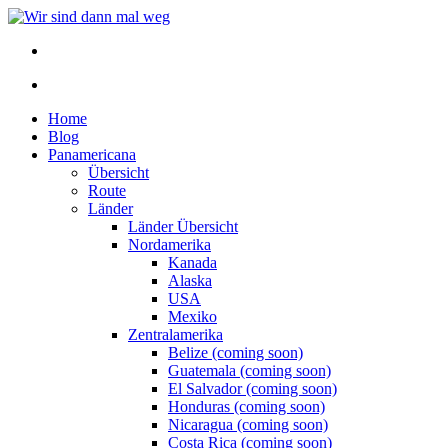
Home
Blog
Panamericana
Übersicht
Route
Länder
Länder Übersicht
Nordamerika
Kanada
Alaska
USA
Mexiko
Zentralamerika
Belize (coming soon)
Guatemala (coming soon)
El Salvador (coming soon)
Honduras (coming soon)
Nicaragua (coming soon)
Costa Rica (coming soon)