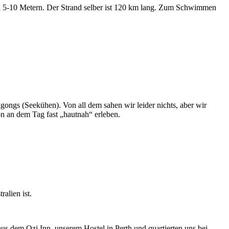
on 5-10 Metern. Der Strand selber ist 120 km lang. Zum Schwimmen
ongs (Seekühen). Von all dem sahen wir leider nichts, aber wir
on an dem Tag fast „hautnah“ erleben.
alien ist.
aus dem Ozi Inn, unserem Hostel in Perth und quartierten uns bei