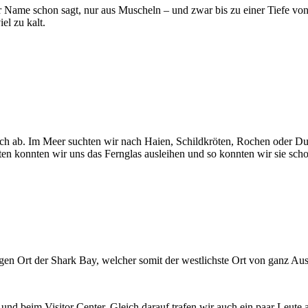
er Name schon sagt, nur aus Muscheln – und zwar bis zu einer Tiefe v
el zu kalt.
ch ab. Im Meer suchten wir nach Haien, Schildkröten, Rochen oder Dug
ten konnten wir uns das Fernglas ausleihen und so konnten wir sie sch
 Ort der Shark Bay, welcher somit der westlichste Ort von ganz Austr
und beim Visitor Center. Gleich darauf trafen wir auch ein paar Leute 