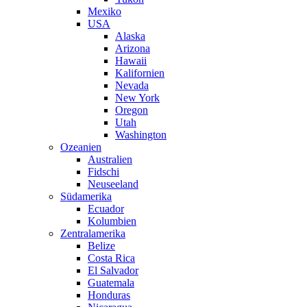
Mexiko
USA
Alaska
Arizona
Hawaii
Kalifornien
Nevada
New York
Oregon
Utah
Washington
Ozeanien
Australien
Fidschi
Neuseeland
Südamerika
Ecuador
Kolumbien
Zentralamerika
Belize
Costa Rica
El Salvador
Guatemala
Honduras