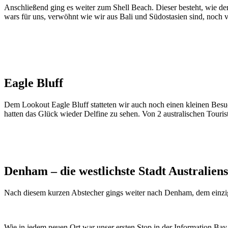
Anschließend ging es weiter zum Shell Beach. Dieser besteht, wie d
wars für uns, verwöhnt wie wir aus Bali und Südostasien sind, noch vi
Eagle Bluff
Dem Lookout Eagle Bluff statteten wir auch noch einen kleinen Besu
hatten das Glück wieder Delfine zu sehen. Von 2 australischen Touris
Denham – die westlichste Stadt Australiens
Nach diesem kurzen Abstecher gings weiter nach Denham, dem einzigen
Wie in jedem neuen Ort war unser ersten Stop in der Information Bay 