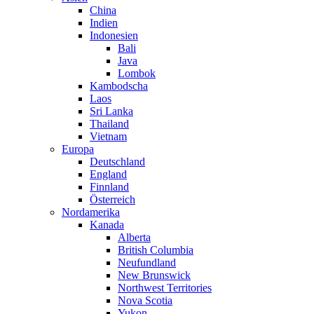
China
Indien
Indonesien
Bali
Java
Lombok
Kambodscha
Laos
Sri Lanka
Thailand
Vietnam
Europa
Deutschland
England
Finnland
Österreich
Nordamerika
Kanada
Alberta
British Columbia
Neufundland
New Brunswick
Northwest Territories
Nova Scotia
Yukon