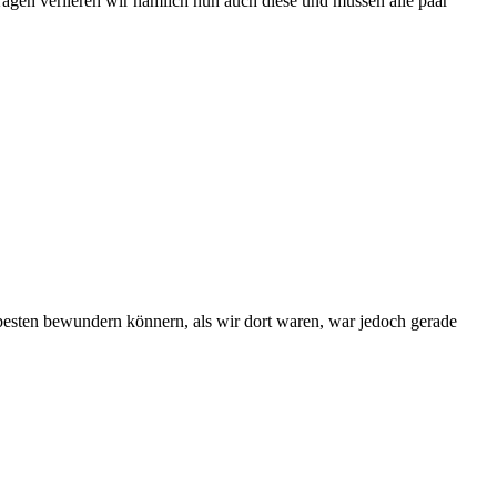
Tagen verlieren wir nämlich nun auch diese und müssen alle paar
 besten bewundern könnern, als wir dort waren, war jedoch gerade