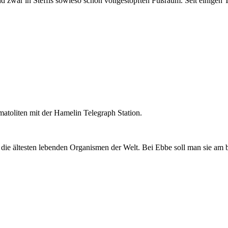
nd zwar in Steffis sowieso schon vollgestopften Fußraum. Seit einigen 
atoliten mit der Hamelin Telegraph Station.
t die ältesten lebenden Organismen der Welt. Bei Ebbe soll man sie am