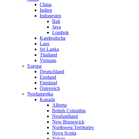
China
Indien
Indonesien
Bali
Java
Lombok
Kambodscha
Laos
Sri Lanka
Thailand
Vietnam
Europa
Deutschland
England
Finnland
Österreich
Nordamerika
Kanada
Alberta
British Columbia
Neufundland
New Brunswick
Northwest Territories
Nova Scotia
Yukon