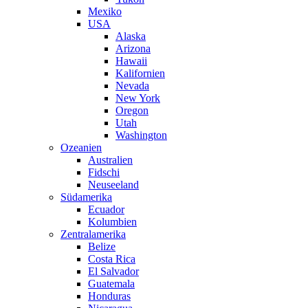
Mexiko
USA
Alaska
Arizona
Hawaii
Kalifornien
Nevada
New York
Oregon
Utah
Washington
Ozeanien
Australien
Fidschi
Neuseeland
Südamerika
Ecuador
Kolumbien
Zentralamerika
Belize
Costa Rica
El Salvador
Guatemala
Honduras