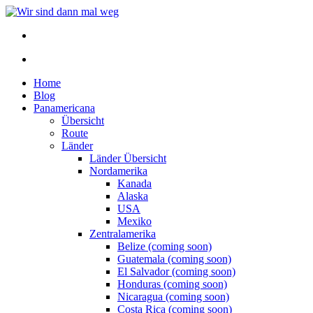
Home
Blog
Panamericana
Übersicht
Route
Länder
Länder Übersicht
Nordamerika
Kanada
Alaska
USA
Mexiko
Zentralamerika
Belize (coming soon)
Guatemala (coming soon)
El Salvador (coming soon)
Honduras (coming soon)
Nicaragua (coming soon)
Costa Rica (coming soon)