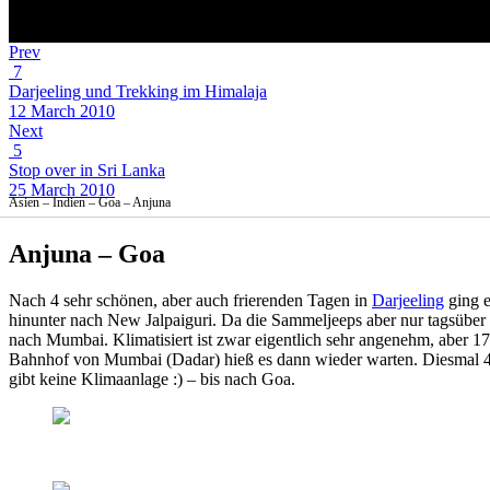
Prev
7
Darjeeling und Trekking im Himalaja
12 March 2010
Next
5
Stop over in Sri Lanka
25 March 2010
Asien – Indien – Goa – Anjuna
Anjuna – Goa
Nach 4 sehr schönen, aber auch frierenden Tagen in
Darjeeling
ging e
hinunter nach New Jalpaiguri. Da die Sammeljeeps aber nur tagsüber 
nach Mumbai. Klimatisiert ist zwar eigentlich sehr angenehm, aber 1
Bahnhof von Mumbai (Dadar) hieß es dann wieder warten. Diesmal 4 Stu
gibt keine Klimaanlage :) – bis nach Goa.