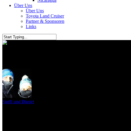
Nicaragua
Über Uns
Über Uns
Toyota Land Cruiser
Partner & Sponsoren
Links
Der erste Strand
Steffi und Daniel
20. März 2010