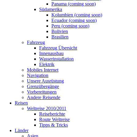
Panama (coming soon)
Südamerika
Kolumbien (coming soon)
Ecuador (coming soon)
Peru (coming soon)
Bolivien
Brasilien
Fahrzeug
Fahrzeug Übersicht
Innenausbau
Wasserinstallation
Elektrik
Mobiles Internet
Navigation
Unsere Ausrüstung
Grenzübergänge
Vorbereitungen
Andere Reisende
Reisen
Weltreise 2010/2011
Reiseberichte
Route Weltreise
Tipps & Tricks
Länder
Asien