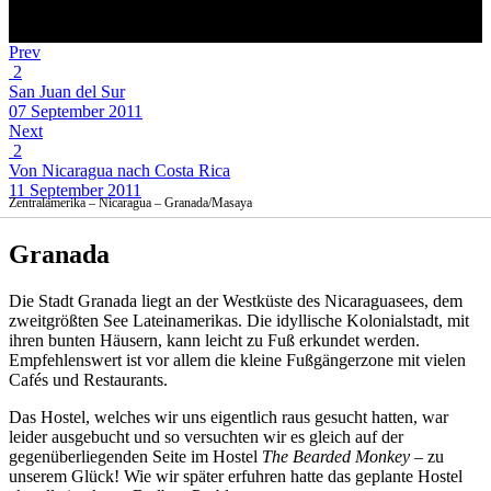
Prev
2
San Juan del Sur
07 September 2011
Next
2
Von Nicaragua nach Costa Rica
11 September 2011
Zentralamerika – Nicaragua – Granada/Masaya
Granada
Die Stadt Granada liegt an der Westküste des Nicaraguasees, dem
zweitgrößten See Lateinamerikas. Die idyllische Kolonialstadt, mit
ihren bunten Häusern, kann leicht zu Fuß erkundet werden.
Empfehlenswert ist vor allem die kleine Fußgängerzone mit vielen
Cafés und Restaurants.
Das Hostel, welches wir uns eigentlich raus gesucht hatten, war
leider ausgebucht und so versuchten wir es gleich auf der
gegenüberliegenden Seite im Hostel
The Bearded Monkey
– zu
unserem Glück! Wie wir später erfuhren hatte das geplante Hostel