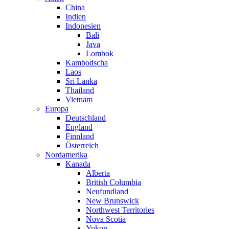
China
Indien
Indonesien
Bali
Java
Lombok
Kambodscha
Laos
Sri Lanka
Thailand
Vietnam
Europa
Deutschland
England
Finnland
Österreich
Nordamerika
Kanada
Alberta
British Columbia
Neufundland
New Brunswick
Northwest Territories
Nova Scotia
Yukon