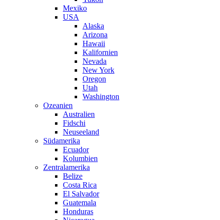
Mexiko
USA
Alaska
Arizona
Hawaii
Kalifornien
Nevada
New York
Oregon
Utah
Washington
Ozeanien
Australien
Fidschi
Neuseeland
Südamerika
Ecuador
Kolumbien
Zentralamerika
Belize
Costa Rica
El Salvador
Guatemala
Honduras