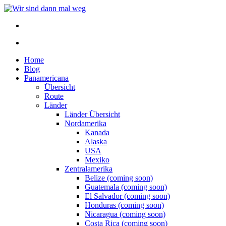
Home
Blog
Panamericana
Übersicht
Route
Länder
Länder Übersicht
Nordamerika
Kanada
Alaska
USA
Mexiko
Zentralamerika
Belize (coming soon)
Guatemala (coming soon)
El Salvador (coming soon)
Honduras (coming soon)
Nicaragua (coming soon)
Costa Rica (coming soon)