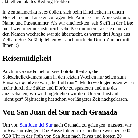
aktuell ein akutes Bedbug Problem.
In Zentralamerika ist es üblich, sich beim Einchecken in einem
Hostel in einer Liste einzutragen. Mit Anreise- und Abreisedatum,
Name und Passnummer. Als wir eincheckten, sah Steffi in der Liste
nicht weit über uns österreichische Passnummern, als sie dann zu
den Namen wechselte war sie überrascht, es waren drei Jungs aus
Zell am See. Zufällig teilten wir auch noch ein Dorm Zimmer mit
Ihnen. ;)
Reisemüdigkeit
Auch in Granada hielt unsere Fotofaulheit an, die
Spiegelreflexkamera kam in den letzten Wochen nur selten zum
Einsatz, irgendwie war „die Luft raus“. Mittlerweile genossen wir es
mehr durch die Städte und Dörfer zu spazieren und uns das
anzuschauen, wo wir hingetrieben wurden. Unsere Lust auf
„richtiges“ Sightseeing hat schon vor längerer Zeit nachgelassen.
Von San Juan del Sur nach Granada
Um von
San Juan del Sur
nach Granada zu gelangen, mussten wir
in Rivas umsteigen. Die Busse fahren ca. stündlich zwischen 5.00 –
9.30 Uhr in der Früh von San Juan nach Rivas und kosten 20