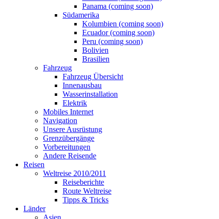
Panama (coming soon)
Südamerika
Kolumbien (coming soon)
Ecuador (coming soon)
Peru (coming soon)
Bolivien
Brasilien
Fahrzeug
Fahrzeug Übersicht
Innenausbau
Wasserinstallation
Elektrik
Mobiles Internet
Navigation
Unsere Ausrüstung
Grenzübergänge
Vorbereitungen
Andere Reisende
Reisen
Weltreise 2010/2011
Reiseberichte
Route Weltreise
Tipps & Tricks
Länder
Asien