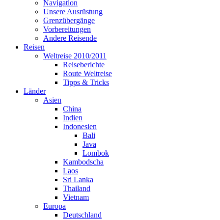
Navigation
Unsere Ausrüstung
Grenzübergänge
Vorbereitungen
Andere Reisende
Reisen
Weltreise 2010/2011
Reiseberichte
Route Weltreise
Tipps & Tricks
Länder
Asien
China
Indien
Indonesien
Bali
Java
Lombok
Kambodscha
Laos
Sri Lanka
Thailand
Vietnam
Europa
Deutschland