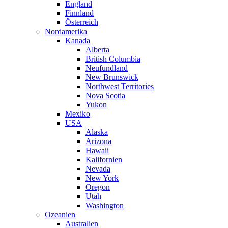
England
Finnland
Österreich
Nordamerika
Kanada
Alberta
British Columbia
Neufundland
New Brunswick
Northwest Territories
Nova Scotia
Yukon
Mexiko
USA
Alaska
Arizona
Hawaii
Kalifornien
Nevada
New York
Oregon
Utah
Washington
Ozeanien
Australien