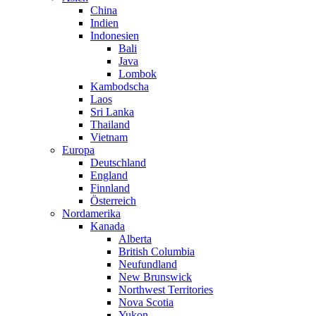
China
Indien
Indonesien
Bali
Java
Lombok
Kambodscha
Laos
Sri Lanka
Thailand
Vietnam
Europa
Deutschland
England
Finnland
Österreich
Nordamerika
Kanada
Alberta
British Columbia
Neufundland
New Brunswick
Northwest Territories
Nova Scotia
Yukon