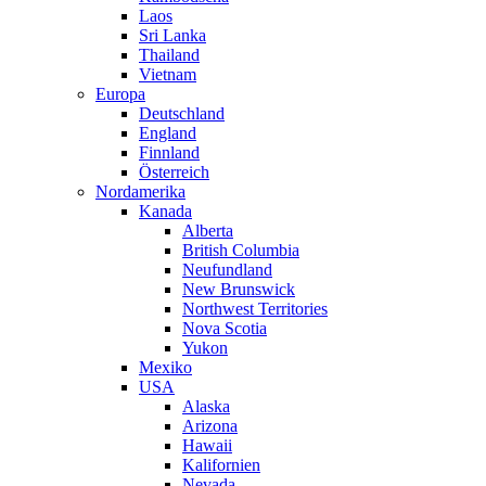
Laos
Sri Lanka
Thailand
Vietnam
Europa
Deutschland
England
Finnland
Österreich
Nordamerika
Kanada
Alberta
British Columbia
Neufundland
New Brunswick
Northwest Territories
Nova Scotia
Yukon
Mexiko
USA
Alaska
Arizona
Hawaii
Kalifornien
Nevada