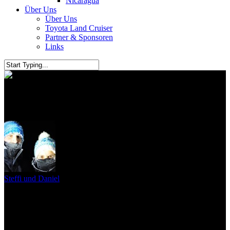
Nicaragua
Über Uns
Über Uns
Toyota Land Cruiser
Partner & Sponsoren
Links
Hutt River Province
Steffi und Daniel
12. Oktober 2010