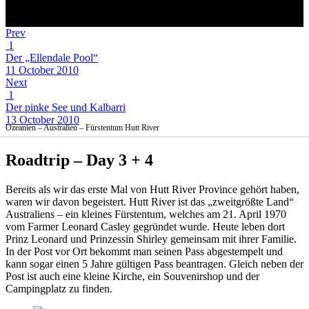
Prev
1
Der „Ellendale Pool“
11 October 2010
Next
1
Der pinke See und Kalbarri
13 October 2010
Ozeanien – Australien – Fürstentum Hutt River
Roadtrip – Day 3 + 4
Bereits als wir das erste Mal von Hutt River Province gehört haben,
waren wir davon begeistert. Hutt River ist das „zweitgrößte Land“
Australiens – ein kleines Fürstentum, welches am 21. April 1970
vom Farmer Leonard Casley gegründet wurde. Heute leben dort
Prinz Leonard und Prinzessin Shirley gemeinsam mit ihrer Familie.
In der Post vor Ort bekommt man seinen Pass abgestempelt und
kann sogar einen 5 Jahre gültigen Pass beantragen. Gleich neben der
Post ist auch eine kleine Kirche, ein Souvenirshop und der
Campingplatz zu finden.