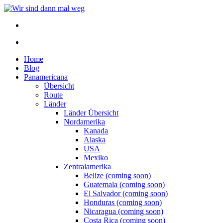
Home
Blog
Panamericana
Übersicht
Route
Länder
Länder Übersicht
Nordamerika
Kanada
Alaska
USA
Mexiko
Zentralamerika
Belize (coming soon)
Guatemala (coming soon)
El Salvador (coming soon)
Honduras (coming soon)
Nicaragua (coming soon)
Costa Rica (coming soon)