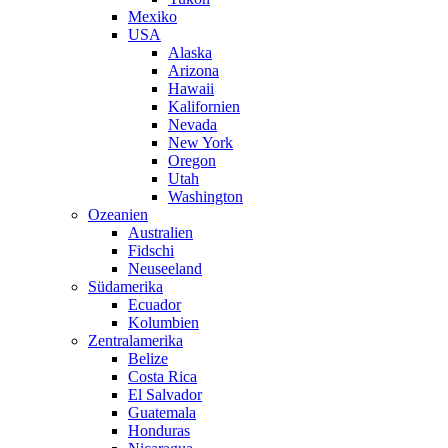
Mexiko
USA
Alaska
Arizona
Hawaii
Kalifornien
Nevada
New York
Oregon
Utah
Washington
Ozeanien
Australien
Fidschi
Neuseeland
Südamerika
Ecuador
Kolumbien
Zentralamerika
Belize
Costa Rica
El Salvador
Guatemala
Honduras