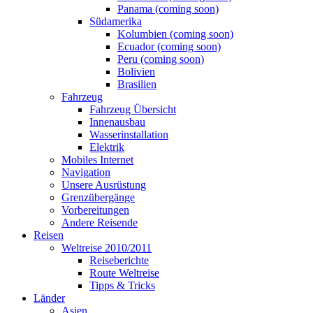
Panama (coming soon)
Südamerika
Kolumbien (coming soon)
Ecuador (coming soon)
Peru (coming soon)
Bolivien
Brasilien
Fahrzeug
Fahrzeug Übersicht
Innenausbau
Wasserinstallation
Elektrik
Mobiles Internet
Navigation
Unsere Ausrüstung
Grenzübergänge
Vorbereitungen
Andere Reisende
Reisen
Weltreise 2010/2011
Reiseberichte
Route Weltreise
Tipps & Tricks
Länder
Asien