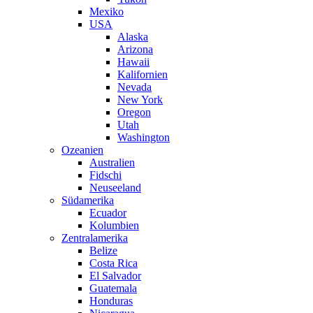
Mexiko
USA
Alaska
Arizona
Hawaii
Kalifornien
Nevada
New York
Oregon
Utah
Washington
Ozeanien
Australien
Fidschi
Neuseeland
Südamerika
Ecuador
Kolumbien
Zentralamerika
Belize
Costa Rica
El Salvador
Guatemala
Honduras