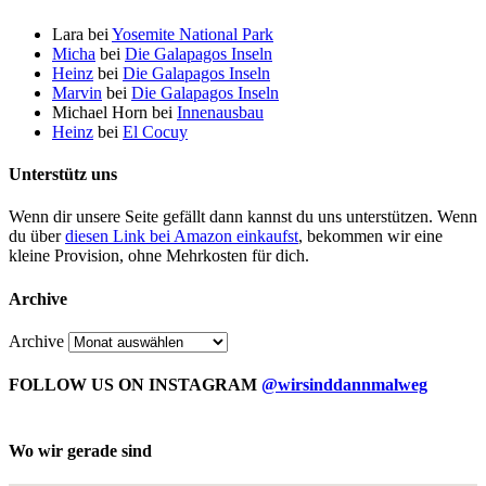
Lara
bei
Yosemite National Park
Micha
bei
Die Galapagos Inseln
Heinz
bei
Die Galapagos Inseln
Marvin
bei
Die Galapagos Inseln
Michael Horn
bei
Innenausbau
Heinz
bei
El Cocuy
Unterstütz uns
Wenn dir unsere Seite gefällt dann kannst du uns unterstützen. Wenn
du über
diesen Link bei Amazon einkaufst
, bekommen wir eine
kleine Provision, ohne Mehrkosten für dich.
Archive
Archive
FOLLOW US ON INSTAGRAM
@wirsinddannmalweg
Wo wir gerade sind