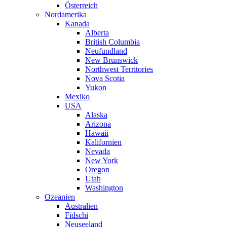
Österreich
Nordamerika
Kanada
Alberta
British Columbia
Neufundland
New Brunswick
Northwest Territories
Nova Scotia
Yukon
Mexiko
USA
Alaska
Arizona
Hawaii
Kalifornien
Nevada
New York
Oregon
Utah
Washington
Ozeanien
Australien
Fidschi
Neuseeland