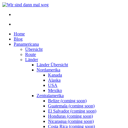
Home
Blog
Panamericana
Übersicht
Route
Länder
Länder Übersicht
Nordamerika
Kanada
Alaska
USA
Mexiko
Zentralamerika
Belize (coming soon)
Guatemala (coming soon)
El Salvador (coming soon)
Honduras (coming soon)
Nicaragua (coming soon)
Costa Rica (coming soon)