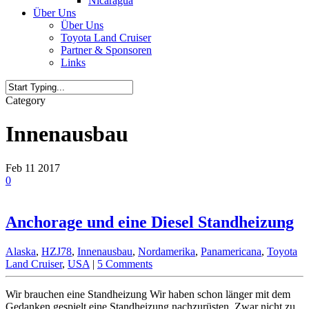
Nicaragua
Über Uns
Über Uns
Toyota Land Cruiser
Partner & Sponsoren
Links
Category
Innenausbau
Feb
11
2017
0
Anchorage und eine Diesel Standheizung
Alaska
,
HZJ78
,
Innenausbau
,
Nordamerika
,
Panamericana
,
Toyota
Land Cruiser
,
USA
|
5 Comments
Wir brauchen eine Standheizung Wir haben schon länger mit dem
Gedanken gespielt eine Standheizung nachzurüsten. Zwar nicht zu