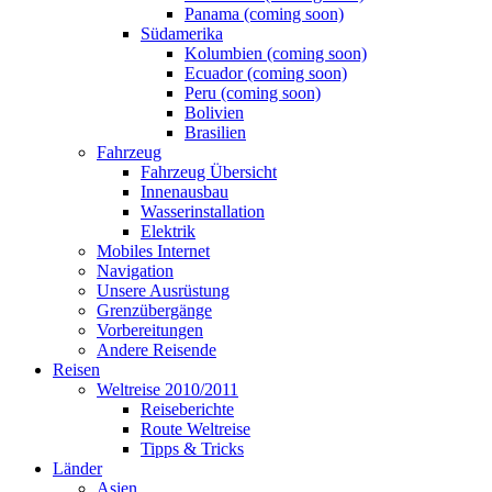
Panama (coming soon)
Südamerika
Kolumbien (coming soon)
Ecuador (coming soon)
Peru (coming soon)
Bolivien
Brasilien
Fahrzeug
Fahrzeug Übersicht
Innenausbau
Wasserinstallation
Elektrik
Mobiles Internet
Navigation
Unsere Ausrüstung
Grenzübergänge
Vorbereitungen
Andere Reisende
Reisen
Weltreise 2010/2011
Reiseberichte
Route Weltreise
Tipps & Tricks
Länder
Asien