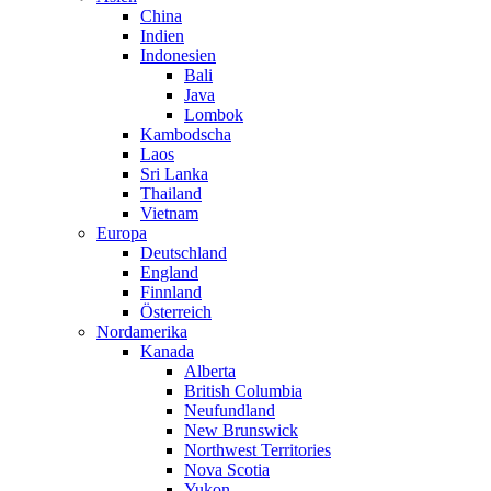
China
Indien
Indonesien
Bali
Java
Lombok
Kambodscha
Laos
Sri Lanka
Thailand
Vietnam
Europa
Deutschland
England
Finnland
Österreich
Nordamerika
Kanada
Alberta
British Columbia
Neufundland
New Brunswick
Northwest Territories
Nova Scotia
Yukon