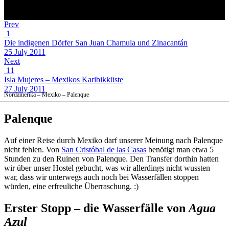
Prev
1
Die indigenen Dörfer San Juan Chamula und Zinacantán
25 July 2011
Next
11
Isla Mujeres – Mexikos Karibikküste
27 July 2011
Nordamerika – Mexiko – Palenque
Palenque
Auf einer Reise durch Mexiko darf unserer Meinung nach Palenque
nicht fehlen. Von
San Cristóbal de las Casas
benötigt man etwa 5
Stunden zu den Ruinen von Palenque. Den Transfer dorthin hatten
wir über unser Hostel gebucht, was wir allerdings nicht wussten
war, dass wir unterwegs auch noch bei Wasserfällen stoppen
würden, eine erfreuliche Überraschung. :)
Erster Stopp – die Wasserfälle von
Agua
Azul