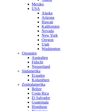
Mexiko
USA
Alaska
Arizona
Hawaii
Kalifornien
Nevada
New York
Oregon
Utah
Washington
Ozeanien
Australien
Fidschi
Neuseeland
Südamerika
Ecuador
Kolumbien
Zentralamerika
Belize
Costa Rica
El Salvador
Guatemala
Honduras