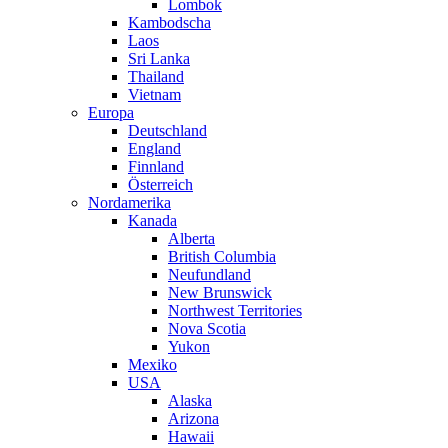
Lombok
Kambodscha
Laos
Sri Lanka
Thailand
Vietnam
Europa
Deutschland
England
Finnland
Österreich
Nordamerika
Kanada
Alberta
British Columbia
Neufundland
New Brunswick
Northwest Territories
Nova Scotia
Yukon
Mexiko
USA
Alaska
Arizona
Hawaii