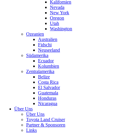
Kalifornien
Nevada
New York
Oregon
Utah
Washington
Ozeanien
Australien
Fidschi
Neuseeland
Südamerika
Ecuador
Kolumbien
Zentralamerika
Belize
Costa Rica
El Salvador
Guatemala
Honduras
Nicaragua
Über Uns
Über Uns
Toyota Land Cruiser
Partner & Sponsoren
Links