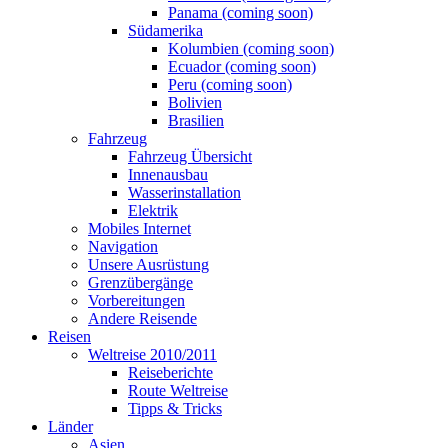
Panama (coming soon)
Südamerika
Kolumbien (coming soon)
Ecuador (coming soon)
Peru (coming soon)
Bolivien
Brasilien
Fahrzeug
Fahrzeug Übersicht
Innenausbau
Wasserinstallation
Elektrik
Mobiles Internet
Navigation
Unsere Ausrüstung
Grenzübergänge
Vorbereitungen
Andere Reisende
Reisen
Weltreise 2010/2011
Reiseberichte
Route Weltreise
Tipps & Tricks
Länder
Asien