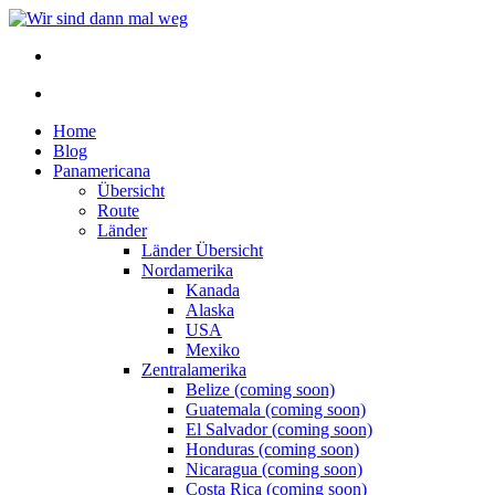
Home
Blog
Panamericana
Übersicht
Route
Länder
Länder Übersicht
Nordamerika
Kanada
Alaska
USA
Mexiko
Zentralamerika
Belize (coming soon)
Guatemala (coming soon)
El Salvador (coming soon)
Honduras (coming soon)
Nicaragua (coming soon)
Costa Rica (coming soon)