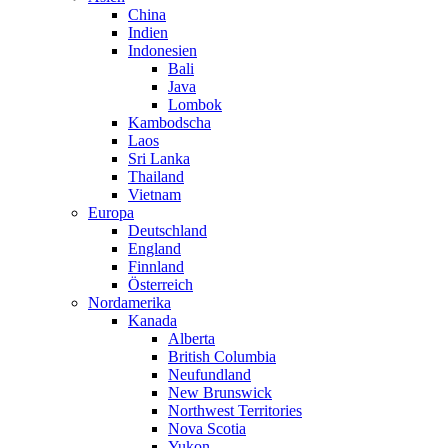
China
Indien
Indonesien
Bali
Java
Lombok
Kambodscha
Laos
Sri Lanka
Thailand
Vietnam
Europa
Deutschland
England
Finnland
Österreich
Nordamerika
Kanada
Alberta
British Columbia
Neufundland
New Brunswick
Northwest Territories
Nova Scotia
Yukon