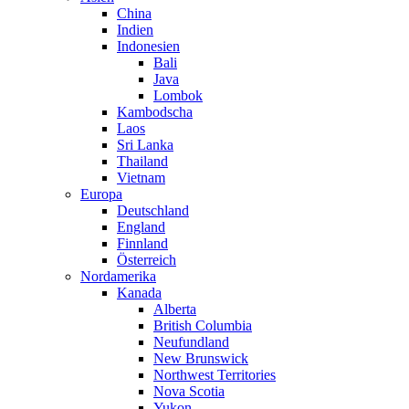
China
Indien
Indonesien
Bali
Java
Lombok
Kambodscha
Laos
Sri Lanka
Thailand
Vietnam
Europa
Deutschland
England
Finnland
Österreich
Nordamerika
Kanada
Alberta
British Columbia
Neufundland
New Brunswick
Northwest Territories
Nova Scotia
Yukon