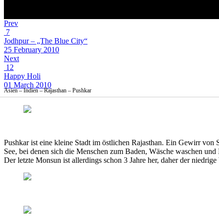
Prev
7
Jodhpur – „The Blue City“
25 February 2010
Next
12
Happy Holi
01 March 2010
Asien – Indien – Rajasthan – Pushkar
Pushkar ist eine kleine Stadt im östlichen Rajasthan. Ein Gewirr von
See, bei denen sich die Menschen zum Baden, Wäsche waschen und 
Der letzte Monsun ist allerdings schon 3 Jahre her, daher der niedrige