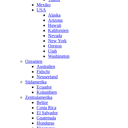
Mexiko
USA
Alaska
Arizona
Hawaii
Kalifornien
Nevada
New York
Oregon
Utah
Washington
Ozeanien
Australien
Fidschi
Neuseeland
Südamerika
Ecuador
Kolumbien
Zentralamerika
Belize
Costa Rica
El Salvador
Guatemala
Honduras