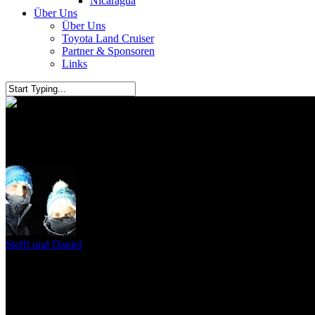
Nicaragua
Über Uns
Über Uns
Toyota Land Cruiser
Partner & Sponsoren
Links
Pushkar
Steffi und Daniel
28. Februar 2010