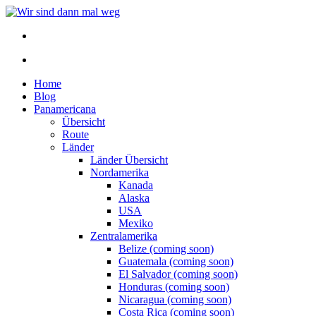
Home
Blog
Panamericana
Übersicht
Route
Länder
Länder Übersicht
Nordamerika
Kanada
Alaska
USA
Mexiko
Zentralamerika
Belize (coming soon)
Guatemala (coming soon)
El Salvador (coming soon)
Honduras (coming soon)
Nicaragua (coming soon)
Costa Rica (coming soon)