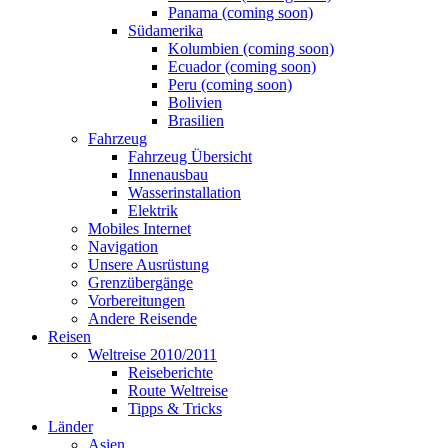
Panama (coming soon)
Südamerika
Kolumbien (coming soon)
Ecuador (coming soon)
Peru (coming soon)
Bolivien
Brasilien
Fahrzeug
Fahrzeug Übersicht
Innenausbau
Wasserinstallation
Elektrik
Mobiles Internet
Navigation
Unsere Ausrüstung
Grenzübergänge
Vorbereitungen
Andere Reisende
Reisen
Weltreise 2010/2011
Reiseberichte
Route Weltreise
Tipps & Tricks
Länder
Asien