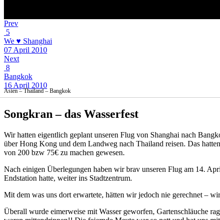
Prev
5
We ♥ Shanghai
07 April 2010
Next
8
Bangkok
16 April 2010
Asien – Thailand – Bangkok
Songkran – das Wasserfest
Wir hatten eigentlich geplant unseren Flug von Shanghai nach Bangk
über Hong Kong und dem Landweg nach Thailand reisen. Das hatten w
von 200 bzw 75€ zu machen gewesen.
Nach einigen Überlegungen haben wir brav unseren Flug am 14. Apri
Endstation hatte, weiter ins Stadtzentrum.
Mit dem was uns dort erwartete, hätten wir jedoch nie gerechnet – w
Überall wurde eimerweise mit Wasser geworfen, Gartenschläuche ragt