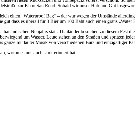
 unseren riesen Rucksäcken und vollbepackt vorerst verschont. Schnell 
allelstraße zur Khao San Road. Sobald wir unser Hab und Gut losgewor
eich einen „Waterproof Bag“ – der war wegen der Umstände allerdings 
 gut dass es überall für 3 Bier um 100 Baht auch einen gratis „Water Re
s thailändischen Neujahrs statt. Thailänder besuchen zu diesem Fest d
überwiegend um Wasser. Leute stehen an den Straßen und spritzen jede
as ganze mit lauter Musik von verschiedenen Bars und einzigartiger Pa
ab, woran es uns auch stark erinnert hat.