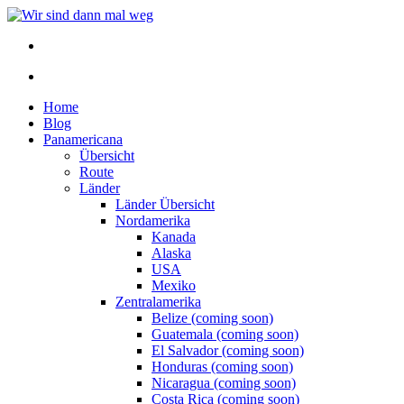
Home
Blog
Panamericana
Übersicht
Route
Länder
Länder Übersicht
Nordamerika
Kanada
Alaska
USA
Mexiko
Zentralamerika
Belize (coming soon)
Guatemala (coming soon)
El Salvador (coming soon)
Honduras (coming soon)
Nicaragua (coming soon)
Costa Rica (coming soon)