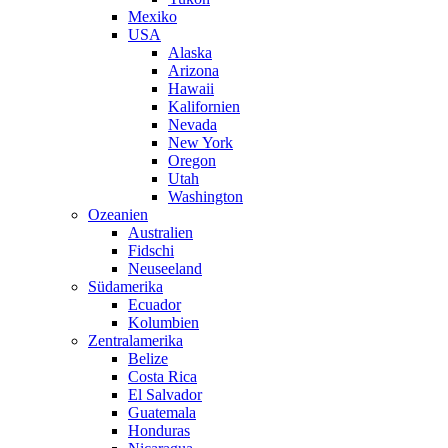
Mexiko
USA
Alaska
Arizona
Hawaii
Kalifornien
Nevada
New York
Oregon
Utah
Washington
Ozeanien
Australien
Fidschi
Neuseeland
Südamerika
Ecuador
Kolumbien
Zentralamerika
Belize
Costa Rica
El Salvador
Guatemala
Honduras