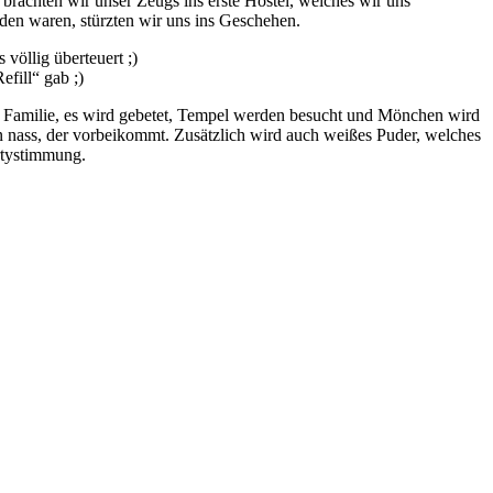
brachten wir unser Zeugs ins erste Hostel, welches wir uns
den waren, stürzten wir uns ins Geschehen.
völlig überteuert ;)
fill“ gab ;)
ie Familie, es wird gebetet, Tempel werden besucht und Mönchen wird
n nass, der vorbeikommt. Zusätzlich wird auch weißes Puder, welches
rtystimmung.