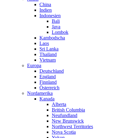
China
Indien
Indonesien
Bali
Java
Lombok
Kambodscha
Laos
Sri Lanka
Thailand
Vietnam
Europa
Deutschland
England
Finnland
Österreich
Nordamerika
Kanada
Alberta
British Columbia
Neufundland
New Brunswick
Northwest Territories
Nova Scotia
Yukon