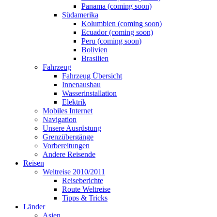
Panama (coming soon)
Südamerika
Kolumbien (coming soon)
Ecuador (coming soon)
Peru (coming soon)
Bolivien
Brasilien
Fahrzeug
Fahrzeug Übersicht
Innenausbau
Wasserinstallation
Elektrik
Mobiles Internet
Navigation
Unsere Ausrüstung
Grenzübergänge
Vorbereitungen
Andere Reisende
Reisen
Weltreise 2010/2011
Reiseberichte
Route Weltreise
Tipps & Tricks
Länder
Asien