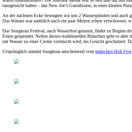
waren mittendrinnen!! Die feiernde Meute war so nett und hat uns mit
rausgesucht hatten – das New Joe’s Guesthouse, in einer kleinen Par
An der nächsten Ecke besorgten wir uns 2 Wasserpistolen und auch gl
Das Wasser war natürlich nach ein paar Metern schon verschossen, wie
Das Songkran Festival, auch Wasserfest genannt, findet zu Beginn de
Essen gespendet. Neben diesen traditionellen Bräuchen geht es aber 
mit Wasser zu einer Creme vermischt wird, ins Gesicht geschmiert. D
Ursprünglich stammt Songkran anscheinend vom
indischen Holi Fest