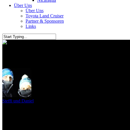
Nicaragua
Über Uns
Über Uns
Toyota Land Cruiser
Partner & Sponsoren
Links
Songkran
Steffi und Daniel
15. April 2010