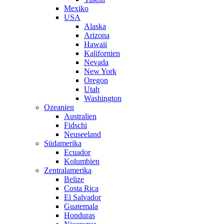
Mexiko
USA
Alaska
Arizona
Hawaii
Kalifornien
Nevada
New York
Oregon
Utah
Washington
Ozeanien
Australien
Fidschi
Neuseeland
Südamerika
Ecuador
Kolumbien
Zentralamerika
Belize
Costa Rica
El Salvador
Guatemala
Honduras