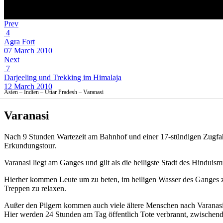
Prev
4
Agra Fort
07 March 2010
Next
7
Darjeeling und Trekking im Himalaja
12 March 2010
Asien – Indien – Uttar Pradesh – Varanasi
Varanasi
Nach 9 Stunden Wartezeit am Bahnhof und einer 17-stündigen Zugfahr
Erkundungstour.
Varanasi liegt am Ganges und gilt als die heiligste Stadt des Hinduis
Hierher kommen Leute um zu beten, im heiligen Wasser des Ganges z
Treppen zu relaxen.
Außer den Pilgern kommen auch viele ältere Menschen nach Varanasi,
Hier werden 24 Stunden am Tag öffentlich Tote verbrannt, zwischen