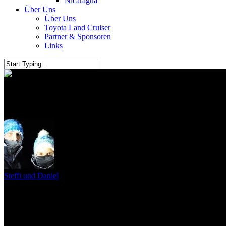
Nicaragua
Über Uns
Über Uns
Toyota Land Cruiser
Partner & Sponsoren
Links
Varanasi – Die heilige Stadt am
Steffi und Daniel
8. März 2010