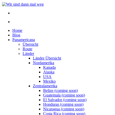
Home
Blog
Panamericana
Übersicht
Route
Länder
Länder Übersicht
Nordamerika
Kanada
Alaska
USA
Mexiko
Zentralamerika
Belize (coming soon)
Guatemala (coming soon)
El Salvador (coming soon)
Honduras (coming soon)
Nicaragua (coming soon)
Costa Rica (coming soon)