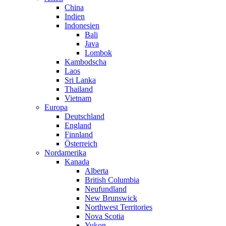
China
Indien
Indonesien
Bali
Java
Lombok
Kambodscha
Laos
Sri Lanka
Thailand
Vietnam
Europa
Deutschland
England
Finnland
Österreich
Nordamerika
Kanada
Alberta
British Columbia
Neufundland
New Brunswick
Northwest Territories
Nova Scotia
Yukon