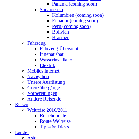
Panama (coming soon)
Südamerika
Kolumbien (coming soon)
Ecuador (coming soon)
Peru (coming soon)
Bolivien
Brasilien
Fahrzeug
Fahrzeug Übersicht
Innenausbau
Wasserinstallation
Elektrik
Mobiles Internet
Navigation
Unsere Ausrüstung
Grenzübergänge
Vorbereitungen
Andere Reisende
Reisen
Weltreise 2010/2011
Reiseberichte
Route Weltreise
Tipps & Tricks
Länder
Asien