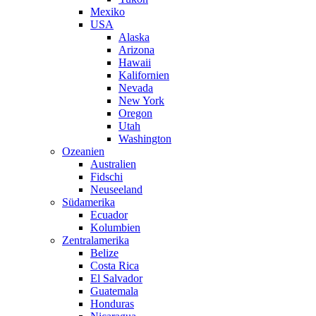
Mexiko
USA
Alaska
Arizona
Hawaii
Kalifornien
Nevada
New York
Oregon
Utah
Washington
Ozeanien
Australien
Fidschi
Neuseeland
Südamerika
Ecuador
Kolumbien
Zentralamerika
Belize
Costa Rica
El Salvador
Guatemala
Honduras