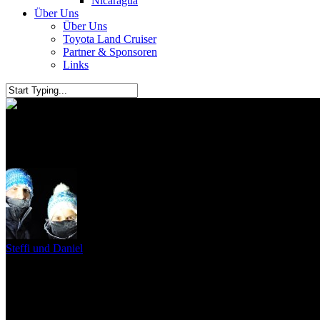
Nicaragua
Über Uns
Über Uns
Toyota Land Cruiser
Partner & Sponsoren
Links
Antigua Guatemala
Steffi und Daniel
13. August 2011