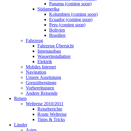
Panama (coming soon)
Südamerika
Kolumbien (coming soon)
Ecuador (coming soon)
Peru (coming soon)
Bolivien
Brasilien
Fahrzeug
Fahrzeug Übersicht
Innenausbau
Wasserinstallation
Elektrik
Mobiles Internet
Navigation
Unsere Ausrüstung
Grenzübergänge
Vorbereitungen
Andere Reisende
Reisen
Weltreise 2010/2011
Reiseberichte
Route Weltreise
Tipps & Tricks
Länder
Asien