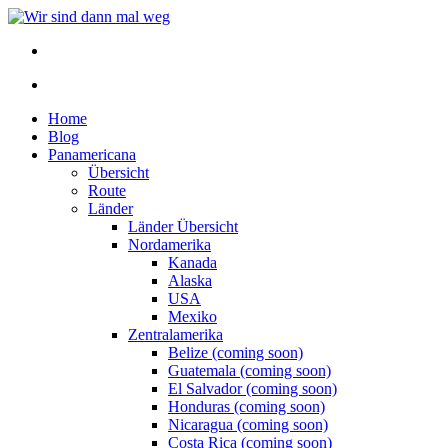
Home
Blog
Panamericana
Übersicht
Route
Länder
Länder Übersicht
Nordamerika
Kanada
Alaska
USA
Mexiko
Zentralamerika
Belize (coming soon)
Guatemala (coming soon)
El Salvador (coming soon)
Honduras (coming soon)
Nicaragua (coming soon)
Costa Rica (coming soon)