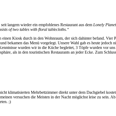
 seit langem wieder ein empfohlenes Restaurant aus dem
Lonely Planet
ists of two tables with floral tablecloths.“
h einen Kiosk durch in den Wohnraum, der sich dahinter befand. Vier P
 und bekamen das Menü vorgelegt. Unsere Wahl gab es heute jedoch nich
ntnisse wurden wir in die Küche begleitet, 3 Töpfe wurden vor uns 
tmosphäre, als in den touristischen Restaurants an jeder Ecke. Zum Sch
nicht klimatisierten Mehrbettzimmer direkt unter dem Dachgiebel kos
lgemeinen versuchen die Meisten in der Nacht möglichst leise zu sein.
ten. ;)