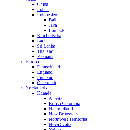
China
Indien
Indonesien
Bali
Java
Lombok
Kambodscha
Laos
Sri Lanka
Thailand
Vietnam
Europa
Deutschland
England
Finnland
Österreich
Nordamerika
Kanada
Alberta
British Columbia
Neufundland
New Brunswick
Northwest Territories
Nova Scotia
Yukon