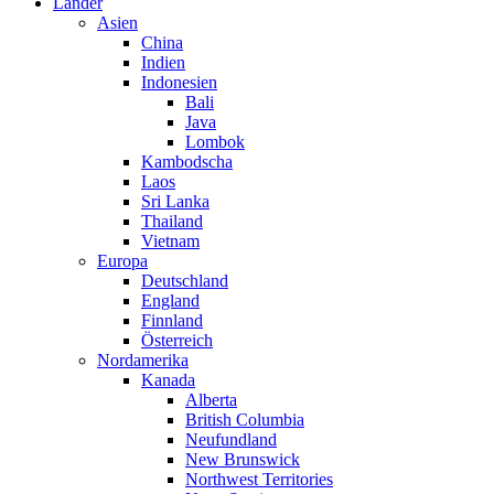
Länder
Asien
China
Indien
Indonesien
Bali
Java
Lombok
Kambodscha
Laos
Sri Lanka
Thailand
Vietnam
Europa
Deutschland
England
Finnland
Österreich
Nordamerika
Kanada
Alberta
British Columbia
Neufundland
New Brunswick
Northwest Territories