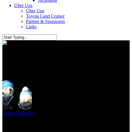
Nicaragua
Über Uns
Über Uns
Toyota Land Cruiser
Partner & Sponsoren
Links
Der Bamboo Train in
Battambang
Steffi und Daniel
26. April 2010