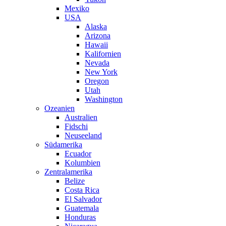
Mexiko
USA
Alaska
Arizona
Hawaii
Kalifornien
Nevada
New York
Oregon
Utah
Washington
Ozeanien
Australien
Fidschi
Neuseeland
Südamerika
Ecuador
Kolumbien
Zentralamerika
Belize
Costa Rica
El Salvador
Guatemala
Honduras