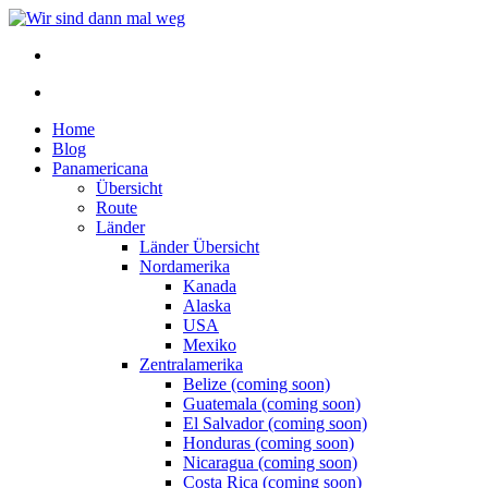
Home
Blog
Panamericana
Übersicht
Route
Länder
Länder Übersicht
Nordamerika
Kanada
Alaska
USA
Mexiko
Zentralamerika
Belize (coming soon)
Guatemala (coming soon)
El Salvador (coming soon)
Honduras (coming soon)
Nicaragua (coming soon)
Costa Rica (coming soon)