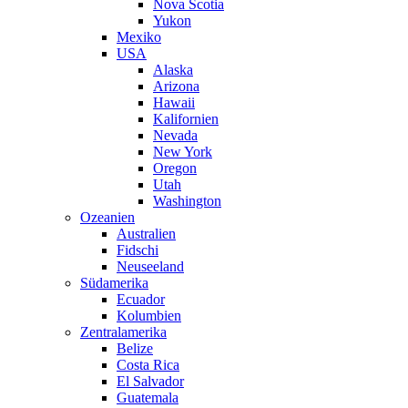
Nova Scotia
Yukon
Mexiko
USA
Alaska
Arizona
Hawaii
Kalifornien
Nevada
New York
Oregon
Utah
Washington
Ozeanien
Australien
Fidschi
Neuseeland
Südamerika
Ecuador
Kolumbien
Zentralamerika
Belize
Costa Rica
El Salvador
Guatemala