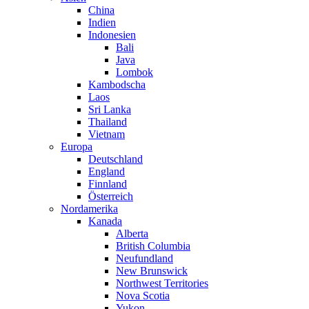
China
Indien
Indonesien
Bali
Java
Lombok
Kambodscha
Laos
Sri Lanka
Thailand
Vietnam
Europa
Deutschland
England
Finnland
Österreich
Nordamerika
Kanada
Alberta
British Columbia
Neufundland
New Brunswick
Northwest Territories
Nova Scotia
Yukon