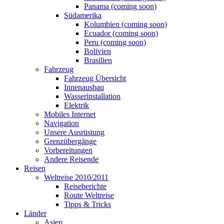
Panama (coming soon)
Südamerika
Kolumbien (coming soon)
Ecuador (coming soon)
Peru (coming soon)
Bolivien
Brasilien
Fahrzeug
Fahrzeug Übersicht
Innenausbau
Wasserinstallation
Elektrik
Mobiles Internet
Navigation
Unsere Ausrüstung
Grenzübergänge
Vorbereitungen
Andere Reisende
Reisen
Weltreise 2010/2011
Reiseberichte
Route Weltreise
Tipps & Tricks
Länder
Asien