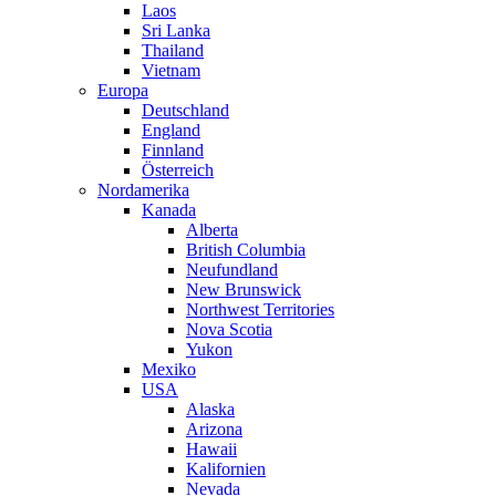
Laos
Sri Lanka
Thailand
Vietnam
Europa
Deutschland
England
Finnland
Österreich
Nordamerika
Kanada
Alberta
British Columbia
Neufundland
New Brunswick
Northwest Territories
Nova Scotia
Yukon
Mexiko
USA
Alaska
Arizona
Hawaii
Kalifornien
Nevada