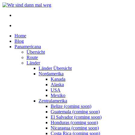
Home
Blog
Panamericana
Übersicht
Route
Länder
Länder Übersicht
Nordamerika
Kanada
Alaska
USA
Mexiko
Zentralamerika
Belize (coming soon)
Guatemala (coming soon)
El Salvador (coming soon)
Honduras (coming soon)
Nicaragua (coming soon)
Costa Rica (coming soon)