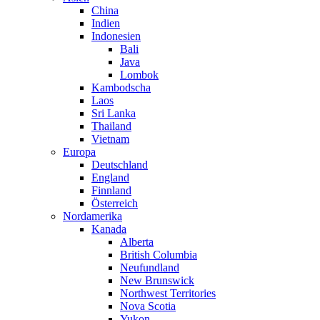
China
Indien
Indonesien
Bali
Java
Lombok
Kambodscha
Laos
Sri Lanka
Thailand
Vietnam
Europa
Deutschland
England
Finnland
Österreich
Nordamerika
Kanada
Alberta
British Columbia
Neufundland
New Brunswick
Northwest Territories
Nova Scotia
Yukon