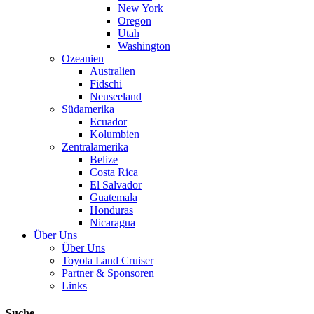
New York
Oregon
Utah
Washington
Ozeanien
Australien
Fidschi
Neuseeland
Südamerika
Ecuador
Kolumbien
Zentralamerika
Belize
Costa Rica
El Salvador
Guatemala
Honduras
Nicaragua
Über Uns
Über Uns
Toyota Land Cruiser
Partner & Sponsoren
Links
Suche