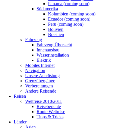
Panama (coming soon)
Südamerika
Kolumbien (coming soon)
Ecuador (coming soon)
Peru (coming soon)
Bolivien
Brasilien
Fahrzeug
Fahrzeug Übersicht
Innenausbau
Wasserinstallation
Elektrik
Mobiles Internet
Navigation
Unsere Ausrüstung
Grenzübergänge
Vorbereitungen
Andere Reisende
Reisen
Weltreise 2010/2011
Reiseberichte
Route Weltreise
Tipps & Tricks
Länder
Asien