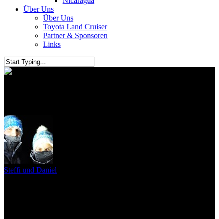
Nicaragua
Über Uns
Über Uns
Toyota Land Cruiser
Partner & Sponsoren
Links
Franz Josef Gletscher
Steffi und Daniel
6. April 2011