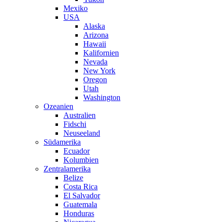
Mexiko
USA
Alaska
Arizona
Hawaii
Kalifornien
Nevada
New York
Oregon
Utah
Washington
Ozeanien
Australien
Fidschi
Neuseeland
Südamerika
Ecuador
Kolumbien
Zentralamerika
Belize
Costa Rica
El Salvador
Guatemala
Honduras