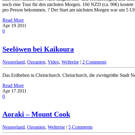
noch eine Tour für den nächsten Morgen. 160 NZD (ca. 90€) kostete d
pro Person bekommen. ? Der Start am nächsten Morgen war um 5 Uhr
Read More
Apr
19
2011
0
Seelöwen bei Kaikoura
Neuseeland
,
Ozeanien
,
Video
,
Weltreise
|
2 Comments
Das Erdbeben in Christchurch. Christchurch, die zweitgrößte Stadt 
Read More
Apr
17
2011
0
Aoraki – Mount Cook
Neuseeland
,
Ozeanien
,
Weltreise
|
5 Comments