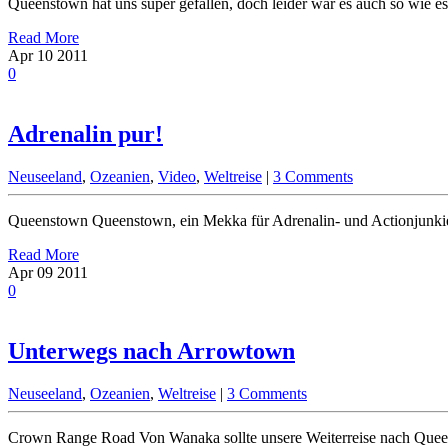
Queenstown hat uns super gefallen, doch leider war es auch so wie e
Read More
Apr
10
2011
0
Adrenalin pur!
Neuseeland
,
Ozeanien
,
Video
,
Weltreise
|
3 Comments
Queenstown Queenstown, ein Mekka für Adrenalin- und Actionjunkie
Read More
Apr
09
2011
0
Unterwegs nach Arrowtown
Neuseeland
,
Ozeanien
,
Weltreise
|
3 Comments
Crown Range Road Von Wanaka sollte unsere Weiterreise nach Queen