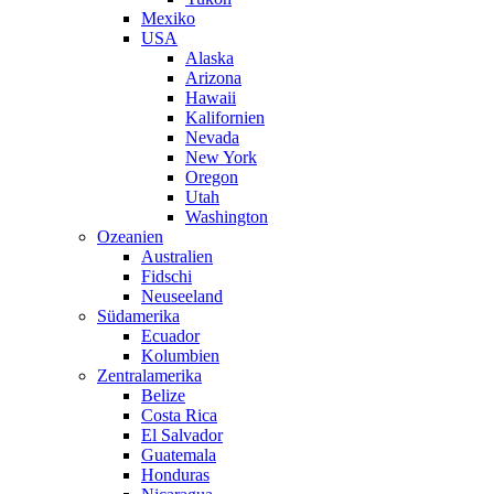
Mexiko
USA
Alaska
Arizona
Hawaii
Kalifornien
Nevada
New York
Oregon
Utah
Washington
Ozeanien
Australien
Fidschi
Neuseeland
Südamerika
Ecuador
Kolumbien
Zentralamerika
Belize
Costa Rica
El Salvador
Guatemala
Honduras