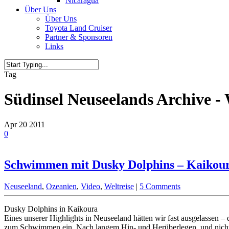
Nicaragua
Über Uns
Über Uns
Toyota Land Cruiser
Partner & Sponsoren
Links
Tag
Südinsel Neuseelands Archive -
Apr
20
2011
0
Schwimmen mit Dusky Dolphins – Kaikou
Neuseeland
,
Ozeanien
,
Video
,
Weltreise
|
5 Comments
Dusky Dolphins in Kaikoura
Eines unserer Highlights in Neuseeland hätten wir fast ausgelassen 
zum Schwimmen ein. Nach langem Hin- und Herüberlegen, und nicht 