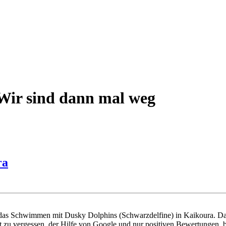
 Wir sind dann mal weg
ra
– das Schwimmen mit Dusky Dolphins (Schwarzdelfine) in Kaikoura. Das 
zu vergessen, der Hilfe von Google und nur positiven Bewertungen, b