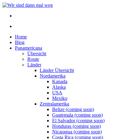
Home
Blog
Panamericana
Übersicht
Route
Länder
Länder Übersicht
Nordamerika
Kanada
Alaska
USA
Mexiko
Zentralamerika
Belize (coming soon)
Guatemala (coming soon)
El Salvador (coming soon)
Honduras (coming soon)
Nicaragua (coming soon)
Costa Rica (coming soon)