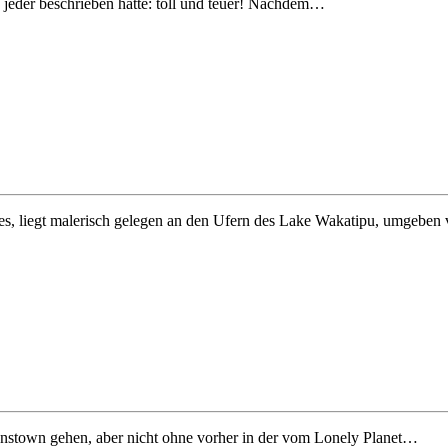
s jeder beschrieben hatte: toll und teuer! Nachdem…
s, liegt malerisch gelegen an den Ufern des Lake Wakatipu, umgebe
stown gehen, aber nicht ohne vorher in der vom Lonely Planet…