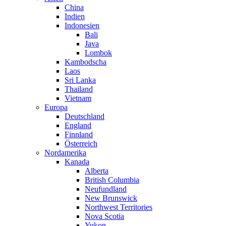
China
Indien
Indonesien
Bali
Java
Lombok
Kambodscha
Laos
Sri Lanka
Thailand
Vietnam
Europa
Deutschland
England
Finnland
Österreich
Nordamerika
Kanada
Alberta
British Columbia
Neufundland
New Brunswick
Northwest Territories
Nova Scotia
Yukon