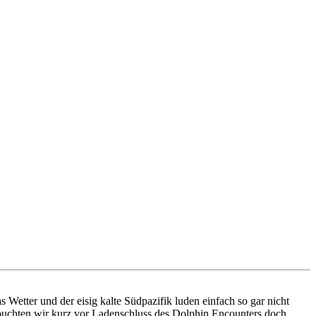
Wetter und der eisig kalte Südpazifik luden einfach so gar nicht
uchten wir kurz vor Ladenschluss des Dolphin Encounters doch