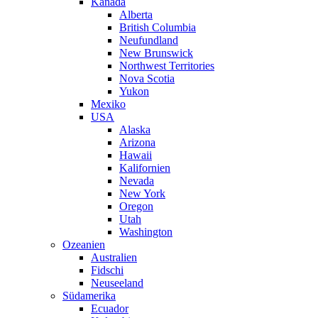
Kanada
Alberta
British Columbia
Neufundland
New Brunswick
Northwest Territories
Nova Scotia
Yukon
Mexiko
USA
Alaska
Arizona
Hawaii
Kalifornien
Nevada
New York
Oregon
Utah
Washington
Ozeanien
Australien
Fidschi
Neuseeland
Südamerika
Ecuador