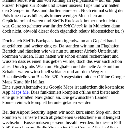
Kanada selbst war uns von Anfang an sympathisch – nur ein paar
kurzen Fragen zur Route und Dauer unseres Trips und wir hatten
den Stempel im Pass und durften einreisen. Noch einmal schlug der
Puls kurz etwas höher, als immer weniger Menschen am
Gepäckterminal waren und Steffis Rucksack immer noch nicht da
war. Ganz so geheuer war ihr der
Self Check In
in München dann
doch nicht, obwohl dieser doch eigentlich relativ idiotensicher ist. ;)
Doch auch Steffis Backpack kam irgendwann am Gepäckband
angefahren und weiter ging es. Da standen wir nun im Flughafen
Bereich und rätselten wie wir nun zu unserer Airbnb Unterkunft
kommen würden. Kurz hatten wir schon einmal recherchiert und
wussten dass es einen Bus geben würde, doch das war auch schon
alles. Durch gratis Wlan am Flughafen und die nette Auskunft am
Schalter waren wir schnell schlauer und auf dem Weg zur
Bushaltestelle von Bus Nr. 320. Ausgestattet mit der Offline Google
Maps Karte für Halifax.
Eine super Alternative zu Google Maps ist außerdem die kostenlose
App
Maps.Me
. Dies funktioniert komplett offline und bietet auch
eine gute Straßen Navigation an. Die gewünschten Länder
können einfach komplett heruntergeladen werden.
Bei der Airport Security legten wir noch kurz einen Stop ein, dort
konnten wir unsere frisch abgehobenen Geldscheine in Kleingeld
wechseln – Busse müssen passend bezahlt werden. In diesem Fall
3,50 $ pro Person für die Strecke ins City Center. Alles in Allem