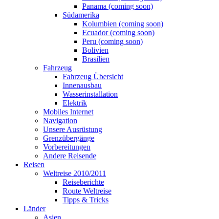
Panama (coming soon)
Südamerika
Kolumbien (coming soon)
Ecuador (coming soon)
Peru (coming soon)
Bolivien
Brasilien
Fahrzeug
Fahrzeug Übersicht
Innenausbau
Wasserinstallation
Elektrik
Mobiles Internet
Navigation
Unsere Ausrüstung
Grenzübergänge
Vorbereitungen
Andere Reisende
Reisen
Weltreise 2010/2011
Reiseberichte
Route Weltreise
Tipps & Tricks
Länder
Asien