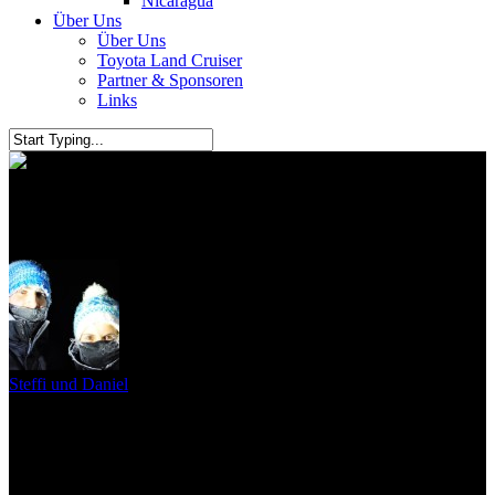
Nicaragua
Über Uns
Über Uns
Toyota Land Cruiser
Partner & Sponsoren
Links
Halifax in Nova Scotia
Steffi und Daniel
13. Juni 2016