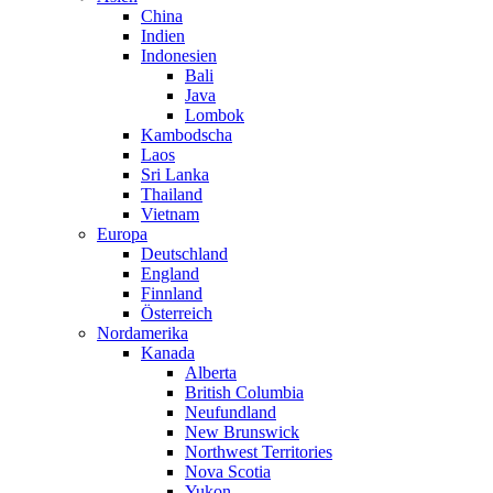
China
Indien
Indonesien
Bali
Java
Lombok
Kambodscha
Laos
Sri Lanka
Thailand
Vietnam
Europa
Deutschland
England
Finnland
Österreich
Nordamerika
Kanada
Alberta
British Columbia
Neufundland
New Brunswick
Northwest Territories
Nova Scotia
Yukon