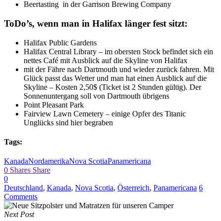
Beertasting in der Garrison Brewing Company
ToDo’s, wenn man in Halifax länger fest sitzt:
Halifax Public Gardens
Halifax Central Library – im obersten Stock befindet sich ein
nettes Café mit Ausblick auf die Skyline von Halifax
mit der Fähre nach Dartmouth und wieder zurück fahren. Mit
Glück passt das Wetter und man hat einen Ausblick auf die
Skyline – Kosten 2,50$ (Ticket ist 2 Stunden gültig). Der
Sonnenuntergang soll von Dartmouth übrigens
Point Pleasant Park
Fairview Lawn Cemetery – einige Opfer des Titanic
Unglücks sind hier begraben
Tags:
Kanada
Nordamerika
Nova Scotia
Panamericana
0
Shares
Share
0
Deutschland
,
Kanada
,
Nova Scotia
,
Österreich
,
Panamericana
6
Comments
Next Post