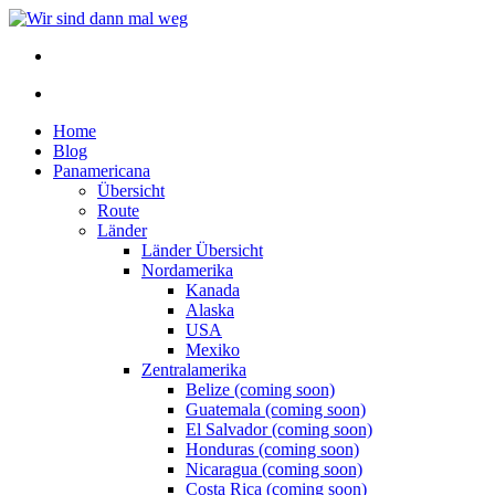
Home
Blog
Panamericana
Übersicht
Route
Länder
Länder Übersicht
Nordamerika
Kanada
Alaska
USA
Mexiko
Zentralamerika
Belize (coming soon)
Guatemala (coming soon)
El Salvador (coming soon)
Honduras (coming soon)
Nicaragua (coming soon)
Costa Rica (coming soon)