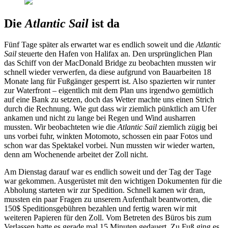
Die
Atlantic Sail
ist da
Fünf Tage später als erwartet war es endlich soweit und die
Atlantic
Sail
steuerte den Hafen von Halifax an. Den ursprünglichen Plan
das Schiff von der MacDonald Bridge zu beobachten mussten wir
schnell wieder verwerfen, da diese aufgrund von Bauarbeiten 18
Monate lang für Fußgänger gesperrt ist. Also spazierten wir runter
zur Waterfront – eigentlich mit dem Plan uns irgendwo gemütlich
auf eine Bank zu setzen, doch das Wetter machte uns einen Strich
durch die Rechnung. Wie gut dass wir ziemlich pünktlich am Ufer
ankamen und nicht zu lange bei Regen und Wind ausharren
mussten. Wir beobachteten wie die
Atlantic Sail
ziemlich zügig bei
uns vorbei fuhr, winkten Motomoto, schossen ein paar Fotos und
schon war das Spektakel vorbei. Nun mussten wir wieder warten,
denn am Wochenende arbeitet der Zoll nicht.
Am Dienstag darauf war es endlich soweit und der Tag der Tage
war gekommen. Ausgerüstet mit den wichtigen Dokumenten für die
Abholung starteten wir zur Spedition. Schnell kamen wir dran,
mussten ein paar Fragen zu unserem Aufenthalt beantworten, die
150$ Speditionsgebühren bezahlen und fertig waren wir mit
weiteren Papieren für den Zoll. Vom Betreten des Büros bis zum
Verlassen hatte es gerade mal 15 Minuten gedauert. Zu Fuß ging es