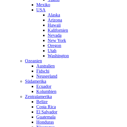
Mexiko
USA
Alaska
Arizona
Hawaii
Kalifornien
Nevada
New York
Oregon
Utah
Washington
Ozeanien
Australien
Fidschi
Neuseeland
Südamerika
Ecuador
Kolumbien
Zentralamerika
Belize
Costa Rica
El Salvador
Guatemala
Honduras