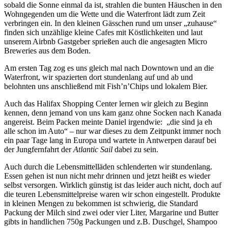
sobald die Sonne einmal da ist, strahlen die bunten Häuschen in den
Wohngegenden um die Wette und die Waterfront lädt zum Zeit
verbringen ein. In den kleinen Gässchen rund um unser „zuhause“
finden sich unzählige kleine Cafes mit Köstlichkeiten und laut
unserem Airbnb Gastgeber sprießen auch die angesagten Micro
Breweries aus dem Boden.
Am ersten Tag zog es uns gleich mal nach Downtown und an die
Waterfront, wir spazierten dort stundenlang auf und ab und
belohnten uns anschließend mit Fish’n’Chips und lokalem Bier.
Auch das Halifax Shopping Center lernen wir gleich zu Beginn
kennen, denn jemand von uns kam ganz ohne Socken nach Kanada
angereist. Beim Packen meinte Daniel irgendwie: „die sind ja eh
alle schon im Auto“ – nur war dieses zu dem Zeitpunkt immer noch
ein paar Tage lang in Europa und wartete in Antwerpen darauf bei
der Jungfernfahrt der
Atlantic Sail
dabei zu sein.
Auch durch die Lebensmittelläden schlenderten wir stundenlang.
Essen gehen ist nun nicht mehr drinnen und jetzt heißt es wieder
selbst versorgen. Wirklich günstig ist das leider auch nicht, doch auf
die teuren Lebensmittelpreise waren wir schon eingestellt. Produkte
in kleinen Mengen zu bekommen ist schwierig, die Standard
Packung der Milch sind zwei oder vier Liter, Margarine und Butter
gibts in handlichen 750g Packungen und z.B. Duschgel, Shampoo