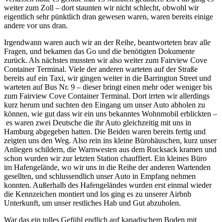
weiter zum Zoll – dort staunten wir nicht schlecht, obwohl wir
eigentlich sehr pünktlich dran gewesen waren, waren bereits einige
andere vor uns dran.
Irgendwann waren auch wir an der Reihe, beantworteten brav alle
Fragen, und bekamen das Go und die benötigten Dokumente
zurück. Als nächstes mussten wir also weiter zum Fairview Cove
Container Terminal. Viele der anderen warteten auf der Straße
bereits auf ein Taxi, wir gingen weiter in die Barrington Street und
warteten auf Bus Nr. 9 – dieser bringt einen mehr oder weniger bis
zum Fairview Cove Container Terminal. Dort irrten wir allerdings
kurz herum und suchten den Eingang um unser Auto abholen zu
können, wie gut dass wir ein uns bekanntes Wohnmobil erblickten –
es waren zwei Deutsche die ihr Auto gleichzeitig mit uns in
Hamburg abgegeben hatten. Die Beiden waren bereits fertig und
zeigten uns den Weg. Also rein ins kleine Bürohäuschen, kurz unser
Anliegen schildern, die Warnwesten aus dem Rucksack kramen und
schon wurden wir zur letzten Station chauffiert. Ein kleines Büro
im Hafengelände, wo wir uns in die Reihe der anderen Wartenden
gesellten, und schlussendlich unser Auto in Empfang nehmen
konnten. Außerhalb des Hafengeländes wurden erst einmal wieder
die Kennzeichen montiert und los ging es zu unserer Airbnb
Unterkunft, um unser restliches Hab und Gut abzuholen.
War das ein tolles Gefühl endlich auf kanadischem Boden mit