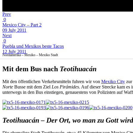
Prev
0
Mexico City – Part 2
09 July 2011
Next
0
Puebla und Mexikos beste Tacos
12 July 2011
Nordamerika – Mexiko – Mexiko Stadt
Mit dem Bus nach
Teotihuacán
Mit den öffentlichen Verkehrsmitteln fuhren wir von
Mexiko City
zur 
Norte
Busse mit dem Ziel
Los Pirámides
. Auf dieser Strecke kam es
unterwegs in den Bus einstiegen, genauestens von Polizisten auf Waffe
Teotihuacán – Der Ort, wo man zu Gott wir
Die ehemalige Stadt
Teotihuacán
, etwa 45 Kilometer von Mexico City