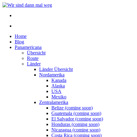
Home
Blog
Panamericana
Übersicht
Route
Länder
Länder Übersicht
Nordamerika
Kanada
Alaska
USA
Mexiko
Zentralamerika
Belize (coming soon)
Guatemala (coming soon)
El Salvador (coming soon)
Honduras (coming soon)
Nicaragua (coming soon)
Costa Rica (coming soon)