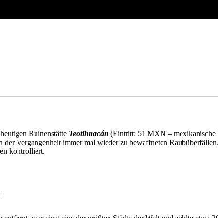
heutigen Ruinenstätte
Teotihuacán
(Eintritt: 51 MXN – mexikanische 
 in der Vergangenheit immer mal wieder zu bewaffneten Raubüberfällen.
n kontrolliert.
d
 entfernt, war einst eine der größten Städte der Welt und zählte etwa 