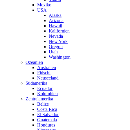
Mexiko
USA
Alaska
Arizona
Hawaii
Kalifornien
Nevada
New York
Oregon
Utah
Washington
Ozeanien
Australien
Fidschi
Neuseeland
Südamerika
Ecuador
Kolumbien
Zentralamerika
Belize
Costa Rica
El Salvador
Guatemala
Honduras