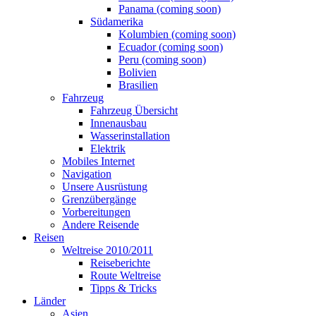
Panama (coming soon)
Südamerika
Kolumbien (coming soon)
Ecuador (coming soon)
Peru (coming soon)
Bolivien
Brasilien
Fahrzeug
Fahrzeug Übersicht
Innenausbau
Wasserinstallation
Elektrik
Mobiles Internet
Navigation
Unsere Ausrüstung
Grenzübergänge
Vorbereitungen
Andere Reisende
Reisen
Weltreise 2010/2011
Reiseberichte
Route Weltreise
Tipps & Tricks
Länder
Asien