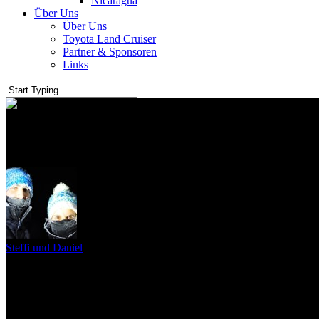
Nicaragua
Über Uns
Über Uns
Toyota Land Cruiser
Partner & Sponsoren
Links
Mexiko City – Teotihuacán
Steffi und Daniel
11. Juli 2011