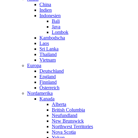
China
Indien
Indonesien
Bali
Java
Lombok
Kambodscha
Laos
Sri Lanka
Thailand
Vietnam
Europa
Deutschland
England
Finnland
Österreich
Nordamerika
Kanada
Alberta
British Columbia
Neufundland
New Brunswick
Northwest Territories
Nova Scotia
Yukon