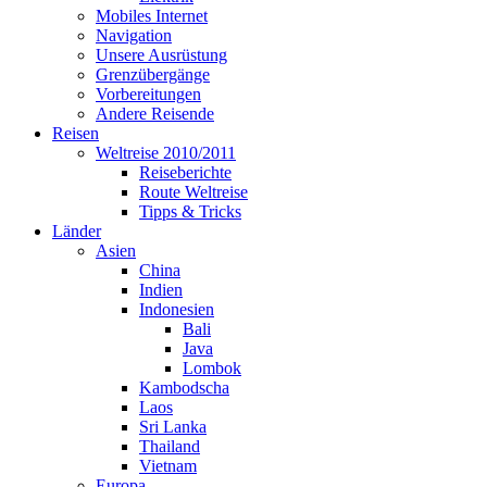
Mobiles Internet
Navigation
Unsere Ausrüstung
Grenzübergänge
Vorbereitungen
Andere Reisende
Reisen
Weltreise 2010/2011
Reiseberichte
Route Weltreise
Tipps & Tricks
Länder
Asien
China
Indien
Indonesien
Bali
Java
Lombok
Kambodscha
Laos
Sri Lanka
Thailand
Vietnam
Europa