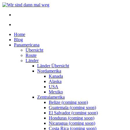
Home
Blog
Panamericana
Übersicht
Route
Länder
Länder Übersicht
Nordamerika
Kanada
Alaska
USA
Mexiko
Zentralamerika
Belize (coming soon)
Guatemala (coming soon)
El Salvador (coming soon)
Honduras (coming soon)
Nicaragua (coming soon)
Costa Rica (coming soon)