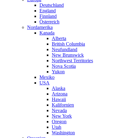
Deutschland
England
Finnland
Österreich
Nordamerika
Kanada
Alberta
British Columbia
Neufundland
New Brunswick
Northwest Territories
Nova Scotia
Yukon
Mexiko
USA
Alaska
Arizona
Hawaii
Kalifornien
Nevada
New York
Oregon
Utah
Washington