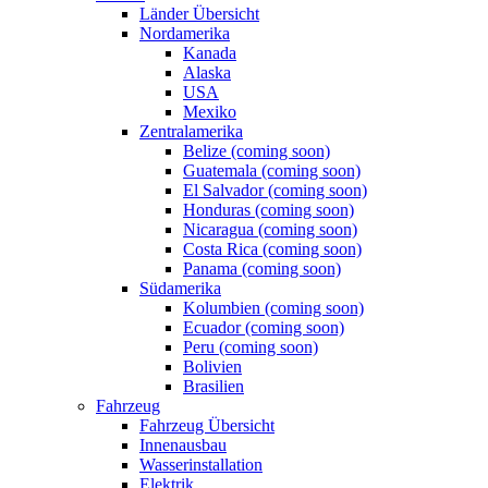
Länder Übersicht
Nordamerika
Kanada
Alaska
USA
Mexiko
Zentralamerika
Belize (coming soon)
Guatemala (coming soon)
El Salvador (coming soon)
Honduras (coming soon)
Nicaragua (coming soon)
Costa Rica (coming soon)
Panama (coming soon)
Südamerika
Kolumbien (coming soon)
Ecuador (coming soon)
Peru (coming soon)
Bolivien
Brasilien
Fahrzeug
Fahrzeug Übersicht
Innenausbau
Wasserinstallation
Elektrik