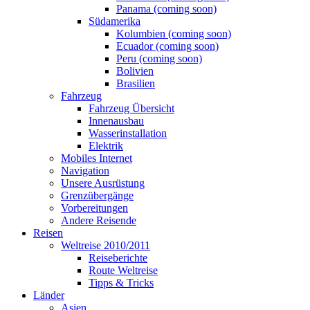
Panama (coming soon)
Südamerika
Kolumbien (coming soon)
Ecuador (coming soon)
Peru (coming soon)
Bolivien
Brasilien
Fahrzeug
Fahrzeug Übersicht
Innenausbau
Wasserinstallation
Elektrik
Mobiles Internet
Navigation
Unsere Ausrüstung
Grenzübergänge
Vorbereitungen
Andere Reisende
Reisen
Weltreise 2010/2011
Reiseberichte
Route Weltreise
Tipps & Tricks
Länder
Asien