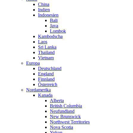
China
Indien
Indonesien
Bali
Java
Lombok
Kambodscha
Laos
Sri Lanka
Thailand
Vietnam
Europa
Deutschland
England
Finnland
Österreich
Nordamerika
Kanada
Alberta
British Columbia
Neufundland
New Brunswick
Northwest Territories
Nova Scotia
Yukon