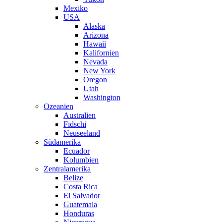
Mexiko
USA
Alaska
Arizona
Hawaii
Kalifornien
Nevada
New York
Oregon
Utah
Washington
Ozeanien
Australien
Fidschi
Neuseeland
Südamerika
Ecuador
Kolumbien
Zentralamerika
Belize
Costa Rica
El Salvador
Guatemala
Honduras