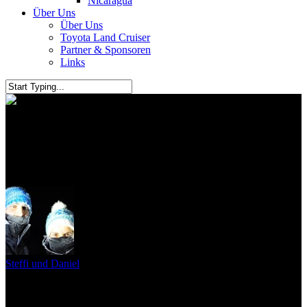
Nicaragua
Über Uns
Über Uns
Toyota Land Cruiser
Partner & Sponsoren
Links
Puebla und Mexikos beste
Tacos
Steffi und Daniel
12. Juli 2011