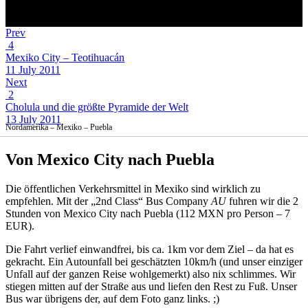
Prev
4
Mexiko City – Teotihuacán
11 July 2011
Next
2
Cholula und die größte Pyramide der Welt
13 July 2011
Nordamerika – Mexiko – Puebla
Von Mexico City nach Puebla
Die öffentlichen Verkehrsmittel in Mexiko sind wirklich zu
empfehlen. Mit der „2nd Class“ Bus Company
AU
fuhren wir die 2
Stunden von Mexico City nach Puebla (112 MXN pro Person – 7
EUR).
Die Fahrt verlief einwandfrei, bis ca. 1km vor dem Ziel – da hat es
gekracht. Ein Autounfall bei geschätzten 10km/h (und unser einziger
Unfall auf der ganzen Reise wohlgemerkt) also nix schlimmes. Wir
stiegen mitten auf der Straße aus und liefen den Rest zu Fuß. Unser
Bus war übrigens der, auf dem Foto ganz links. ;)