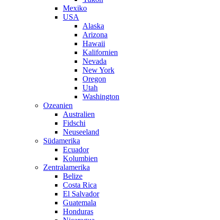
Mexiko
USA
Alaska
Arizona
Hawaii
Kalifornien
Nevada
New York
Oregon
Utah
Washington
Ozeanien
Australien
Fidschi
Neuseeland
Südamerika
Ecuador
Kolumbien
Zentralamerika
Belize
Costa Rica
El Salvador
Guatemala
Honduras