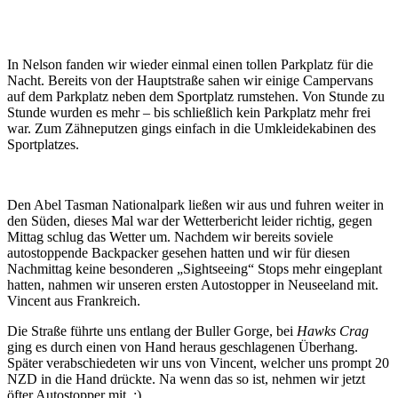
In Nelson fanden wir wieder einmal einen tollen Parkplatz für die
Nacht. Bereits von der Hauptstraße sahen wir einige Campervans
auf dem Parkplatz neben dem Sportplatz rumstehen. Von Stunde zu
Stunde wurden es mehr – bis schließlich kein Parkplatz mehr frei
war. Zum Zähneputzen gings einfach in die Umkleidekabinen des
Sportplatzes.
Den Abel Tasman Nationalpark ließen wir aus und fuhren weiter in
den Süden, dieses Mal war der Wetterbericht leider richtig, gegen
Mittag schlug das Wetter um. Nachdem wir bereits soviele
autostoppende Backpacker gesehen hatten und wir für diesen
Nachmittag keine besonderen „Sightseeing“ Stops mehr eingeplant
hatten, nahmen wir unseren ersten Autostopper in Neuseeland mit.
Vincent aus Frankreich.
Die Straße führte uns entlang der Buller Gorge, bei
Hawks Crag
ging es durch einen von Hand heraus geschlagenen Überhang.
Später verabschiedeten wir uns von Vincent, welcher uns prompt 20
NZD in die Hand drückte. Na wenn das so ist, nehmen wir jetzt
öfter Autostopper mit. ;)