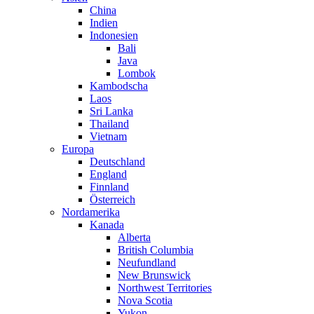
China
Indien
Indonesien
Bali
Java
Lombok
Kambodscha
Laos
Sri Lanka
Thailand
Vietnam
Europa
Deutschland
England
Finnland
Österreich
Nordamerika
Kanada
Alberta
British Columbia
Neufundland
New Brunswick
Northwest Territories
Nova Scotia
Yukon