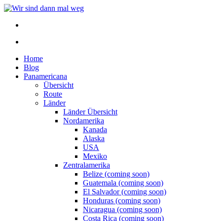
Home
Blog
Panamericana
Übersicht
Route
Länder
Länder Übersicht
Nordamerika
Kanada
Alaska
USA
Mexiko
Zentralamerika
Belize (coming soon)
Guatemala (coming soon)
El Salvador (coming soon)
Honduras (coming soon)
Nicaragua (coming soon)
Costa Rica (coming soon)