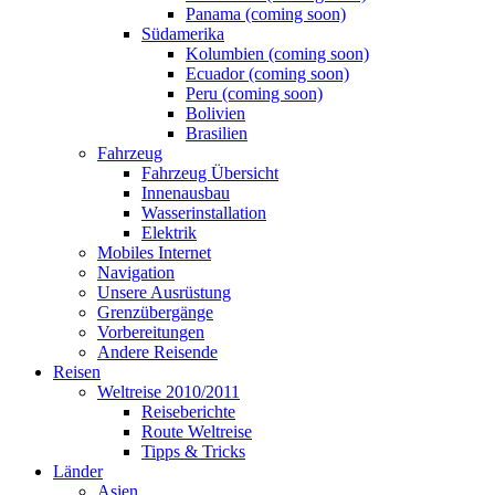
Panama (coming soon)
Südamerika
Kolumbien (coming soon)
Ecuador (coming soon)
Peru (coming soon)
Bolivien
Brasilien
Fahrzeug
Fahrzeug Übersicht
Innenausbau
Wasserinstallation
Elektrik
Mobiles Internet
Navigation
Unsere Ausrüstung
Grenzübergänge
Vorbereitungen
Andere Reisende
Reisen
Weltreise 2010/2011
Reiseberichte
Route Weltreise
Tipps & Tricks
Länder
Asien