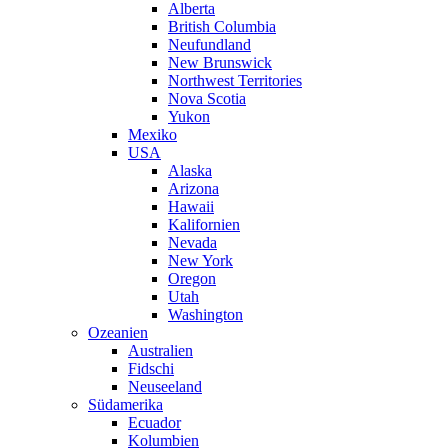
Alberta
British Columbia
Neufundland
New Brunswick
Northwest Territories
Nova Scotia
Yukon
Mexiko
USA
Alaska
Arizona
Hawaii
Kalifornien
Nevada
New York
Oregon
Utah
Washington
Ozeanien
Australien
Fidschi
Neuseeland
Südamerika
Ecuador
Kolumbien