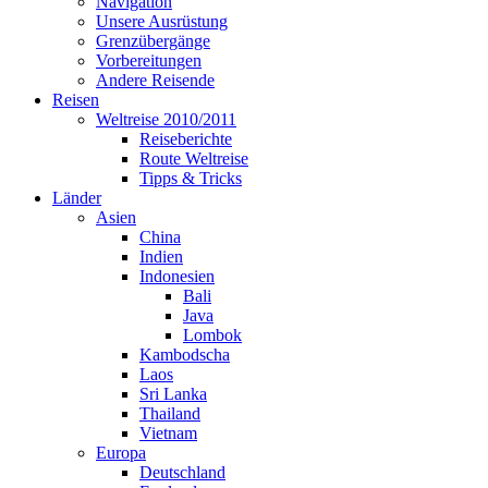
Navigation
Unsere Ausrüstung
Grenzübergänge
Vorbereitungen
Andere Reisende
Reisen
Weltreise 2010/2011
Reiseberichte
Route Weltreise
Tipps & Tricks
Länder
Asien
China
Indien
Indonesien
Bali
Java
Lombok
Kambodscha
Laos
Sri Lanka
Thailand
Vietnam
Europa
Deutschland