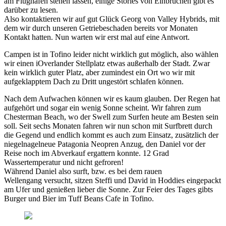
am Flughafen stehen lassen, einige Stories von Einbrüchen gibt es
darüber zu lesen.
Also kontaktieren wir auf gut Glück Georg von Valley Hybrids, mit
dem wir durch unseren Getriebeschaden bereits vor Monaten
Kontakt hatten. Nun warten wir erst mal auf eine Antwort.
Campen ist in Tofino leider nicht wirklich gut möglich, also wählen
wir einen iOverlander Stellplatz etwas außerhalb der Stadt. Zwar
kein wirklich guter Platz, aber zumindest ein Ort wo wir mit
aufgeklapptem Dach zu Dritt ungestört schlafen können.
Nach dem Aufwachen können wir es kaum glauben. Der Regen hat
aufgehört und sogar ein wenig Sonne scheint. Wir fahren zum
Chesterman Beach, wo der Swell zum Surfen heute am Besten sein
soll. Seit sechs Monaten fahren wir nun schon mit Surfbrett durch
die Gegend und endlich kommt es auch zum Einsatz, zusätzlich der
niegelnagelneue Patagonia Neopren Anzug, den Daniel vor der
Reise noch im Abverkauf ergattern konnte. 12 Grad
Wassertemperatur und nicht gefroren!
Während Daniel also surft, bzw. es bei dem rauen
Wellengang versucht, sitzen Steffi und David in Hoddies eingepackt
am Ufer und genießen lieber die Sonne. Zur Feier des Tages gibts
Burger und Bier im Tuff Beans Cafe in Tofino.