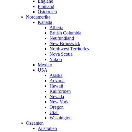
England
Finnland
Österreich
Nordamerika
Kanada
Alberta
British Columbia
Neufundland
New Brunswick
Northwest Territories
Nova Scotia
Yukon
Mexiko
USA
Alaska
Arizona
Hawaii
Kalifornien
Nevada
New York
Oregon
Utah
Washington
Ozeanien
Australien