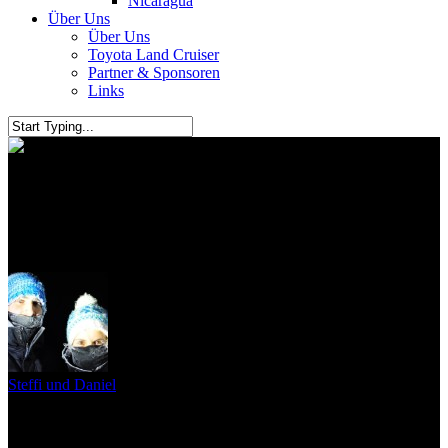
Nicaragua
Über Uns
Über Uns
Toyota Land Cruiser
Partner & Sponsoren
Links
Vancouver und Vancouver
Island im November
Steffi und Daniel
18. Mai 2017