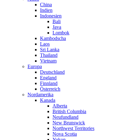
China
Indien
Indonesien
Bali
Java
Lombok
Kambodscha
Laos
Sri Lanka
Thailand
Vietnam
Europa
Deutschland
England
Finnland
Österreich
Nordamerika
Kanada
Alberta
British Columbia
Neufundland
New Brunswick
Northwest Territories
Nova Scotia
Yukon