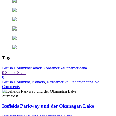
Tags:
British Columbia
Kanada
Nordamerika
Panamericana
0
Shares
Share
0
British Columbia
,
Kanada
,
Nordamerika
,
Panamericana
No
Comments
Next Post
Icefields Parkway und der Okanagan Lake