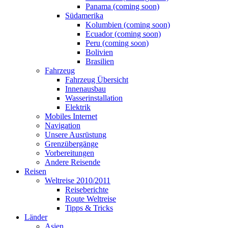
Panama (coming soon)
Südamerika
Kolumbien (coming soon)
Ecuador (coming soon)
Peru (coming soon)
Bolivien
Brasilien
Fahrzeug
Fahrzeug Übersicht
Innenausbau
Wasserinstallation
Elektrik
Mobiles Internet
Navigation
Unsere Ausrüstung
Grenzübergänge
Vorbereitungen
Andere Reisende
Reisen
Weltreise 2010/2011
Reiseberichte
Route Weltreise
Tipps & Tricks
Länder
Asien