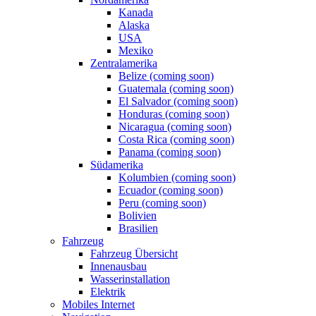
Kanada
Alaska
USA
Mexiko
Zentralamerika
Belize (coming soon)
Guatemala (coming soon)
El Salvador (coming soon)
Honduras (coming soon)
Nicaragua (coming soon)
Costa Rica (coming soon)
Panama (coming soon)
Südamerika
Kolumbien (coming soon)
Ecuador (coming soon)
Peru (coming soon)
Bolivien
Brasilien
Fahrzeug
Fahrzeug Übersicht
Innenausbau
Wasserinstallation
Elektrik
Mobiles Internet