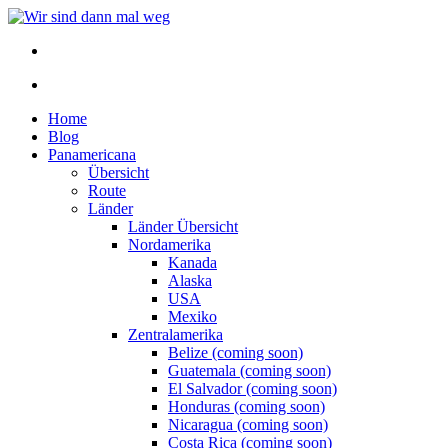
Home
Blog
Panamericana
Übersicht
Route
Länder
Länder Übersicht
Nordamerika
Kanada
Alaska
USA
Mexiko
Zentralamerika
Belize (coming soon)
Guatemala (coming soon)
El Salvador (coming soon)
Honduras (coming soon)
Nicaragua (coming soon)
Costa Rica (coming soon)