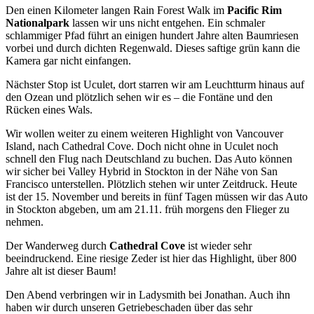
Den einen Kilometer langen Rain Forest Walk im
Pacific Rim
Nationalpark
lassen wir uns nicht entgehen. Ein schmaler
schlammiger Pfad führt an einigen hundert Jahre alten Baumriesen
vorbei und durch dichten Regenwald. Dieses saftige grün kann die
Kamera gar nicht einfangen.
Nächster Stop ist Uculet, dort starren wir am Leuchtturm hinaus auf
den Ozean und plötzlich sehen wir es – die Fontäne und den
Rücken eines Wals.
Wir wollen weiter zu einem weiteren Highlight von Vancouver
Island, nach Cathedral Cove. Doch nicht ohne in Uculet noch
schnell den Flug nach Deutschland zu buchen. Das Auto können
wir sicher bei Valley Hybrid in Stockton in der Nähe von San
Francisco unterstellen. Plötzlich stehen wir unter Zeitdruck. Heute
ist der 15. November und bereits in fünf Tagen müssen wir das Auto
in Stockton abgeben, um am 21.11. früh morgens den Flieger zu
nehmen.
Der Wanderweg durch
Cathedral Cove
ist wieder sehr
beeindruckend. Eine riesige Zeder ist hier das Highlight, über 800
Jahre alt ist dieser Baum!
Den Abend verbringen wir in Ladysmith bei Jonathan. Auch ihn
haben wir durch unseren Getriebeschaden über das sehr