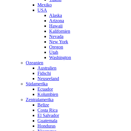
Mexiko
USA
Alaska
Arizona
Hawaii
Kalifornien
Nevada
New York
Oregon
Utah
Washington
Ozeanien
Australien
Fidschi
Neuseeland
Südamerika
Ecuador
Kolumbien
Zentralamerika
Belize
Costa Rica
El Salvador
Guatemala
Honduras