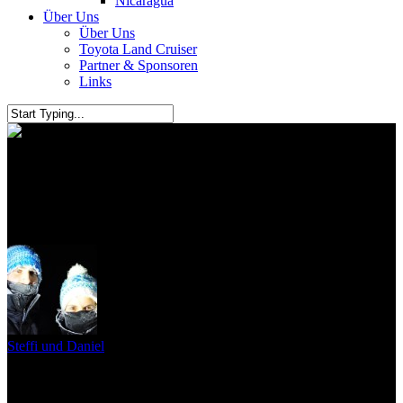
Nicaragua
Über Uns
Über Uns
Toyota Land Cruiser
Partner & Sponsoren
Links
Im Eiltempo durch Washington
und Oregon
Steffi und Daniel
3. Juli 2017