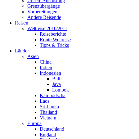
Unsere Ausrüstung
Grenzübergänge
Vorbereitungen
Andere Reisende
Reisen
Weltreise 2010/2011
Reiseberichte
Route Weltreise
Tipps & Tricks
Länder
Asien
China
Indien
Indonesien
Bali
Java
Lombok
Kambodscha
Laos
Sri Lanka
Thailand
Vietnam
Europa
Deutschland
England