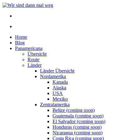
Home
Blog
Panamericana
Übersicht
Route
Länder
Länder Übersicht
Nordamerika
Kanada
Alaska
USA
Mexiko
Zentralamerika
Belize (coming soon)
Guatemala (coming soon)
El Salvador (coming soon)
Honduras (coming soon)
Nicaragua (coming soon)
Costa Rica (coming soon)