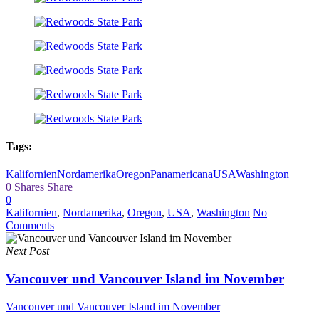
Tags:
Kalifornien
Nordamerika
Oregon
Panamericana
USA
Washington
0
Shares
Share
0
Kalifornien
,
Nordamerika
,
Oregon
,
USA
,
Washington
No
Comments
Next Post
Vancouver und Vancouver Island im November
Vancouver und Vancouver Island im November