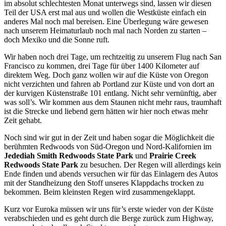
im absolut schlechtesten Monat unterwegs sind, lassen wir diesen
Teil der USA erst mal aus und wollen die Westküste einfach ein
anderes Mal noch mal bereisen. Eine Überlegung wäre gewesen
nach unserem Heimaturlaub noch mal nach Norden zu starten –
doch Mexiko und die Sonne ruft.
Wir haben noch drei Tage, um rechtzeitig zu unserem Flug nach San
Francisco zu kommen, drei Tage für über 1400 Kilometer auf
direktem Weg. Doch ganz wollen wir auf die Küste von Oregon
nicht verzichten und fahren ab Portland zur Küste und von dort an
der kurvigen Küstenstraße 101 entlang. Nicht sehr vernünftig, aber
was soll’s. Wir kommen aus dem Staunen nicht mehr raus, traumhaft
ist die Strecke und liebend gern hätten wir hier noch etwas mehr
Zeit gehabt.
Noch sind wir gut in der Zeit und haben sogar die Möglichkeit die
berühmten Redwoods von Süd-Oregon und Nord-Kalifornien im
Jedediah Smith Redwoods State Park
und
Prairie Creek
Redwoods State Park
zu besuchen. Der Regen will allerdings kein
Ende finden und abends versuchen wir für das Einlagern des Autos
mit der Standheizung den Stoff unseres Klappdachs trocken zu
bekommen. Beim kleinsten Regen wird zusammengeklappt.
Kurz vor Euroka müssen wir uns für’s erste wieder von der Küste
verabschieden und es geht durch die Berge zurück zum Highway,