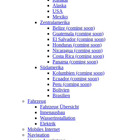
Alaska
USA
Mexiko
Zentralamerika
Belize (coming soon)
Guatemala (coming soon)
El Salvador (coming soon)
Honduras (coming soon)
Nicaragua (coming soon)
Costa Rica (coming soon)
Panama (coming soon)
Südamerika
Kolumbien (coming soon)
Ecuador (coming soon)
Peru (coming soon)
Bolivien
Brasilien
Fahrzeug
Fahrzeug Übersicht
Innenausbau
Wasserinstallation
Elektrik
Mobiles Internet
Navigation