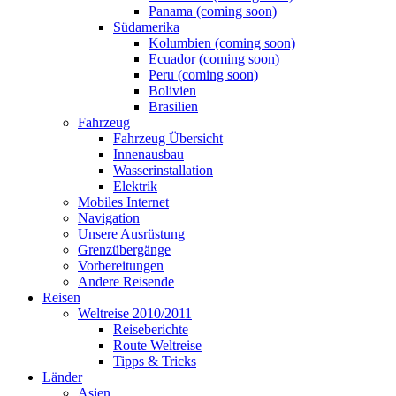
Panama (coming soon)
Südamerika
Kolumbien (coming soon)
Ecuador (coming soon)
Peru (coming soon)
Bolivien
Brasilien
Fahrzeug
Fahrzeug Übersicht
Innenausbau
Wasserinstallation
Elektrik
Mobiles Internet
Navigation
Unsere Ausrüstung
Grenzübergänge
Vorbereitungen
Andere Reisende
Reisen
Weltreise 2010/2011
Reiseberichte
Route Weltreise
Tipps & Tricks
Länder
Asien