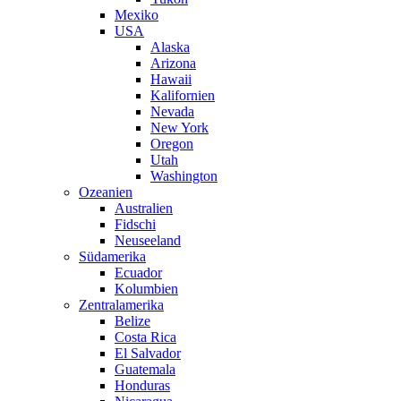
Mexiko
USA
Alaska
Arizona
Hawaii
Kalifornien
Nevada
New York
Oregon
Utah
Washington
Ozeanien
Australien
Fidschi
Neuseeland
Südamerika
Ecuador
Kolumbien
Zentralamerika
Belize
Costa Rica
El Salvador
Guatemala
Honduras