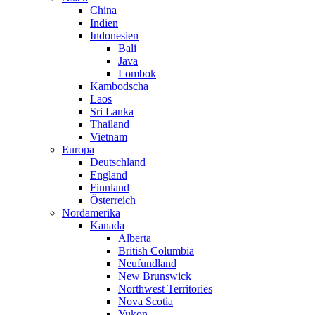
China
Indien
Indonesien
Bali
Java
Lombok
Kambodscha
Laos
Sri Lanka
Thailand
Vietnam
Europa
Deutschland
England
Finnland
Österreich
Nordamerika
Kanada
Alberta
British Columbia
Neufundland
New Brunswick
Northwest Territories
Nova Scotia
Yukon