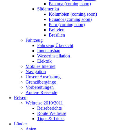
Panama (coming soon)
Südamerika
Kolumbien (coming soon)
Ecuador (coming soon)
Peru (coming soon)
Bolivien
Brasilien
Fahrzeug
Fahrzeug Übersicht
Innenausbau
Wasserinstallation
Elektrik
Mobiles Internet
Navigation
Unsere Ausrüstung
Grenzübergänge
Vorbereitungen
Andere Reisende
Reisen
Weltreise 2010/2011
Reiseberichte
Route Weltreise
Tipps & Tricks
Länder
Asien