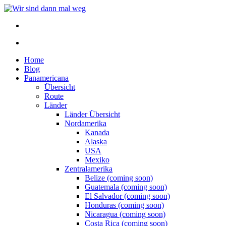
Home
Blog
Panamericana
Übersicht
Route
Länder
Länder Übersicht
Nordamerika
Kanada
Alaska
USA
Mexiko
Zentralamerika
Belize (coming soon)
Guatemala (coming soon)
El Salvador (coming soon)
Honduras (coming soon)
Nicaragua (coming soon)
Costa Rica (coming soon)