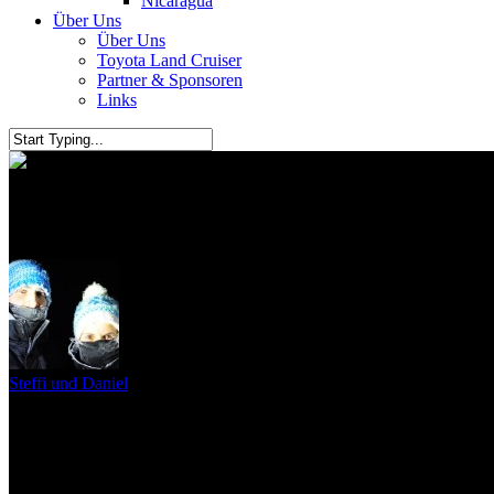
Nicaragua
Über Uns
Über Uns
Toyota Land Cruiser
Partner & Sponsoren
Links
Viva Las Vegas
Steffi und Daniel
24. Juni 2011