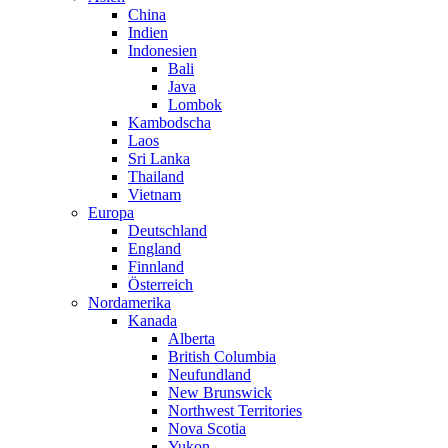
China
Indien
Indonesien
Bali
Java
Lombok
Kambodscha
Laos
Sri Lanka
Thailand
Vietnam
Europa
Deutschland
England
Finnland
Österreich
Nordamerika
Kanada
Alberta
British Columbia
Neufundland
New Brunswick
Northwest Territories
Nova Scotia
Yukon