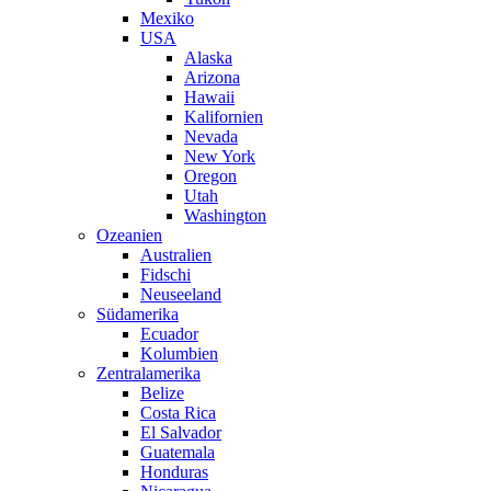
Mexiko
USA
Alaska
Arizona
Hawaii
Kalifornien
Nevada
New York
Oregon
Utah
Washington
Ozeanien
Australien
Fidschi
Neuseeland
Südamerika
Ecuador
Kolumbien
Zentralamerika
Belize
Costa Rica
El Salvador
Guatemala
Honduras