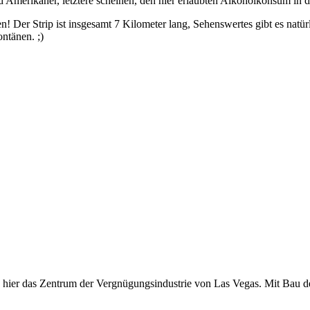
 Amerikaner, letztere scheinen, den hier erlaubten Alkoholkonsum in de
n! Der Strip ist insgesamt 7 Kilometer lang, Sehenswertes gibt es natü
ntänen. ;)
ch hier das Zentrum der Vergnügungsindustrie von Las Vegas. Mit Bau d