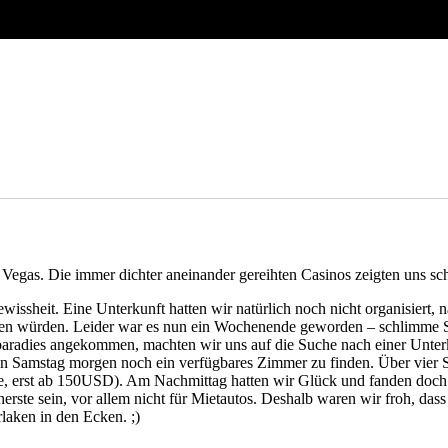
Vegas. Die immer dichter aneinander gereihten Casinos zeigten uns sc
wissheit. Eine Unterkunft hatten wir natürlich noch nicht organisiert,
men würden. Leider war es nun ein Wochenende geworden – schlimme S
rparadies angekommen, machten wir uns auf die Suche nach einer Unterk
ühen Samstag morgen noch ein verfügbares Zimmer zu finden. Über vier
asse, erst ab 150USD). Am Nachmittag hatten wir Glück und fanden doc
herste sein, vor allem nicht für Mietautos. Deshalb waren wir froh, dass
laken in den Ecken. ;)