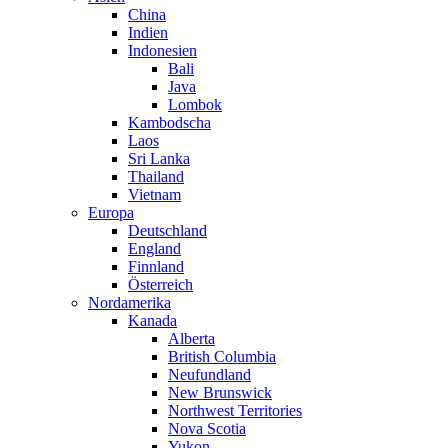
China
Indien
Indonesien
Bali
Java
Lombok
Kambodscha
Laos
Sri Lanka
Thailand
Vietnam
Europa
Deutschland
England
Finnland
Österreich
Nordamerika
Kanada
Alberta
British Columbia
Neufundland
New Brunswick
Northwest Territories
Nova Scotia
Yukon