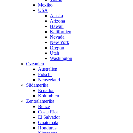
Mexiko
USA
Alaska
Arizona
Hawaii
Kalifornien
Nevada
New York
Oregon
Utah
Washington
Ozeanien
Australien
Fidschi
Neuseeland
Südamerika
Ecuador
Kolumbien
Zentralamerika
Belize
Costa Rica
El Salvador
Guatemala
Honduras