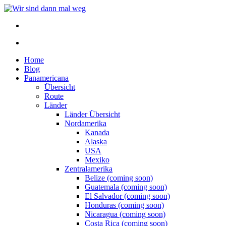
Home
Blog
Panamericana
Übersicht
Route
Länder
Länder Übersicht
Nordamerika
Kanada
Alaska
USA
Mexiko
Zentralamerika
Belize (coming soon)
Guatemala (coming soon)
El Salvador (coming soon)
Honduras (coming soon)
Nicaragua (coming soon)
Costa Rica (coming soon)