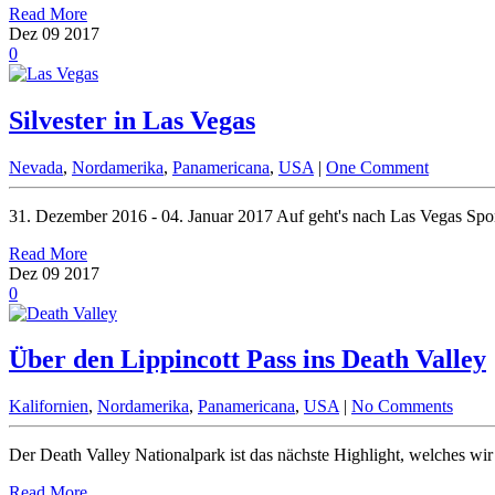
Read More
Dez
09
2017
0
Silvester in Las Vegas
Nevada
,
Nordamerika
,
Panamericana
,
USA
|
One Comment
31. Dezember 2016 - 04. Januar 2017 Auf geht's nach Las Vegas Spo
Read More
Dez
09
2017
0
Über den Lippincott Pass ins Death Valley
Kalifornien
,
Nordamerika
,
Panamericana
,
USA
|
No Comments
Der Death Valley Nationalpark ist das nächste Highlight, welches wi
Read More