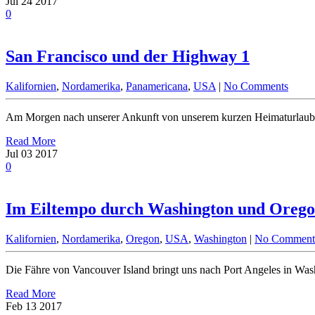
Jul
24
2017
0
San Francisco und der Highway 1
Kalifornien
,
Nordamerika
,
Panamericana
,
USA
|
No Comments
Am Morgen nach unserer Ankunft von unserem kurzen Heimaturlaub m
Read More
Jul
03
2017
0
Im Eiltempo durch Washington und Oreg
Kalifornien
,
Nordamerika
,
Oregon
,
USA
,
Washington
|
No Comment
Die Fähre von Vancouver Island bringt uns nach Port Angeles in Wash
Read More
Feb
13
2017