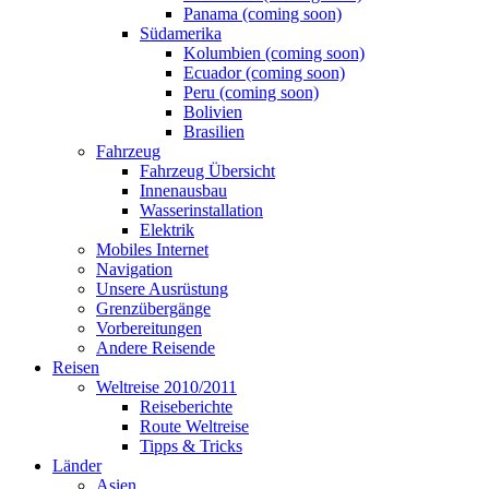
Panama (coming soon)
Südamerika
Kolumbien (coming soon)
Ecuador (coming soon)
Peru (coming soon)
Bolivien
Brasilien
Fahrzeug
Fahrzeug Übersicht
Innenausbau
Wasserinstallation
Elektrik
Mobiles Internet
Navigation
Unsere Ausrüstung
Grenzübergänge
Vorbereitungen
Andere Reisende
Reisen
Weltreise 2010/2011
Reiseberichte
Route Weltreise
Tipps & Tricks
Länder
Asien