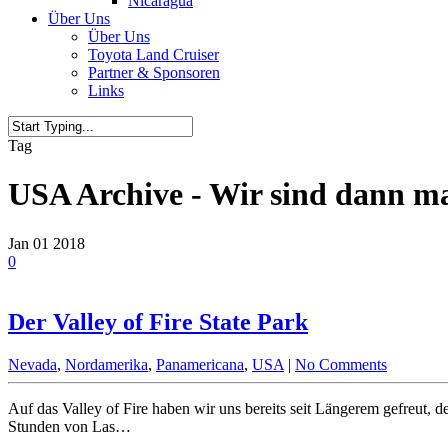
Nicaragua
Über Uns
Über Uns
Toyota Land Cruiser
Partner & Sponsoren
Links
Tag
USA Archive - Wir sind dann m
Jan
01
2018
0
Der Valley of Fire State Park
Nevada
,
Nordamerika
,
Panamericana
,
USA
|
No Comments
Auf das Valley of Fire haben wir uns bereits seit Längerem gefreut, d
Stunden von Las…