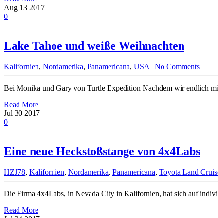
Aug
13
2017
0
Lake Tahoe und weiße Weihnachten
Kalifornien
,
Nordamerika
,
Panamericana
,
USA
|
No Comments
Bei Monika und Gary von Turtle Expedition Nachdem wir endlich mit
Read More
Jul
30
2017
0
Eine neue Heckstoßstange von 4x4Labs
HZJ78
,
Kalifornien
,
Nordamerika
,
Panamericana
,
Toyota Land Cruis
Die Firma 4x4Labs, in Nevada City in Kalifornien, hat sich auf indivi
Read More