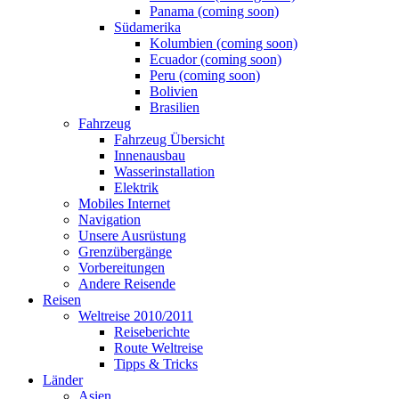
Panama (coming soon)
Südamerika
Kolumbien (coming soon)
Ecuador (coming soon)
Peru (coming soon)
Bolivien
Brasilien
Fahrzeug
Fahrzeug Übersicht
Innenausbau
Wasserinstallation
Elektrik
Mobiles Internet
Navigation
Unsere Ausrüstung
Grenzübergänge
Vorbereitungen
Andere Reisende
Reisen
Weltreise 2010/2011
Reiseberichte
Route Weltreise
Tipps & Tricks
Länder
Asien