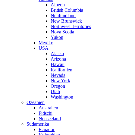
Alberta
British Columbia
Neufundland
New Brunswick
Northwest Territories
Nova Scotia
Yukon
Mexiko
USA
Alaska
Arizona
Hawaii
Kalifornien
Nevada
New York
Oregon
Utah
Washington
Ozeanien
Australien
Fidschi
Neuseeland
Südamerika
Ecuador
Kolumbien