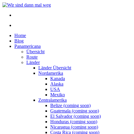
Home
Blog
Panamericana
Übersicht
Route
Länder
Länder Übersicht
Nordamerika
Kanada
Alaska
USA
Mexiko
Zentralamerika
Belize (coming soon)
Guatemala (coming soon)
El Salvador (coming soon)
Honduras (coming soon)
Nicaragua (coming soon)
Costa Rica (coming soon)