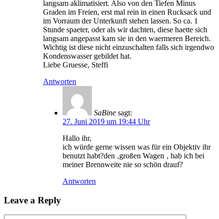
langsam aklimatisiert. Also von den Tiefen Minus
Graden im Freien, erst mal rein in einen Rucksack und
im Vorraum der Unterkunft stehen lassen. So ca. 1
Stunde spaeter, oder als wir dachten, diese haette sich
langsam angepasst kam sie in den waermeren Bereich.
Wichtig ist diese nicht einzuschalten falls sich irgendwo
Kondenswasser gebildet hat.
Liebe Gruesse, Steffi
Antworten
SaBine
sagt:
27. Juni 2019 um 19:44 Uhr
Hallo ihr,
ich würde gerne wissen was für ein Objektiv ihr
benutzt habt?den ‚großen Wagen ‚ hab ich bei
meiner Brennweite nie so schön drauf?
Antworten
Leave a Reply