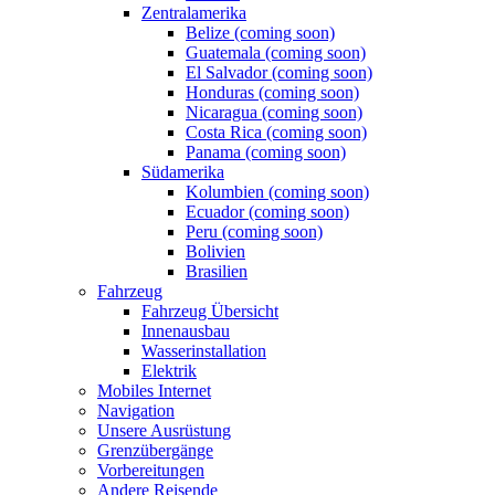
Zentralamerika
Belize (coming soon)
Guatemala (coming soon)
El Salvador (coming soon)
Honduras (coming soon)
Nicaragua (coming soon)
Costa Rica (coming soon)
Panama (coming soon)
Südamerika
Kolumbien (coming soon)
Ecuador (coming soon)
Peru (coming soon)
Bolivien
Brasilien
Fahrzeug
Fahrzeug Übersicht
Innenausbau
Wasserinstallation
Elektrik
Mobiles Internet
Navigation
Unsere Ausrüstung
Grenzübergänge
Vorbereitungen
Andere Reisende