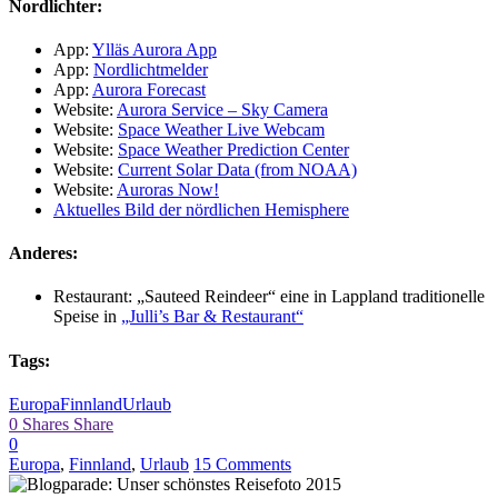
Nordlichter:
App:
Ylläs Aurora App
App:
Nordlichtmelder
App:
Aurora Forecast
Website:
Aurora Service – Sky Camera
Website:
Space Weather Live Webcam
Website:
Space Weather Prediction Center
Website:
Current Solar Data (from NOAA)
Website:
Auroras Now!
Aktuelles Bild der nördlichen Hemisphere
Anderes:
Restaurant: „Sauteed Reindeer“ eine in Lappland traditionelle
Speise in
„Julli’s Bar & Restaurant“
Tags:
Europa
Finnland
Urlaub
0
Shares
Share
0
Europa
,
Finnland
,
Urlaub
15 Comments