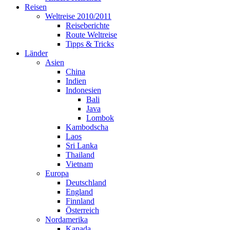
Reisen
Weltreise 2010/2011
Reiseberichte
Route Weltreise
Tipps & Tricks
Länder
Asien
China
Indien
Indonesien
Bali
Java
Lombok
Kambodscha
Laos
Sri Lanka
Thailand
Vietnam
Europa
Deutschland
England
Finnland
Österreich
Nordamerika
Kanada