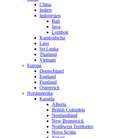
China
Indien
Indonesien
Bali
Java
Lombok
Kambodscha
Laos
Sri Lanka
Thailand
Vietnam
Europa
Deutschland
England
Finnland
Österreich
Nordamerika
Kanada
Alberta
British Columbia
Neufundland
New Brunswick
Northwest Territories
Nova Scotia
Yukon