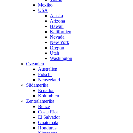
Mexiko
USA
Alaska
Arizona
Hawaii
Kalifornien
Nevada
New York
Oregon
Utah
Washington
Ozeanien
Australien
Fidschi
Neuseeland
Südamerika
Ecuador
Kolumbien
Zentralamerika
Belize
Costa Rica
El Salvador
Guatemala
Honduras