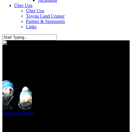
Nicaragua
Über Uns
Über Uns
Toyota Land Cruiser
Partner & Sponsoren
Links
Zu Silvester in Äkäslompolo –
Finnland
Steffi und Daniel
3. Dezember 2015