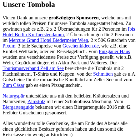
Unsere Tombola
Vielen Dank an unsere
großzügigen Sponsoren
, welche uns mit
wirklich tollen Preisen für unsere Tombola ausgestattet haben. Zu
gewinnen gab es z.B. 2 x 2 Übernachtungen für 2 Personen im
Ibis
Hotel Berlin Kurfuerstendamm
, 2 Übernachtungen für 2 Personen
im
Mercure Grand Hotel Biedermeier Wien
, 2 x 50€ Gutschein von
Pixum
, 3 tolle Sachpreise von
Geschenkideen.de
, wie z.B. eine
Rubbel-Weltkarte, oder ein Reisetagebuch. Vom
Pinzgauer Haus
wurden uns verschiedenste Preise zur Verfügung gestellt, wie z.B.
Wein, Gepäckanhänger, ein Akku Pack und Weiteres. Der
Tourismusverband Zell am See
bereicherte die Tombola mit 2
Flachmännern, T-Shirts und Kappen, von der
Schmitten
gab es u.A.
Gutscheine für die romantische Rundfahrt am Zeller See und vom
Zum Cäsar
gab es einen Pizzagutschein.
Naturgspür
unterstützte uns mit den beliebten Kräutersalzen und
Naturseifen,
Almstolz
mit einer Schokobussi-Mischung. Vom
Biergartenguide
bekamen wir einen Biergartenguide 2016 mit 42
Freibier Gutscheinen gesponsert.
Alles wunderbar tolle Geschenke, die am Ende des Abends alle
einen glücklichen Besitzer gefunden haben und uns somit die
Reisekasse ein wenig aufstockten :)