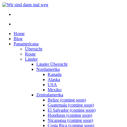
Home
Blog
Panamericana
Übersicht
Route
Länder
Länder Übersicht
Nordamerika
Kanada
Alaska
USA
Mexiko
Zentralamerika
Belize (coming soon)
Guatemala (coming soon)
El Salvador (coming soon)
Honduras (coming soon)
Nicaragua (coming soon)
Costa Rica (coming soon)