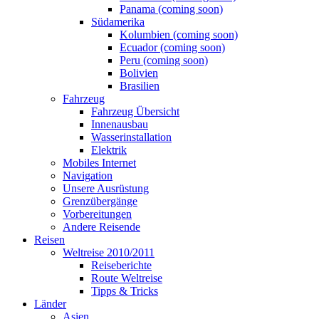
Panama (coming soon)
Südamerika
Kolumbien (coming soon)
Ecuador (coming soon)
Peru (coming soon)
Bolivien
Brasilien
Fahrzeug
Fahrzeug Übersicht
Innenausbau
Wasserinstallation
Elektrik
Mobiles Internet
Navigation
Unsere Ausrüstung
Grenzübergänge
Vorbereitungen
Andere Reisende
Reisen
Weltreise 2010/2011
Reiseberichte
Route Weltreise
Tipps & Tricks
Länder
Asien