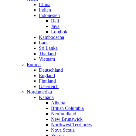
China
Indien
Indonesien
Bali
Java
Lombok
Kambodscha
Laos
Sri Lanka
Thailand
Vietnam
Europa
Deutschland
England
Finnland
Österreich
Nordamerika
Kanada
Alberta
British Columbia
Neufundland
New Brunswick
Northwest Territories
Nova Scotia
Yukon