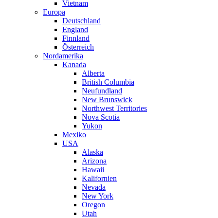
Vietnam
Europa
Deutschland
England
Finnland
Österreich
Nordamerika
Kanada
Alberta
British Columbia
Neufundland
New Brunswick
Northwest Territories
Nova Scotia
Yukon
Mexiko
USA
Alaska
Arizona
Hawaii
Kalifornien
Nevada
New York
Oregon
Utah