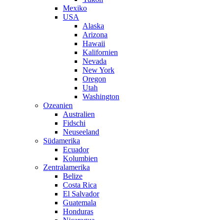
Mexiko
USA
Alaska
Arizona
Hawaii
Kalifornien
Nevada
New York
Oregon
Utah
Washington
Ozeanien
Australien
Fidschi
Neuseeland
Südamerika
Ecuador
Kolumbien
Zentralamerika
Belize
Costa Rica
El Salvador
Guatemala
Honduras