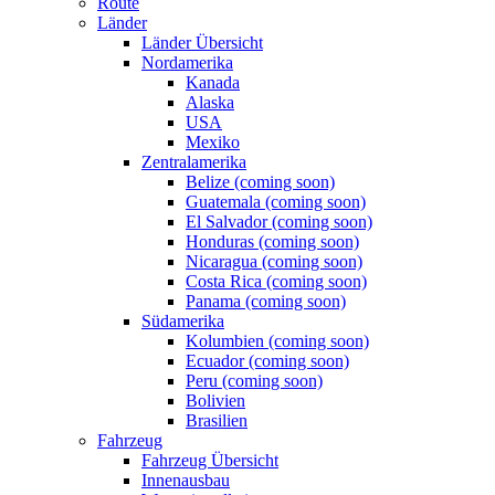
Route
Länder
Länder Übersicht
Nordamerika
Kanada
Alaska
USA
Mexiko
Zentralamerika
Belize (coming soon)
Guatemala (coming soon)
El Salvador (coming soon)
Honduras (coming soon)
Nicaragua (coming soon)
Costa Rica (coming soon)
Panama (coming soon)
Südamerika
Kolumbien (coming soon)
Ecuador (coming soon)
Peru (coming soon)
Bolivien
Brasilien
Fahrzeug
Fahrzeug Übersicht
Innenausbau