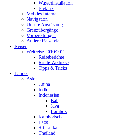
Wasserinstallation
Elektrik
Mobiles Internet
Navigation
Unsere Ausrüstung
Grenzübergänge
Vorbereitungen
Andere Reisende
Reisen
Weltreise 2010/2011
Reiseberichte
Route Weltreise
Tipps & Tricks
Länder
Asien
China
Indien
Indonesien
Bali
Java
Lombok
Kambodscha
Laos
Sri Lanka
Thailand