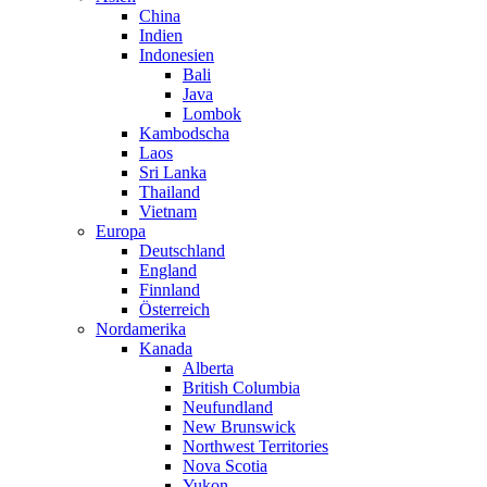
China
Indien
Indonesien
Bali
Java
Lombok
Kambodscha
Laos
Sri Lanka
Thailand
Vietnam
Europa
Deutschland
England
Finnland
Österreich
Nordamerika
Kanada
Alberta
British Columbia
Neufundland
New Brunswick
Northwest Territories
Nova Scotia
Yukon