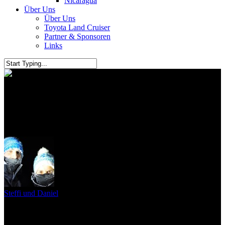
Nicaragua
Über Uns
Über Uns
Toyota Land Cruiser
Partner & Sponsoren
Links
Neue Kühlwasserschläuche für
unseren Toyota Land Cruiser
Steffi und Daniel
7. März 2016