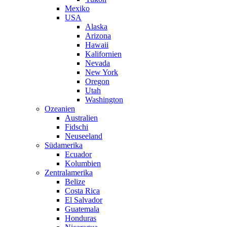
Mexiko
USA
Alaska
Arizona
Hawaii
Kalifornien
Nevada
New York
Oregon
Utah
Washington
Ozeanien
Australien
Fidschi
Neuseeland
Südamerika
Ecuador
Kolumbien
Zentralamerika
Belize
Costa Rica
El Salvador
Guatemala
Honduras