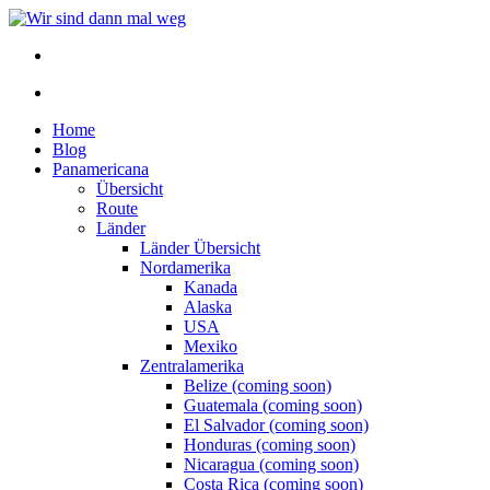
Home
Blog
Panamericana
Übersicht
Route
Länder
Länder Übersicht
Nordamerika
Kanada
Alaska
USA
Mexiko
Zentralamerika
Belize (coming soon)
Guatemala (coming soon)
El Salvador (coming soon)
Honduras (coming soon)
Nicaragua (coming soon)
Costa Rica (coming soon)