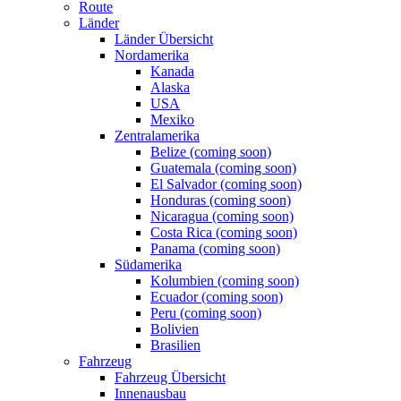
Route
Länder
Länder Übersicht
Nordamerika
Kanada
Alaska
USA
Mexiko
Zentralamerika
Belize (coming soon)
Guatemala (coming soon)
El Salvador (coming soon)
Honduras (coming soon)
Nicaragua (coming soon)
Costa Rica (coming soon)
Panama (coming soon)
Südamerika
Kolumbien (coming soon)
Ecuador (coming soon)
Peru (coming soon)
Bolivien
Brasilien
Fahrzeug
Fahrzeug Übersicht
Innenausbau