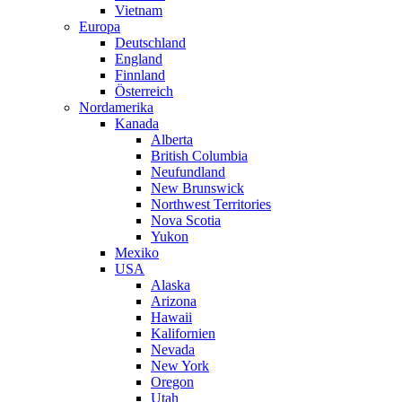
Vietnam
Europa
Deutschland
England
Finnland
Österreich
Nordamerika
Kanada
Alberta
British Columbia
Neufundland
New Brunswick
Northwest Territories
Nova Scotia
Yukon
Mexiko
USA
Alaska
Arizona
Hawaii
Kalifornien
Nevada
New York
Oregon
Utah