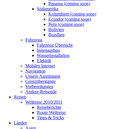
Panama (coming soon)
Südamerika
Kolumbien (coming soon)
Ecuador (coming soon)
Peru (coming soon)
Bolivien
Brasilien
Fahrzeug
Fahrzeug Übersicht
Innenausbau
Wasserinstallation
Elektrik
Mobiles Internet
Navigation
Unsere Ausrüstung
Grenzübergänge
Vorbereitungen
Andere Reisende
Reisen
Weltreise 2010/2011
Reiseberichte
Route Weltreise
Tipps & Tricks
Länder
Asien