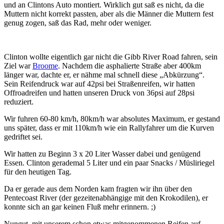
und an Clintons Auto montiert. Wirklich gut saß es nicht, da die
Muttern nicht korrekt passten, aber als die Männer die Muttern fest
genug zogen, saß das Rad, mehr oder weniger.
Clinton wollte eigentlich gar nicht die Gibb River Road fahren, sein
Ziel war
Broome
. Nachdem die asphalierte Straße aber 400km
länger war, dachte er, er nähme mal schnell diese „Abkürzung“.
Sein Reifendruck war auf 42psi bei Straßenreifen, wir hatten
Offroadreifen und hatten unseren Druck von 36psi auf 28psi
reduziert.
Wir fuhren 60-80 km/h, 80km/h war absolutes Maximum, er gestand
uns später, dass er mit 110km/h wie ein Rallyfahrer um die Kurven
gedriftet sei.
Wir hatten zu Beginn 3 x 20 Liter Wasser dabei und genügend
Essen. Clinton gerademal 5 Liter und ein paar Snacks / Müsliriegel
für den heutigen Tag.
Da er gerade aus dem Norden kam fragten wir ihn über den
Pentecoast River (der gezeitenabhängige mit den Krokodilen), er
konnte sich an gar keinen Fluß mehr erinnern. ;)
Nungut, mit unserem schon etwas mitgenommenen Reifen auf