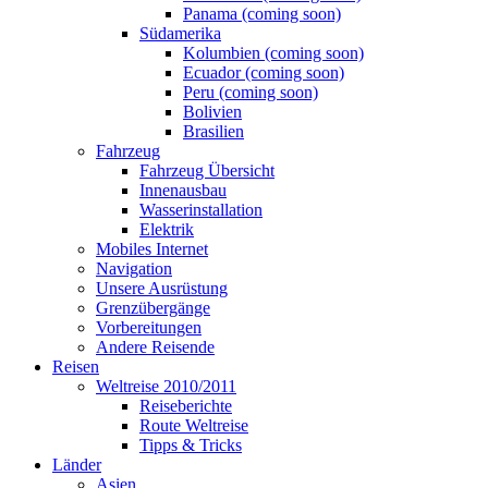
Panama (coming soon)
Südamerika
Kolumbien (coming soon)
Ecuador (coming soon)
Peru (coming soon)
Bolivien
Brasilien
Fahrzeug
Fahrzeug Übersicht
Innenausbau
Wasserinstallation
Elektrik
Mobiles Internet
Navigation
Unsere Ausrüstung
Grenzübergänge
Vorbereitungen
Andere Reisende
Reisen
Weltreise 2010/2011
Reiseberichte
Route Weltreise
Tipps & Tricks
Länder
Asien