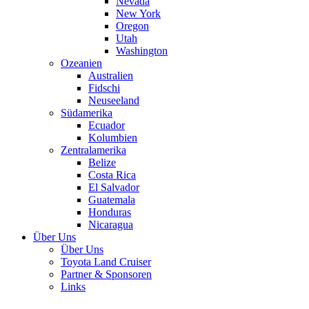
Nevada
New York
Oregon
Utah
Washington
Ozeanien
Australien
Fidschi
Neuseeland
Südamerika
Ecuador
Kolumbien
Zentralamerika
Belize
Costa Rica
El Salvador
Guatemala
Honduras
Nicaragua
Über Uns
Über Uns
Toyota Land Cruiser
Partner & Sponsoren
Links