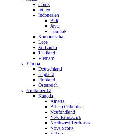
China
Indien
Indonesien
Bali
Java
Lombok
Kambodscha
Laos
Sri Lanka
Thailand
Vietnam
Europa
Deutschland
England
Finnland
Österreich
Nordamerika
Kanada
Alberta
British Columbia
Neufundland
New Brunswick
Northwest Territories
Nova Scotia
Yukon