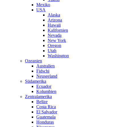
Mexiko
USA
Alaska
Arizona
Hawaii
Kalifornien
Nevada
New York
Oregon
Utah
Washington
Ozeanien
Australien
Fidschi
Neuseeland
Südamerika
Ecuador
Kolumbien
Zentralamerika
Belize
Costa Rica
El Salvador
Guatemala
Honduras