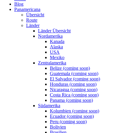
Blog
Panamericana
Übersicht
Route
Länder
Länder Übersicht
Nordamerika
Kanada
Alaska
USA
Mexiko
Zentralamerika
Belize (coming soon)
Guatemala (coming soon)
El Salvador (coming soon)
Honduras (coming soon)
Nicaragua (coming soon)
Costa Rica (coming soon)
Panama (coming soon)
Südamerika
Kolumbien (coming soon)
Ecuador (coming soon)
Peru (coming soon)
Bolivien
Brasilien