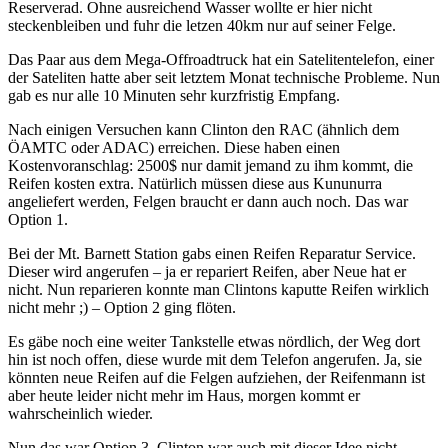
Reserverad. Ohne ausreichend Wasser wollte er hier nicht
steckenbleiben und fuhr die letzen 40km nur auf seiner Felge.
Das Paar aus dem Mega-Offroadtruck hat ein Satelitentelefon, einer
der Sateliten hatte aber seit letztem Monat technische Probleme. Nun
gab es nur alle 10 Minuten sehr kurzfristig Empfang.
Nach einigen Versuchen kann Clinton den RAC (ähnlich dem
ÖAMTC oder ADAC) erreichen. Diese haben einen
Kostenvoranschlag: 2500$ nur damit jemand zu ihm kommt, die
Reifen kosten extra. Natürlich müssen diese aus Kununurra
angeliefert werden, Felgen braucht er dann auch noch. Das war
Option 1.
Bei der Mt. Barnett Station gabs einen Reifen Reparatur Service.
Dieser wird angerufen – ja er repariert Reifen, aber Neue hat er
nicht. Nun reparieren konnte man Clintons kaputte Reifen wirklich
nicht mehr ;) – Option 2 ging flöten.
Es gäbe noch eine weiter Tankstelle etwas nördlich, der Weg dort
hin ist noch offen, diese wurde mit dem Telefon angerufen. Ja, sie
könnten neue Reifen auf die Felgen aufziehen, der Reifenmann ist
aber heute leider nicht mehr im Haus, morgen kommt er
wahrscheinlich wieder.
Nun das war Option 3. Clinton war auch mit dieser Idee nicht