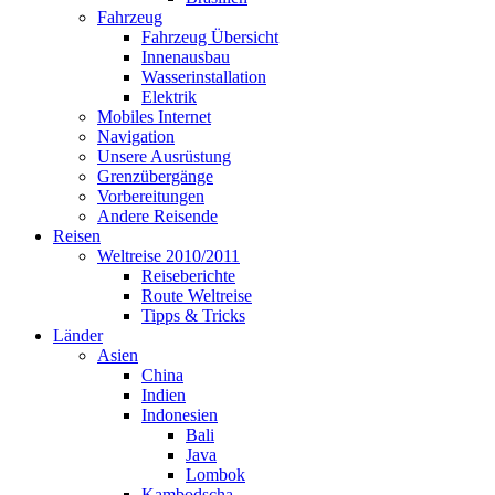
Fahrzeug
Fahrzeug Übersicht
Innenausbau
Wasserinstallation
Elektrik
Mobiles Internet
Navigation
Unsere Ausrüstung
Grenzübergänge
Vorbereitungen
Andere Reisende
Reisen
Weltreise 2010/2011
Reiseberichte
Route Weltreise
Tipps & Tricks
Länder
Asien
China
Indien
Indonesien
Bali
Java
Lombok
Kambodscha