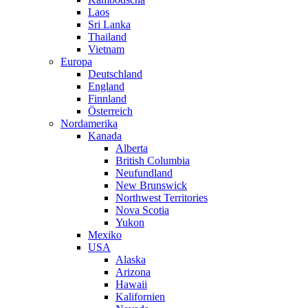
Laos
Sri Lanka
Thailand
Vietnam
Europa
Deutschland
England
Finnland
Österreich
Nordamerika
Kanada
Alberta
British Columbia
Neufundland
New Brunswick
Northwest Territories
Nova Scotia
Yukon
Mexiko
USA
Alaska
Arizona
Hawaii
Kalifornien