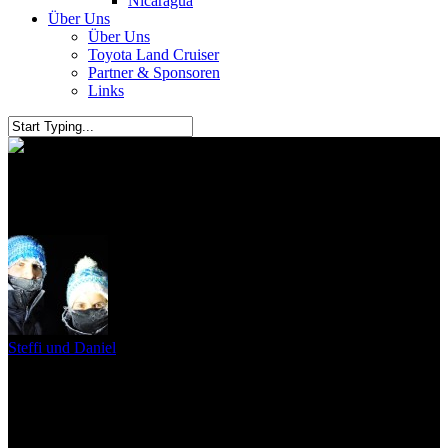
Nicaragua
Über Uns
Über Uns
Toyota Land Cruiser
Partner & Sponsoren
Links
Die Gibb River Road #2
Steffi und Daniel
4. November 2010