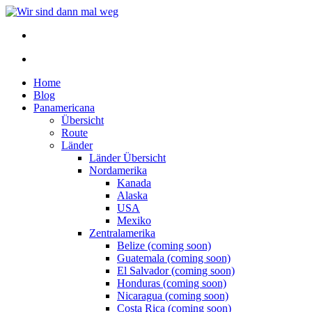
Home
Blog
Panamericana
Übersicht
Route
Länder
Länder Übersicht
Nordamerika
Kanada
Alaska
USA
Mexiko
Zentralamerika
Belize (coming soon)
Guatemala (coming soon)
El Salvador (coming soon)
Honduras (coming soon)
Nicaragua (coming soon)
Costa Rica (coming soon)