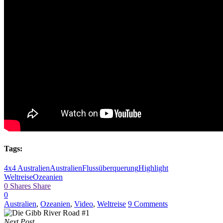
Tags:
4x4 Australien
Australien
Flussüberquerung
Highlight
Weltreise
Ozeanien
0
Shares
Share
0
Australien
,
Ozeanien
,
Video
,
Weltreise
9 Comments
Next Post