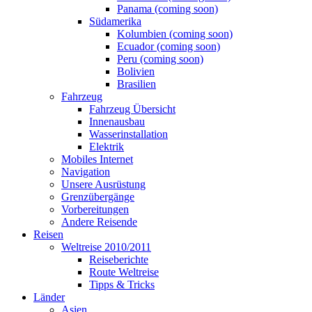
Panama (coming soon)
Südamerika
Kolumbien (coming soon)
Ecuador (coming soon)
Peru (coming soon)
Bolivien
Brasilien
Fahrzeug
Fahrzeug Übersicht
Innenausbau
Wasserinstallation
Elektrik
Mobiles Internet
Navigation
Unsere Ausrüstung
Grenzübergänge
Vorbereitungen
Andere Reisende
Reisen
Weltreise 2010/2011
Reiseberichte
Route Weltreise
Tipps & Tricks
Länder
Asien