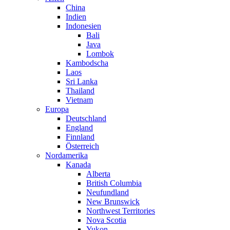
China
Indien
Indonesien
Bali
Java
Lombok
Kambodscha
Laos
Sri Lanka
Thailand
Vietnam
Europa
Deutschland
England
Finnland
Österreich
Nordamerika
Kanada
Alberta
British Columbia
Neufundland
New Brunswick
Northwest Territories
Nova Scotia
Yukon