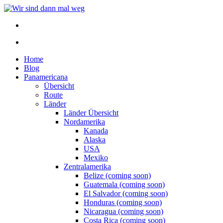
Home
Blog
Panamericana
Übersicht
Route
Länder
Länder Übersicht
Nordamerika
Kanada
Alaska
USA
Mexiko
Zentralamerika
Belize (coming soon)
Guatemala (coming soon)
El Salvador (coming soon)
Honduras (coming soon)
Nicaragua (coming soon)
Costa Rica (coming soon)