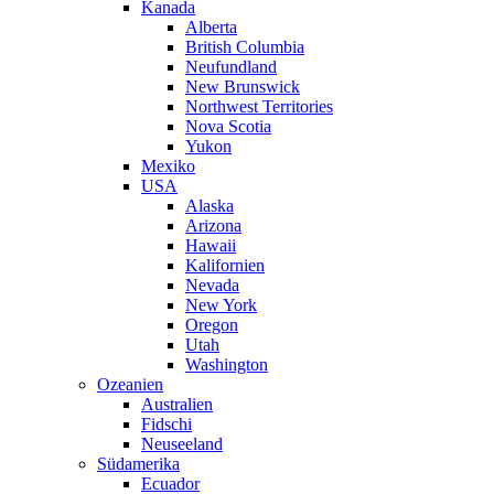
Kanada
Alberta
British Columbia
Neufundland
New Brunswick
Northwest Territories
Nova Scotia
Yukon
Mexiko
USA
Alaska
Arizona
Hawaii
Kalifornien
Nevada
New York
Oregon
Utah
Washington
Ozeanien
Australien
Fidschi
Neuseeland
Südamerika
Ecuador