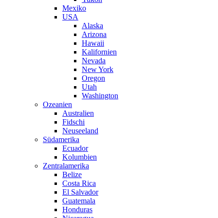
Mexiko
USA
Alaska
Arizona
Hawaii
Kalifornien
Nevada
New York
Oregon
Utah
Washington
Ozeanien
Australien
Fidschi
Neuseeland
Südamerika
Ecuador
Kolumbien
Zentralamerika
Belize
Costa Rica
El Salvador
Guatemala
Honduras