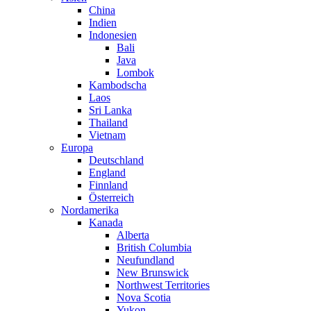
China
Indien
Indonesien
Bali
Java
Lombok
Kambodscha
Laos
Sri Lanka
Thailand
Vietnam
Europa
Deutschland
England
Finnland
Österreich
Nordamerika
Kanada
Alberta
British Columbia
Neufundland
New Brunswick
Northwest Territories
Nova Scotia
Yukon