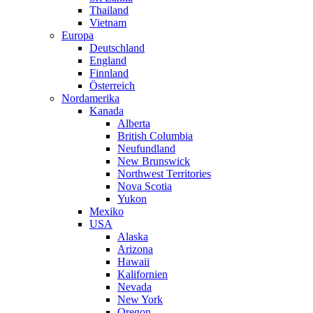
Thailand
Vietnam
Europa
Deutschland
England
Finnland
Österreich
Nordamerika
Kanada
Alberta
British Columbia
Neufundland
New Brunswick
Northwest Territories
Nova Scotia
Yukon
Mexiko
USA
Alaska
Arizona
Hawaii
Kalifornien
Nevada
New York
Oregon