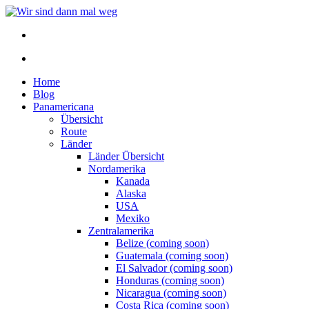
Home
Blog
Panamericana
Übersicht
Route
Länder
Länder Übersicht
Nordamerika
Kanada
Alaska
USA
Mexiko
Zentralamerika
Belize (coming soon)
Guatemala (coming soon)
El Salvador (coming soon)
Honduras (coming soon)
Nicaragua (coming soon)
Costa Rica (coming soon)