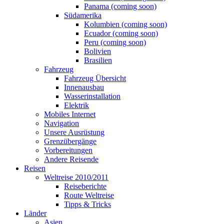
Panama (coming soon)
Südamerika
Kolumbien (coming soon)
Ecuador (coming soon)
Peru (coming soon)
Bolivien
Brasilien
Fahrzeug
Fahrzeug Übersicht
Innenausbau
Wasserinstallation
Elektrik
Mobiles Internet
Navigation
Unsere Ausrüstung
Grenzübergänge
Vorbereitungen
Andere Reisende
Reisen
Weltreise 2010/2011
Reiseberichte
Route Weltreise
Tipps & Tricks
Länder
Asien