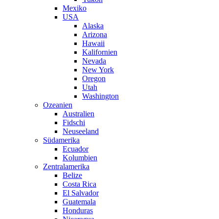
Mexiko
USA
Alaska
Arizona
Hawaii
Kalifornien
Nevada
New York
Oregon
Utah
Washington
Ozeanien
Australien
Fidschi
Neuseeland
Südamerika
Ecuador
Kolumbien
Zentralamerika
Belize
Costa Rica
El Salvador
Guatemala
Honduras