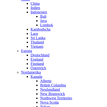
China
Indien
Indonesien
Bali
Java
Lombok
Kambodscha
Laos
Sri Lanka
Thailand
Vietnam
Europa
Deutschland
England
Finnland
Österreich
Nordamerika
Kanada
Alberta
British Columbia
Neufundland
New Brunswick
Northwest Territories
Nova Scotia
Yukon