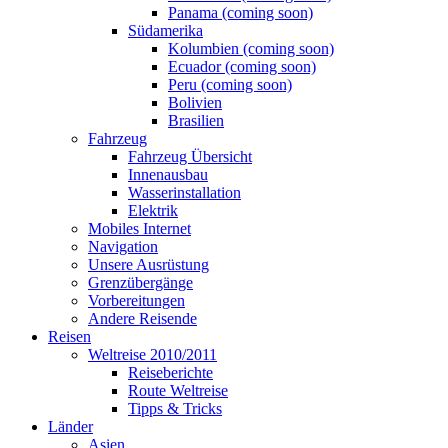
Panama (coming soon)
Südamerika
Kolumbien (coming soon)
Ecuador (coming soon)
Peru (coming soon)
Bolivien
Brasilien
Fahrzeug
Fahrzeug Übersicht
Innenausbau
Wasserinstallation
Elektrik
Mobiles Internet
Navigation
Unsere Ausrüstung
Grenzübergänge
Vorbereitungen
Andere Reisende
Reisen
Weltreise 2010/2011
Reiseberichte
Route Weltreise
Tipps & Tricks
Länder
Asien