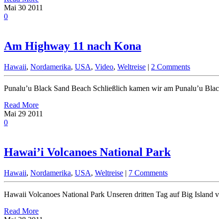
Mai
30
2011
0
Am Highway 11 nach Kona
Hawaii
,
Nordamerika
,
USA
,
Video
,
Weltreise
|
2 Comments
Punalu’u Black Sand Beach Schließlich kamen wir am Punalu’u Black
Read More
Mai
29
2011
0
Hawai’i Volcanoes National Park
Hawaii
,
Nordamerika
,
USA
,
Weltreise
|
7 Comments
Hawaii Volcanoes National Park Unseren dritten Tag auf Big Island 
Read More