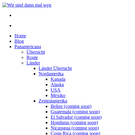
Home
Blog
Panamericana
Übersicht
Route
Länder
Länder Übersicht
Nordamerika
Kanada
Alaska
USA
Mexiko
Zentralamerika
Belize (coming soon)
Guatemala (coming soon)
El Salvador (coming soon)
Honduras (coming soon)
Nicaragua (coming soon)
Costa Rica (coming soon)