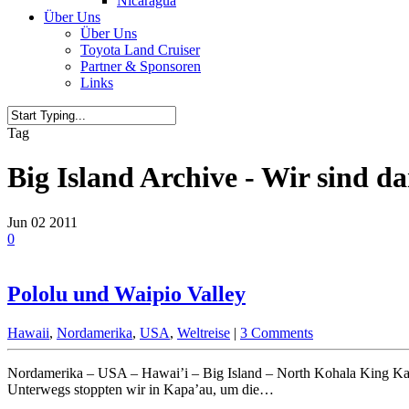
Nicaragua
Über Uns
Über Uns
Toyota Land Cruiser
Partner & Sponsoren
Links
Tag
Big Island Archive - Wir sind d
Jun
02
2011
0
Pololu und Waipio Valley
Hawaii
,
Nordamerika
,
USA
,
Weltreise
|
3 Comments
Nordamerika – USA – Hawai’i – Big Island – North Kohala King Ka
Unterwegs stoppten wir in Kapa’au, um die…