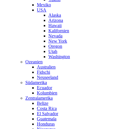
Mexiko
USA
Alaska
Arizona
Hawaii
Kalifornien
Nevada
New York
Oregon
Utah
Washington
Ozeanien
Australien
Fidschi
Neuseeland
Südamerika
Ecuador
Kolumbien
Zentralamerika
Belize
Costa Rica
El Salvador
Guatemala
Honduras