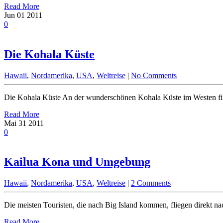
Read More
Jun
01
2011
0
Die Kohala Küste
Hawaii
,
Nordamerika
,
USA
,
Weltreise
|
No Comments
Die Kohala Küste An der wunderschönen Kohala Küste im Westen find
Read More
Mai
31
2011
0
Kailua Kona und Umgebung
Hawaii
,
Nordamerika
,
USA
,
Weltreise
|
2 Comments
Die meisten Touristen, die nach Big Island kommen, fliegen direkt n
Read More