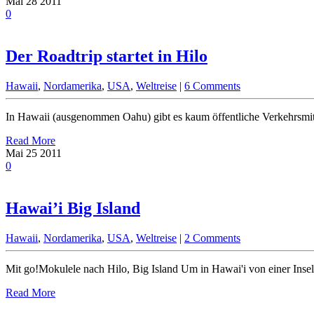
Mai
28
2011
0
Der Roadtrip startet in Hilo
Hawaii
,
Nordamerika
,
USA
,
Weltreise
|
6 Comments
In Hawaii (ausgenommen Oahu) gibt es kaum öffentliche Verkehrsmit
Read More
Mai
25
2011
0
Hawai’i Big Island
Hawaii
,
Nordamerika
,
USA
,
Weltreise
|
2 Comments
Mit go!Mokulele nach Hilo, Big Island Um in Hawai'i von einer In
Read More