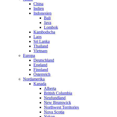
China
Indien
Indonesien
Bali
Java
Lombok
Kambodscha
Laos
Sri Lanka
Thailand
Vietnam
Europa
Deutschland
England
Finnland
Österreich
Nordamerika
Kanada
Alberta
British Columbia
Neufundland
New Brunswick
Northwest Territories
Nova Scotia
Yukon