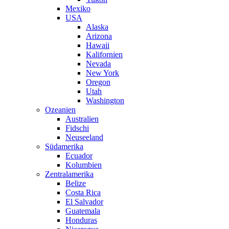
Mexiko
USA
Alaska
Arizona
Hawaii
Kalifornien
Nevada
New York
Oregon
Utah
Washington
Ozeanien
Australien
Fidschi
Neuseeland
Südamerika
Ecuador
Kolumbien
Zentralamerika
Belize
Costa Rica
El Salvador
Guatemala
Honduras