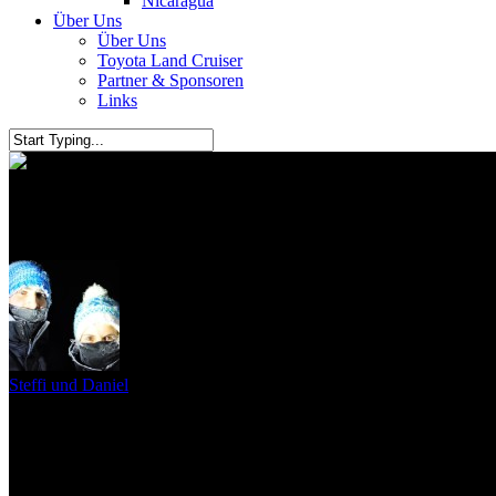
Nicaragua
Über Uns
Über Uns
Toyota Land Cruiser
Partner & Sponsoren
Links
San Francisco
Steffi und Daniel
1. Juli 2011