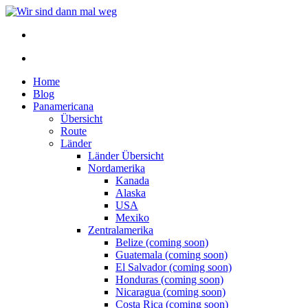
Home
Blog
Panamericana
Übersicht
Route
Länder
Länder Übersicht
Nordamerika
Kanada
Alaska
USA
Mexiko
Zentralamerika
Belize (coming soon)
Guatemala (coming soon)
El Salvador (coming soon)
Honduras (coming soon)
Nicaragua (coming soon)
Costa Rica (coming soon)