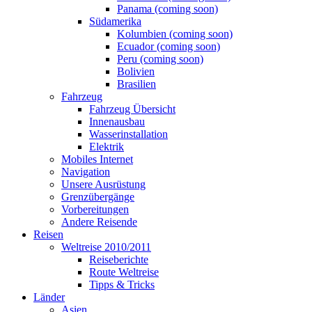
Panama (coming soon)
Südamerika
Kolumbien (coming soon)
Ecuador (coming soon)
Peru (coming soon)
Bolivien
Brasilien
Fahrzeug
Fahrzeug Übersicht
Innenausbau
Wasserinstallation
Elektrik
Mobiles Internet
Navigation
Unsere Ausrüstung
Grenzübergänge
Vorbereitungen
Andere Reisende
Reisen
Weltreise 2010/2011
Reiseberichte
Route Weltreise
Tipps & Tricks
Länder
Asien