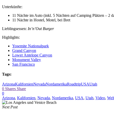
Unterkünfte:
11 Nächte im Auto (inkl. 5 Nächten auf Camping Plätzen – 2 dav
11 Nächte in Hostel, Motel, bei Bret
Lieblingsessen:
In’n’Out Burger
Highlights:
Yosemite Nationalpark
Grand Canyon
Lower Antelope Canyon
Monument Valley
San Francisco
Tags:
Arizona
Kalifornien
Nevada
Nordamerika
Roadtrip
USA
Utah
0
Shares
Share
0
Arizona
,
Kalifornien
,
Nevada
,
Nordamerika
,
USA
,
Utah
,
Video
,
Welt
Next Post