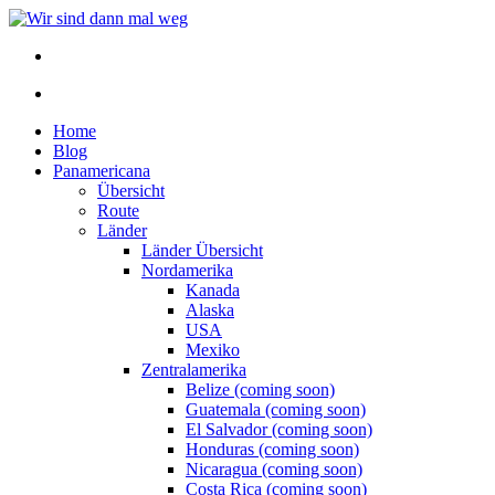
Home
Blog
Panamericana
Übersicht
Route
Länder
Länder Übersicht
Nordamerika
Kanada
Alaska
USA
Mexiko
Zentralamerika
Belize (coming soon)
Guatemala (coming soon)
El Salvador (coming soon)
Honduras (coming soon)
Nicaragua (coming soon)
Costa Rica (coming soon)