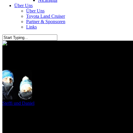
Nicaragua
Über Uns
Über Uns
Toyota Land Cruiser
Partner & Sponsoren
Links
Unser USA Roadtrip
Steffi und Daniel
5. Juli 2011