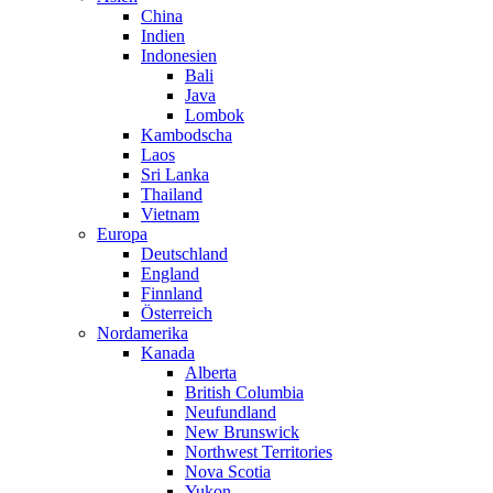
China
Indien
Indonesien
Bali
Java
Lombok
Kambodscha
Laos
Sri Lanka
Thailand
Vietnam
Europa
Deutschland
England
Finnland
Österreich
Nordamerika
Kanada
Alberta
British Columbia
Neufundland
New Brunswick
Northwest Territories
Nova Scotia
Yukon