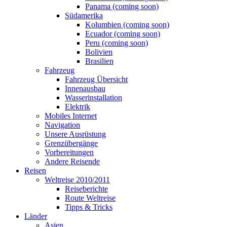
Panama (coming soon)
Südamerika
Kolumbien (coming soon)
Ecuador (coming soon)
Peru (coming soon)
Bolivien
Brasilien
Fahrzeug
Fahrzeug Übersicht
Innenausbau
Wasserinstallation
Elektrik
Mobiles Internet
Navigation
Unsere Ausrüstung
Grenzübergänge
Vorbereitungen
Andere Reisende
Reisen
Weltreise 2010/2011
Reiseberichte
Route Weltreise
Tipps & Tricks
Länder
Asien